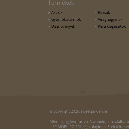
Termékek
Akciók
Rózsák
Gyümölcstermők
Virághagymák
Dísznövények
Kerti kiegészítők
© copyright 2026. sweetgarden.hu
Minden jog fenntartva. A weboldalon található
a SC MOBILRO SRL cég tulajdona. Ezek felhaszn