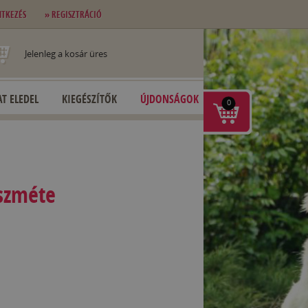
NTKEZÉS
» REGISZTRÁCIÓ
Jelenleg a kosár üres
T ELEDEL
KIEGÉSZÍTŐK
ÚJDONSÁGOK
0
szméte