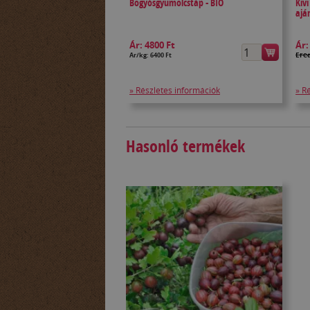
Bogyósgyümölcstáp - BIO
Kiv
ajá
Ár:
4800 Ft
Ár
Ered
Ár/kg: 6400 Ft
» Részletes információk
» R
Hasonló termékek