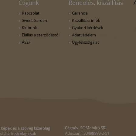
Cégünk
Rendelés, kiszállítás
Kapcsolat
Garancia
Sweet Garden
Kiszállítási infók
Klubunk
Gyakori kérdések
Elállás a szerződéstől
Adatvédelem
ÁSZF
Ügyfélszolgálat
Cégnév: SC Mobilro SRL
 képek és a szöveg kizárólag
Adószám: 30498990-2-51
álása kizárólag csak