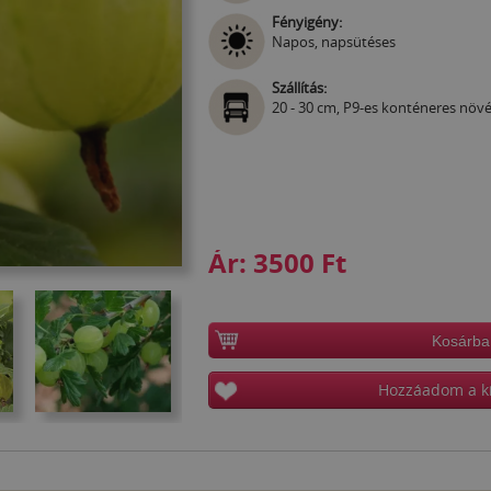
Fényigény:
Napos, napsütéses
Szállítás:
20 - 30 cm, P9-es konténeres növ
Ár:
3500 Ft
Kosárba
Hozzáadom a k