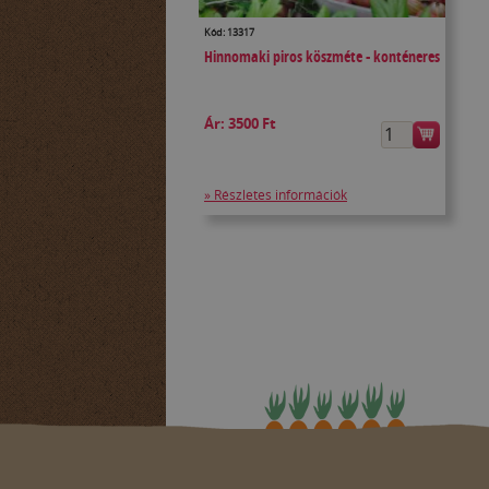
Kód: 13317
Hinnomaki piros köszméte - konténeres
Ár:
3500 Ft
» Részletes információk