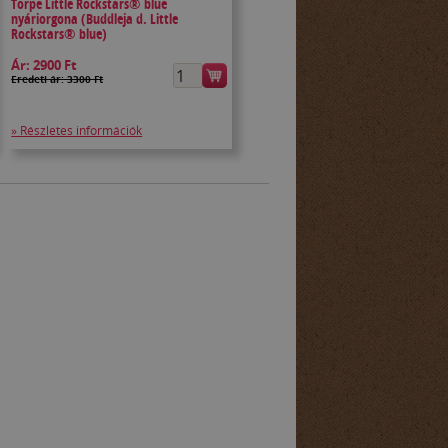
Törpe Little Rockstars® blue
nyáriorgona (Buddleja d. Little
Rockstars® blue)
Ár:
2900 Ft
Eredeti ár: 3300 Ft
» Részletes információk