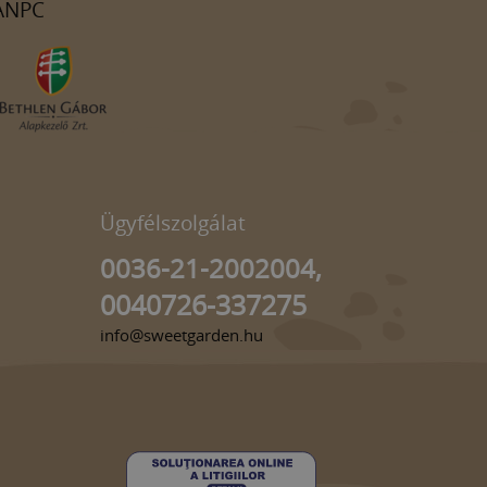
ANPC
Ügyfélszolgálat
0036-21-2002004,
0040726-337275
info@sweetgarden.hu