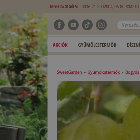
ÜGYFÉLSZOLGÁLAT
0036-21-2002004, 06-80-80421
AKCIÓK
GYÜMÖLCSTERMŐK
DÍSZN
SweetGarden
»
Gyümölcstermők
»
Bogyós