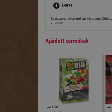
Leírás
Rezisztens, bőtermő tüskés cserje. Zöld s
küldünk.
Ajánlott termékek
Kód: 51022
Kód: