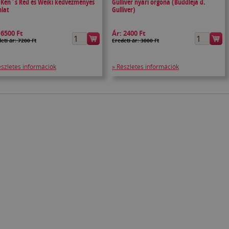
i Ken`s Red és Weiki kedvezményes
Gulliver nyári orgona (Buddleja d.
nlat
Gulliver)
:
6500 Ft
Ár:
2400 Ft
eti ár: 7200 Ft
Eredeti ár: 3000 Ft
észletes információk
» Részletes információk