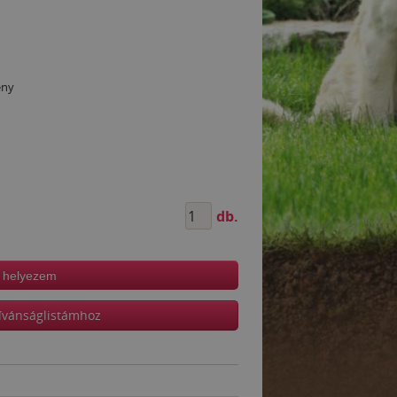
ény
db.
 helyezem
ívánságlistámhoz