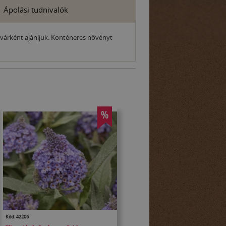
Ápolási tudnivalók
ekvárként ajánljuk. Konténeres növényt
%
Kód: 42206