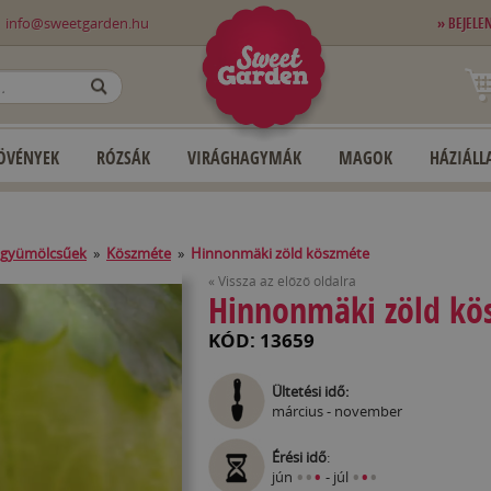
0
info@sweetgarden.hu
» BEJELE
OK
ÖVÉNYEK
RÓZSÁK
VIRÁGHAGYMÁK
MAGOK
HÁZIÁLLA
 gyümölcsűek
»
Köszméte
»
Hinnonmäki zöld köszméte
« Vissza az előző oldalra
Hinnonmäki zöld kö
KÓD: 13659
Ültetési idő:
március - november
Érési idő
:
•
•
•
•
•
•
jún
- júl