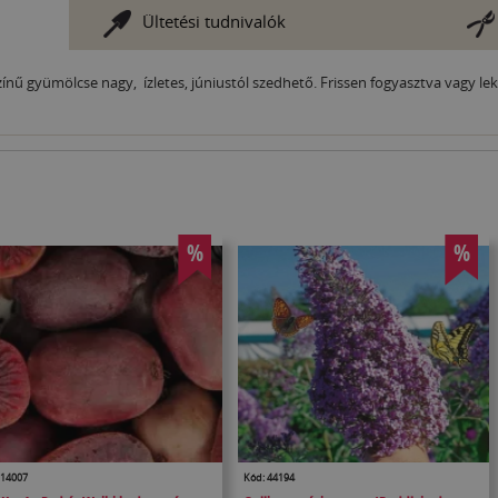
Ültetési tudnivalók
zínű gyümölcse nagy, ízletes, júniustól szedhető. Frissen fogyasztva vagy l
%
%
 14007
Kód: 44194