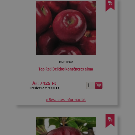
%
Kód: 12940
Top Red Delicios konténeres alma
Ár:
7425 Ft
Eredeti ár: 9900 Ft
» Részletes információk
%