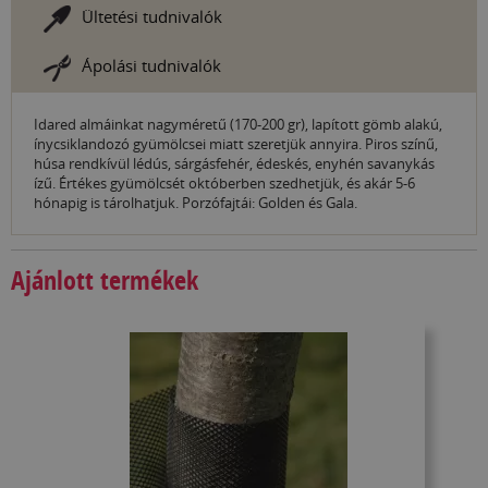
Ültetési tudnivalók
Ápolási tudnivalók
Idared almáinkat nagyméretű (170-200 gr), lapított gömb alakú,
ínycsiklandozó gyümölcsei miatt szeretjük annyira. Piros színű,
húsa rendkívül lédús, sárgásfehér, édeskés, enyhén savanykás
ízű. Értékes gyümölcsét októberben szedhetjük, és akár 5-6
hónapig is tárolhatjuk. Porzófajtái: Golden és Gala.
Ajánlott termékek