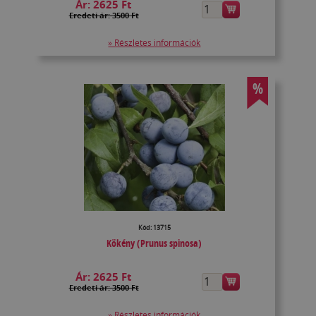
Ár:
2625 Ft
Eredeti ár: 3500 Ft
» Részletes információk
%
Kód: 13715
Kökény (Prunus spinosa)
Ár:
2625 Ft
Eredeti ár: 3500 Ft
» Részletes információk