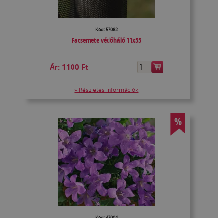
Kód: 57082
Facsemete védőháló 11x55
Ár:
1100 Ft
» Részletes információk
%
Kód: 47004