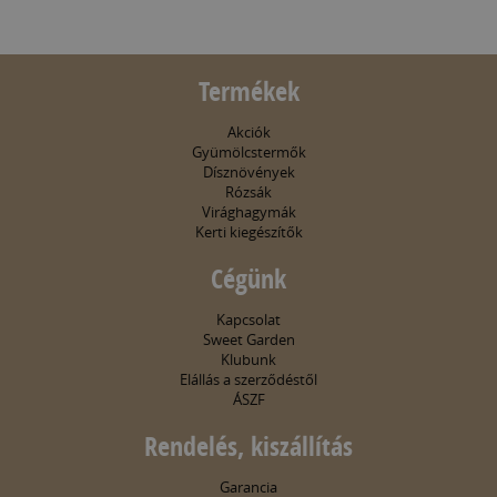
Termékek
Akciók
Gyümölcstermők
Dísznövények
Rózsák
Virághagymák
Kerti kiegészítők
Cégünk
Kapcsolat
Sweet Garden
Klubunk
Elállás a szerződéstől
ÁSZF
Rendelés, kiszállítás
Garancia