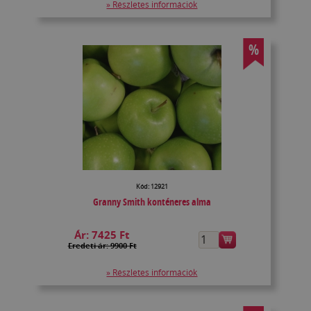
» Részletes információk
%
Kód: 12921
Granny Smith konténeres alma
Ár:
7425 Ft
Eredeti ár: 9900 Ft
» Részletes információk