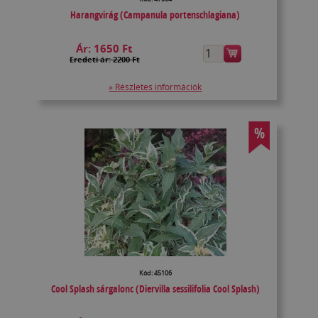
Harangvirág (Campanula portenschlagiana)
Ár:
1650 Ft
Eredeti ár: 2200 Ft
» Részletes információk
%
Kód: 45106
Cool Splash sárgalonc (Diervilla sessilifolia Cool Splash)