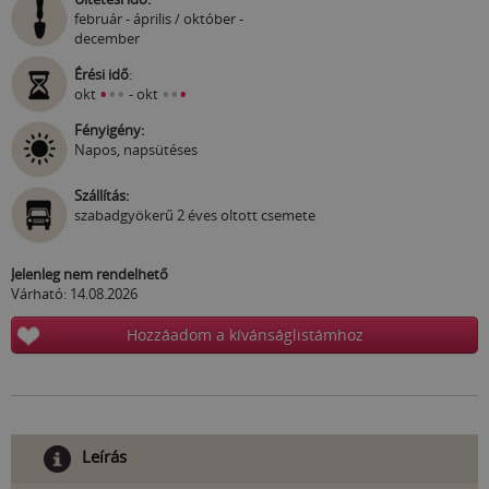
február - április / október -
december
Érési idő
:
•
•
•
•
•
•
okt
- okt
Fényigény:
Napos, napsütéses
Szállítás:
szabadgyökerű 2 éves oltott csemete
Jelenleg nem rendelhető
Várható: 14.08.2026
Hozzáadom a kívánságlistámhoz
Leírás