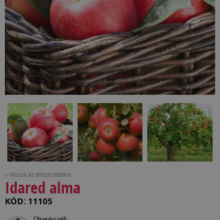
« Vissza az előző oldalra
Idared alma
KÓD: 11105
Ültetési idő: