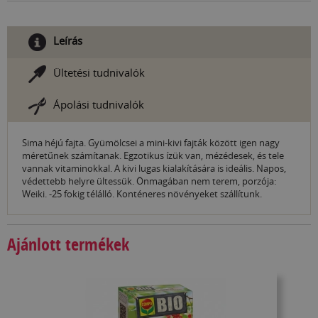
Leírás
Ültetési tudnivalók
Ápolási tudnivalók
Sima héjú fajta. Gyümölcsei a mini-kivi fajták között igen nagy
méretűnek számítanak. Egzotikus ízük van, mézédesek, és tele
vannak vitaminokkal. A kivi lugas kialakítására is ideális. Napos,
védettebb helyre ültessük. Önmagában nem terem, porzója:
Weiki. -25 fokig télálló. Konténeres növényeket szállítunk.
Ajánlott termékek