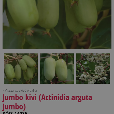
« Vissza az előző oldalra
Jumbo kivi (Actinidia arguta
Jumbo)
KÓD: 14036