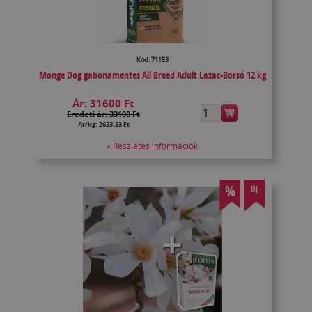
Kód: 71153
Monge Dog gabonamentes All Breed Adult Lazac-Borsó 12 kg
Ár:
31600 Ft
Eredeti ár: 33100 Ft
Ár/kg: 2633.33 Ft
» Részletes információk
%
ÚJ