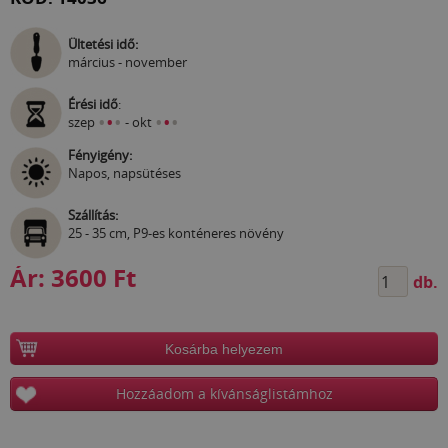
Ültetési idő:
március - november
Érési idő
:
•
•
•
•
•
•
szep
- okt
Fényigény:
Napos, napsütéses
Szállítás:
25 - 35 cm, P9-es konténeres növény
Ár:
3600 Ft
db.
Kosárba helyezem
Hozzáadom a kívánságlistámhoz