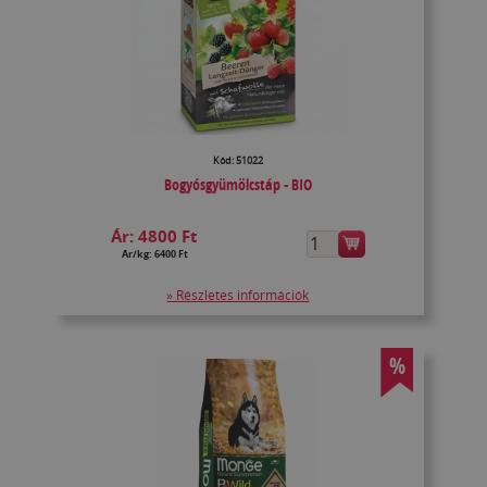
Kód: 51022
Bogyósgyümölcstáp - BIO
Ár:
4800 Ft
Ár/kg: 6400 Ft
» Részletes információk
%