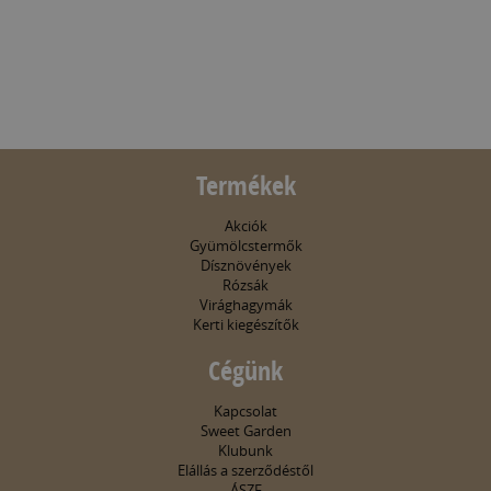
Termékek
Akciók
Gyümölcstermők
Dísznövények
Rózsák
Virághagymák
Kerti kiegészítők
Cégünk
Kapcsolat
Sweet Garden
Klubunk
Elállás a szerződéstől
ÁSZF