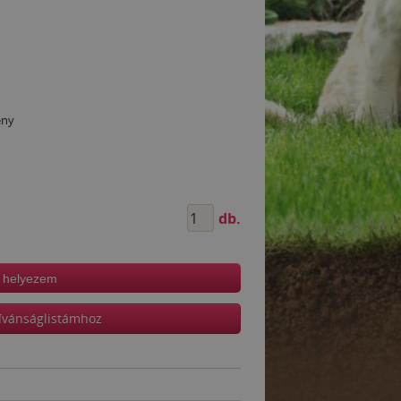
ény
db.
 helyezem
ívánságlistámhoz