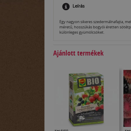
Leírás
Egy nagyon sikeres szedermálnafajta, mely
méretű, hosszúkás bogyói éretten sötétpir
különleges gyümölcsöket.
Ajánlott termékek
Kód: 51022
Kód: