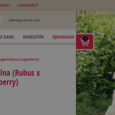
NTKEZÉS
» REGISZTRÁCIÓ
Jelenleg a kosár üres
T ELEDEL
KIEGÉSZÍTŐK
ÚJDONSÁGOK
0
 loganobaccus Loganberry)
álna (Rubus x
berry)