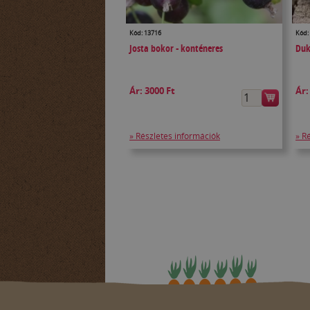
Kód: 13716
Kód:
Josta bokor - konténeres
Duk
Ár:
3000 Ft
Ár
» Részletes információk
» R