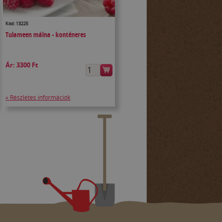
Kód: 13225
Tulameen málna - konténeres
Ár:
3300 Ft
» Részletes információk