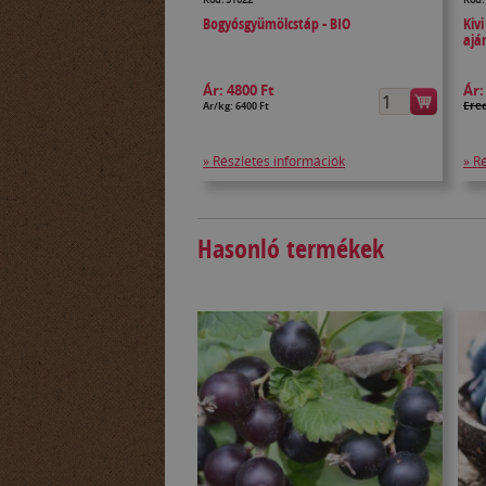
Bogyósgyümölcstáp - BIO
Kiv
ajá
Ár:
4800 Ft
Ár
Ered
Ár/kg: 6400 Ft
» Részletes információk
» R
Hasonló termékek