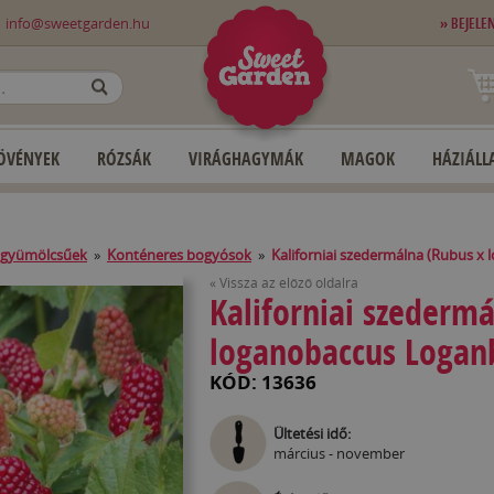
0
info@sweetgarden.hu
» BEJELE
OK
ÖVÉNYEK
RÓZSÁK
VIRÁGHAGYMÁK
MAGOK
HÁZIÁLLA
 gyümölcsűek
»
Konténeres bogyósok
»
Kaliforniai szedermálna (Rubus x
« Vissza az előző oldalra
Kaliforniai szederm
loganobaccus Logan
KÓD: 13636
Ültetési idő:
március - november