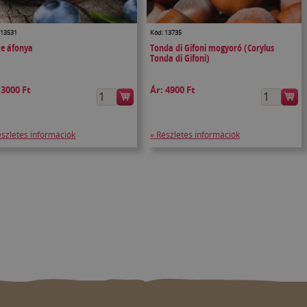
 13531
Kód: 13735
e áfonya
Tonda di Gifoni mogyoró (Corylus
Tonda di Gifoni)
:
3000 Ft
Ár:
4900 Ft
észletes információk
» Részletes információk