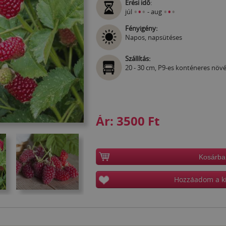
Érési idő
:
•
•
•
•
•
•
júl
- aug
Fényigény:
Napos, napsütéses
Szállítás:
20 - 30 cm, P9-es konténeres növ
Ár:
3500 Ft
Kosárba
Hozzáadom a k