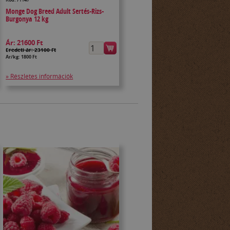
Monge Dog Breed Adult Sertés-Rizs-
Burgonya 12 kg
Ár:
21600 Ft
Eredeti ár: 23100 Ft
Ár/kg: 1800 Ft
» Részletes információk