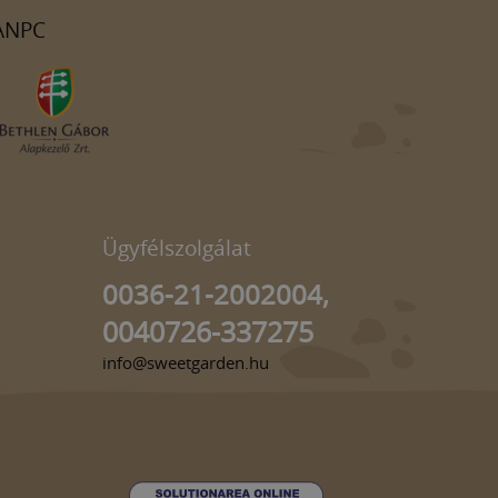
ANPC
Ügyfélszolgálat
0036-21-2002004,
0040726-337275
info@sweetgarden.hu