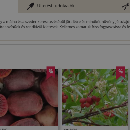
Ültetési tudnivalók
 a málna és a szeder keresztezéséből jött létre és mindkét növény jó tulajd
os színűek és rendkívül ízletesek. Kellemes zamatuk friss fogyasztásra és fe
%
%
 14007
Kód: 14091