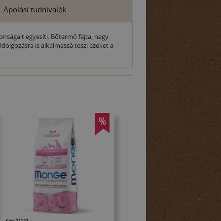
Ápolási tudnivalók
onságait egyesíti. Bőtermő fajta, nagy
ldolgozásra is alkalmassá teszi ezeket a
%
Kód: 71147