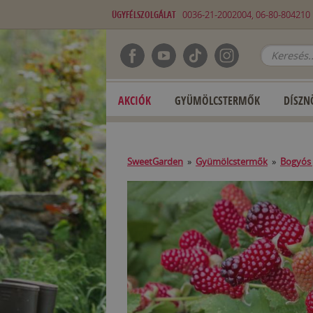
ÜGYFÉLSZOLGÁLAT
0036-21-2002004, 06-80-80421
AKCIÓK
GYÜMÖLCSTERMŐK
DÍSZN
SweetGarden
»
Gyümölcstermők
»
Bogyós