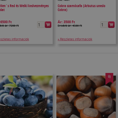
i Ken`s Red és Weiki kedvezményes
Cobra szamócafa (Arbutus unedo
nlat
Cobra)
:
6500 Ft
Ár:
3500 Ft
eti ár: 7200 Ft
Eredeti ár: 4500 Ft
észletes információk
» Részletes információk
ÚJ