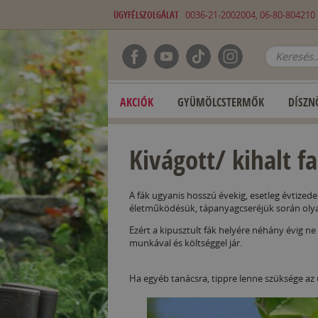
ÜGYFÉLSZOLGÁLAT
0036-21-2002004, 06-80-80421
AKCIÓK
GYÜMÖLCSTERMŐK
DÍSZN
Kivágott/ kihalt f
A fák ugyanis hosszú évekig, esetleg évtizede
életműködésük, tápanyagcseréjük során olyan
Ezért a kipusztult fák helyére néhány évig ne 
munkával és költséggel jár.
Ha egyéb tanácsra, tippre lenne szüksége az