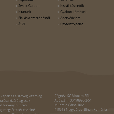
Sweet Garden
Kiszállítási infók
Klubunk
Gyakori kérdések
Elállás a szerződéstől
Adatvédelem
ÁSZF
Ügyfélszolgálat
Cégnév: SC Mobilro SRL
 képek és a szöveg kizárólag
Adószám: 30498990-2-51
álása kizárólag csak
Muntele Găina 10/A
ét törvény bünteti.
410518 Nagyvárad, Bihar, Románia
g megsértését észlelné,