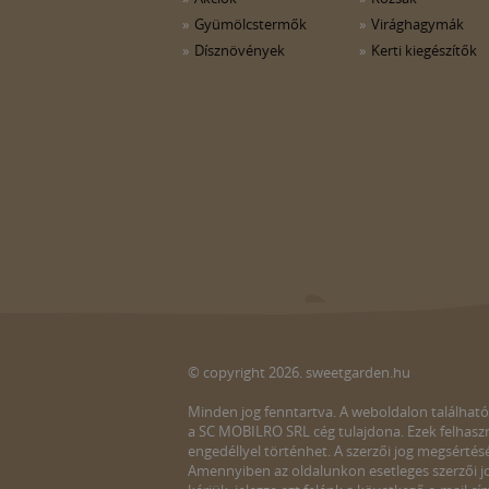
Gyümölcstermők
Virághagymák
Dísznövények
Kerti kiegészítők
© copyright 2026. sweetgarden.hu
Minden jog fenntartva. A weboldalon található
a SC MOBILRO SRL cég tulajdona. Ezek felhaszn
engedéllyel történhet. A szerzői jog megsértés
Amennyiben az oldalunkon esetleges szerzői jo