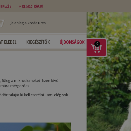
NTKEZÉS
» REGISZTRÁCIÓ
Jelenleg a kosár üres
T ELEDEL
KIEGÉSZÍTŐK
ÚJDONSÁGOK
0
, főleg a mikroelemeket. Ezen kívül
zámára mérgezőek.
r talaját ki kell cserélni - ami elég sok