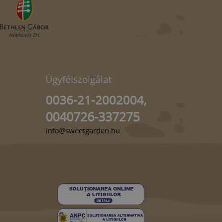
Ügyfélszolgálat
0036-21-2002004,
0040726-337275
info@sweetgarden.hu