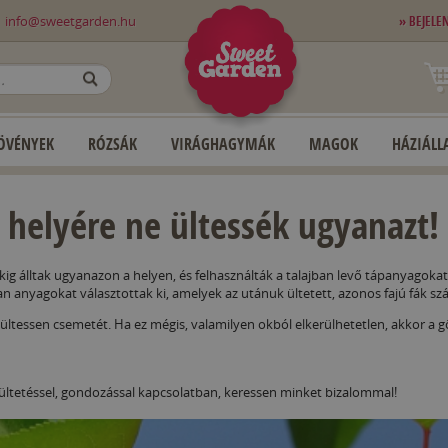
0
info@sweetgarden.hu
» BEJELE
OK
ÖVÉNYEK
RÓZSÁK
VIRÁGHAGYMÁK
MAGOK
HÁZIÁLLA
a helyére ne ültessék ugyanazt!
kig álltak ugyanazon a helyen, és felhasználták a talajban levő tápanyagokat
 anyagokat választottak ki, amelyek az utánuk ültetett, azonos fajú fák s
ültessen csemetét. Ha ez mégis, valamilyen okból elkerülhetetlen, akkor a gödö
 ültetéssel, gondozással kapcsolatban, keressen minket bizalommal!