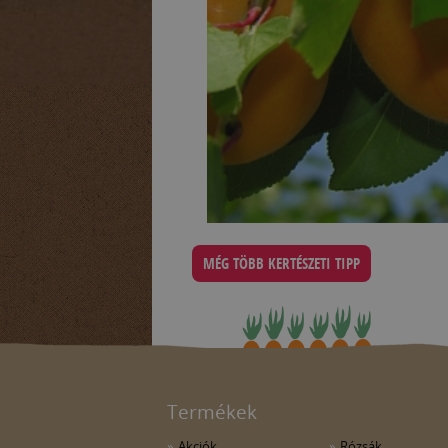
MÉG TÖBB KERTÉSZETI TIPP
Termékek
Akciók
Rózsák