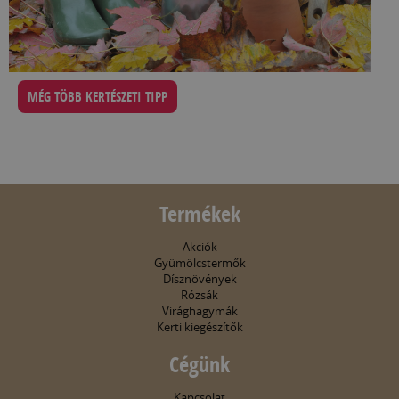
MÉG TÖBB KERTÉSZETI TIPP
Termékek
Akciók
Gyümölcstermők
Dísznövények
Rózsák
Virághagymák
Kerti kiegészítők
Cégünk
Kapcsolat