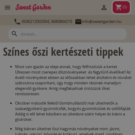
shopping_cart


(
0
)


0036212002004,
0680804210
info@sweetgarden.hu
search
Színes őszi kertészeti tippek
Most van igazán az ideje annak, hogy felfrissítsük a kertet.
Ültessen most cserepes dísznövényeket és fagytűrő évelőket! Az
évelő növényeket ebben az időszakban lehet átültetni és tövüket
szétosztva szaporítani, úgy hogy minden résznek maradjon
elegendő gyökere. Amíg megfakadnak öntözzük őket
rendszeresen.
Október második felétől (lombhullástól) már ültethetők a
szabadgyökerű gyümölcsfák, bogyós gyümölcsűek és szőlőfajták.
Addig is elő lehet készíteni az ültetésre szánt helyet és kiásni a
gödröket.
Még bátran ültethet őszi hagymás növényeket mint: jácint,
tulipán, nárcisz, hóvirág és krókusz, amelyek majd csodásan