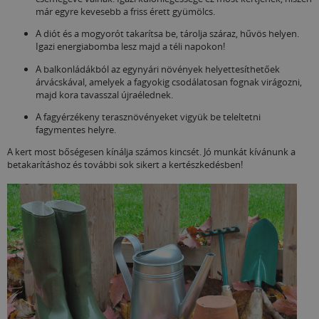
már egyre kevesebb a friss érett gyümölcs.
A diót és a mogyorót takarítsa be, tárolja száraz, hűvös helyen.
Igazi energiabomba lesz majd a téli napokon!
A balkonládákból az egynyári növények helyettesíthetőek
árvácskával, amelyek a fagyokig csodálatosan fognak virágozni,
majd kora tavasszal újraélednek.
A fagyérzékeny terasznövényeket vigyük be teleltetni
fagymentes helyre.
A kert most bőségesen kínálja számos kincsét. Jó munkát kívánunk a
betakarításhoz és további sok sikert a kertészkedésben!