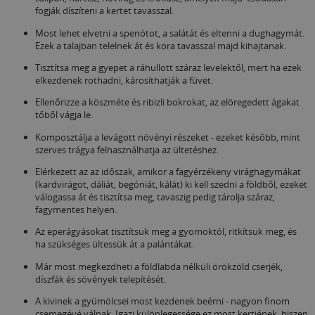
fogják díszíteni a kertet tavasszal.
Most lehet elvetni a spenótot, a salátát és eltenni a dughagymát.
Ezek a talajban telelnek át és kora tavasszal majd kihajtanak.
Tisztítsa meg a gyepet a ráhullott száraz levelektől, mert ha ezek
elkezdenek rothadni, károsíthatják a füvet.
Ellenőrizze a köszméte és ribizli bokrokat, az elöregedett ágakat
tőből vágja le.
Komposztálja a levágott növényi részeket - ezeket később, mint
szerves trágya felhasználhatja az ültetéshez.
Elérkezett az az időszak, amikor a fagyérzékeny virághagymákat
(kardvirágot, dáliát, begóniát, kálát) ki kell szedni a földből, ezeket
válogassa át és tisztítsa meg, tavaszig pedig tárolja száraz,
fagymentes helyen.
Az eperágyásokat tisztítsuk meg a gyomoktól, ritkítsuk meg, és
ha szükséges ültessük át a palántákat.
Már most megkezdheti a földlabda nélküli örökzöld cserjék,
díszfák és sövények telepítését.
A kivinek a gyümölcsei most kezdenek beérni - nagyon finom
csemegévé válnak. Igazi különlegessége ez most kertjének, hiszen