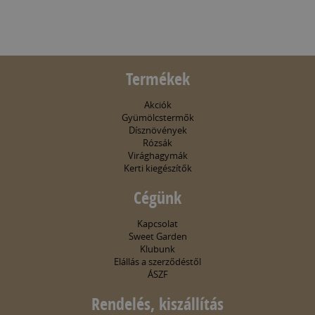
Termékek
Akciók
Gyümölcstermők
Dísznövények
Rózsák
Virághagymák
Kerti kiegészítők
Cégünk
Kapcsolat
Sweet Garden
Klubunk
Elállás a szerződéstől
ÁSZF
Rendelés, kiszállítás