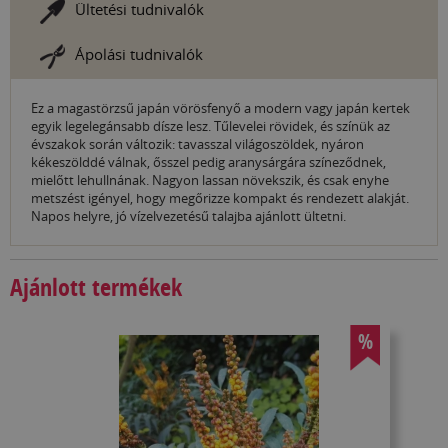
Ültetési tudnivalók
Ápolási tudnivalók
Ez a magastörzsű japán vörösfenyő a modern vagy japán kertek
egyik legelegánsabb dísze lesz. Tűlevelei rövidek, és színük az
évszakok során változik: tavasszal világoszöldek, nyáron
kékeszölddé válnak, ősszel pedig aranysárgára színeződnek,
mielőtt lehullnának. Nagyon lassan növekszik, és csak enyhe
metszést igényel, hogy megőrizze kompakt és rendezett alakját.
Napos helyre, jó vízelvezetésű talajba ajánlott ültetni.
Ajánlott termékek
%