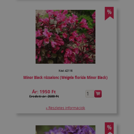
%
Kód: 42116
Minor Black rózsalonc (Weigela florida Minor Black)
Ár:
1950 Ft
Eredeti ár: 2600 Ft
» Részletes információk
%