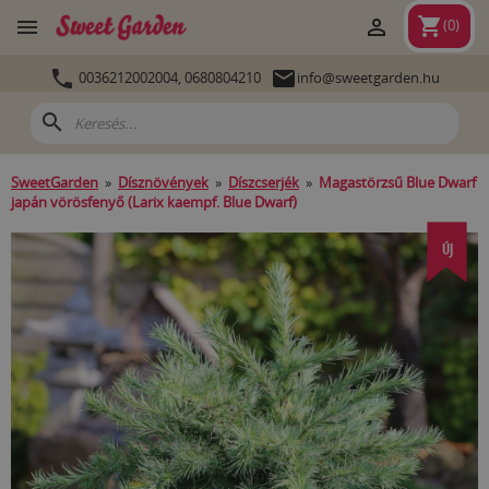
shopping_cart


(
0
)


0036212002004,
0680804210
info@sweetgarden.hu
search
SweetGarden
»
Dísznövények
»
Díszcserjék
»
Magastörzsű Blue Dwarf
japán vörösfenyő (Larix kaempf. Blue Dwarf)
ÚJ