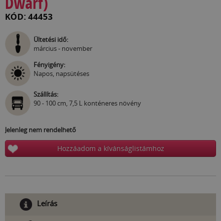
Dwarf)
KÓD: 44453
Ültetési idő:
március - november
Fényigény:
Napos, napsütéses
Szállítás:
90 - 100 cm, 7,5 L konténeres növény
Jelenleg nem rendelhető
Hozzáadom a kívánságlistámhoz
Leírás