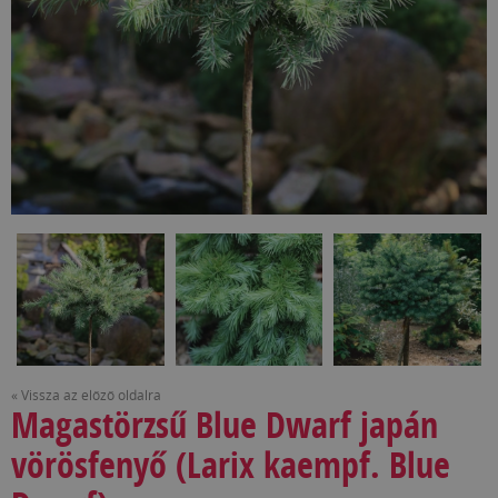
« Vissza az előző oldalra
Magastörzsű Blue Dwarf japán
vörösfenyő (Larix kaempf. Blue