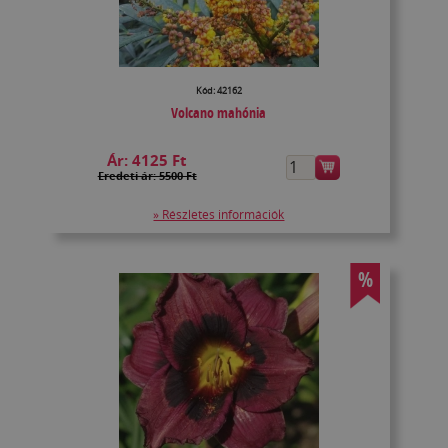
Kód: 42162
Volcano mahónia
Ár:
4125 Ft
Eredeti ár: 5500 Ft
» Részletes információk
%