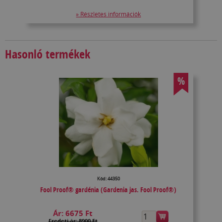
» Részletes információk
Hasonló termékek
%
Kód: 44350
Fool Proof® gardénia (Gardenia jas. Fool Proof®)
Ár:
6675 Ft
Eredeti ár: 8900 Ft