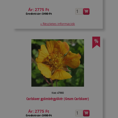
Ár:
2775 Ft
Eredeti ár: 3700 Ft
» Részletes információk
%
Kód: 47660
Carlskaer gyömbérgyökér (Geum Carlskaer)
Ár:
2775 Ft
Eredeti ár: 3700 Ft