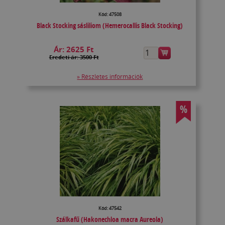
Kód: 47508
Black Stocking sásliliom (Hemerocallis Black Stocking)
Ár:
2625 Ft
Eredeti ár: 3500 Ft
» Részletes információk
%
Kód: 47542
Szálkafű (Hakonechloa macra Aureola)