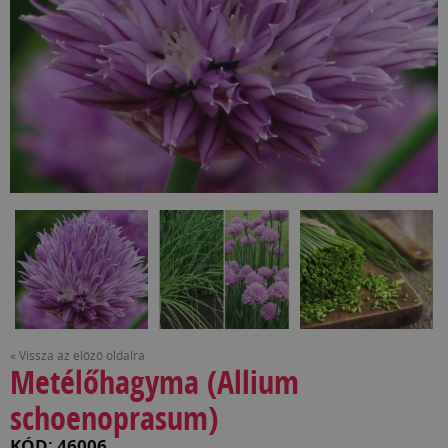
« Vissza az előző oldalra
Metélőhagyma (Allium
schoenoprasum)
KÓD: 46006