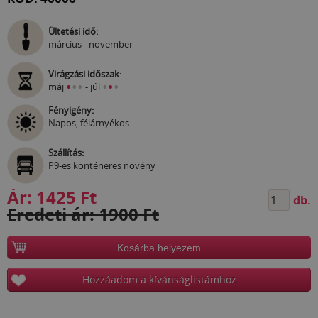
Ültetési idő:
március - november
Virágzási időszak
:
•
•
•
•
•
•
máj
- júl
Fényigény:
Napos, félárnyékos
Szállítás:
P9-es konténeres növény
Ár:
1425 Ft
db.
Eredeti ár: 1900 Ft
Kosárba helyezem
Hozzáadom a kívánságlistámhoz