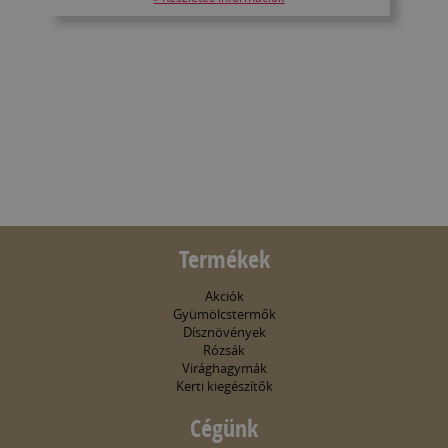
Termékek
Akciók
Gyümölcstermők
Dísznövények
Rózsák
Virághagymák
Kerti kiegészítők
Cégünk