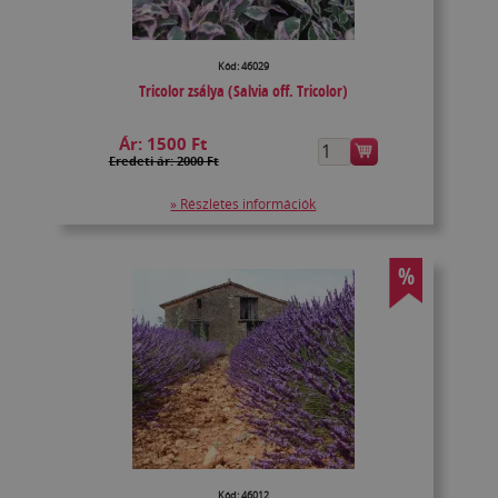
Kód: 46029
Tricolor zsálya (Salvia off. Tricolor)
Ár:
1500 Ft
Eredeti ár: 2000 Ft
» Részletes információk
%
Kód: 46012