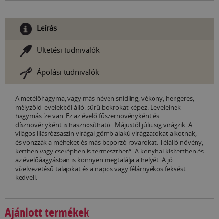
Leírás
Ültetési tudnivalók
Ápolási tudnivalók
A metélőhagyma, vagy más néven snidling, vékony, hengeres,
mélyzöld levelekből álló, sűrű bokrokat képez. Leveleinek
hagymás íze van. Ez az évelő fűszernövényként és
dísznövényként is hasznosítható. Májustól júliusig virágzik. A
világos lilásrózsaszín virágai gömb alakú virágzatokat alkotnak,
és vonzzák a méheket és más beporzó rovarokat. Télálló növény,
kertben vagy cserépben is termeszthető. A konyhai kiskertben és
az évelőáagyásban is könnyen megtalálja a helyét. A jó
vízelvezetésű talajokat és a napos vagy félárnyékos fekvést
kedveli.
Ajánlott termékek