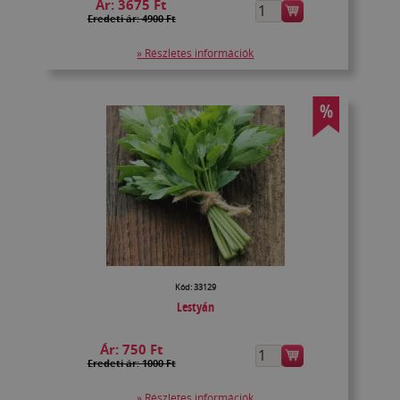
Ár:
3675 Ft
Eredeti ár: 4900 Ft
» Részletes információk
%
Kód: 33129
Lestyán
Ár:
750 Ft
Eredeti ár: 1000 Ft
» Részletes információk