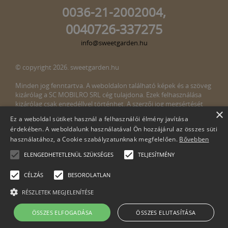
0036-21-2002004,
0040726-337275
info@sweetgarden.hu
© copyright 2026. sweetgarden.hu
Minden jog fenntartva. A weboldalon található képek és a szöveg
kizárólag a SC MOBILRO SRL cég tulajdona. Ezek felhasználása
kizárólag csak engedéllyel történhet. A szerzői jog megsértését
×
törvény bünteti. Amennyiben az oldalunkon esetleges szerzői jog
Ez a weboldal sütiket használ a felhasználói élmény javítása
megsértését észlelné, kérjük, jelezze ezt felénk a következő e-mail
érdekében. A weboldalunk használatával Ön hozzájárul az összes süti
címen:
info@sweetgarden.hu
használatához, a Cookie szabályzatunknak megfelelően.
Bővebben
ELENGEDHETETLENÜL SZÜKSÉGES
TELJESÍTMÉNY
CÉLZÁS
BESOROLATLAN
RÉSZLETEK MEGJELENÍTÉSE
Cégnév: SC Mobilro SRL
ÖSSZES ELFOGADÁSA
ÖSSZES ELUTASÍTÁSA
Adószám: 30498990-2-51