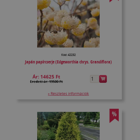
Kód: 42232
Japán papírcserje (Edgeworthia chrys. Grandiflora)
Ár:
14625 Ft
Eredeti ár: 19500 Ft
» Részletes információk
%