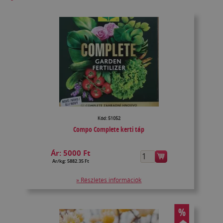
Kód: 51052
Compo Complete kerti táp
Ár:
5000 Ft
Ár/kg: 5882.35 Ft
» Részletes információk
%