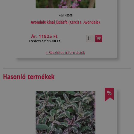
Kód: 42205
Avondale kínai júdásfa (Cercis c. Avondale)
Ár:
11925 Ft
Eredeti ár: 15900 Ft
» Részletes információk
Hasonló termékek
%