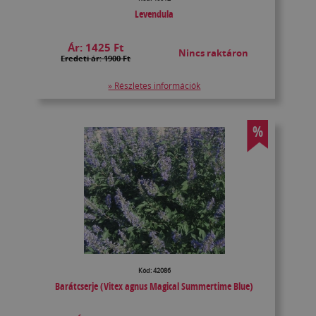
Levendula
Ár:
1425 Ft
Nincs raktáron
Eredeti ár: 1900 Ft
» Részletes információk
%
Kód: 42086
Barátcserje (Vitex agnus Magical Summertime Blue)