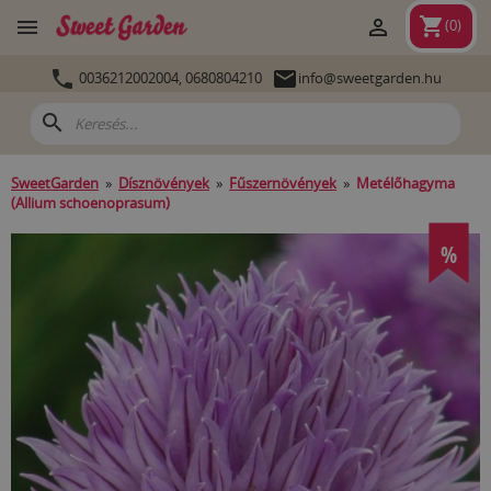
shopping_cart


(
0
)


0036212002004,
0680804210
info@sweetgarden.hu
search
SweetGarden
»
Dísznövények
»
Fűszernövények
»
Metélőhagyma
(Allium schoenoprasum)
%