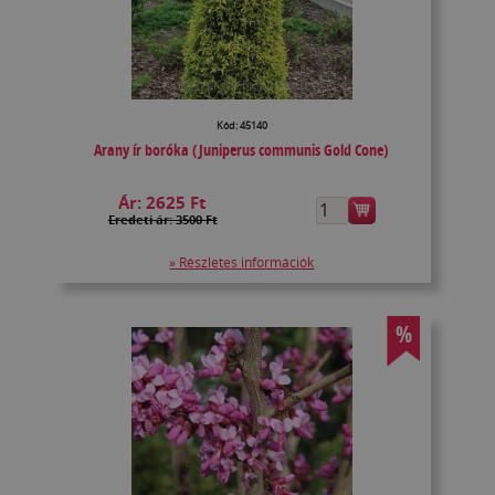
Kód: 45140
Arany ír boróka (Juniperus communis Gold Cone)
Ár:
2625 Ft
Eredeti ár: 3500 Ft
» Részletes információk
%