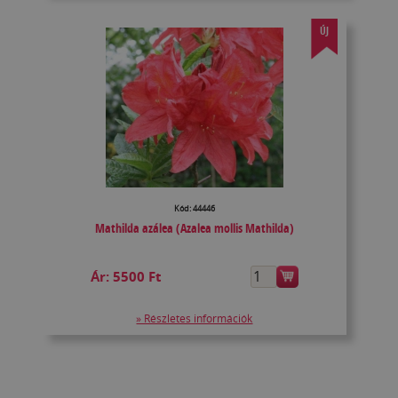
ÚJ
Kód: 44446
Mathilda azálea (Azalea mollis Mathilda)
Ár:
5500 Ft
» Részletes információk