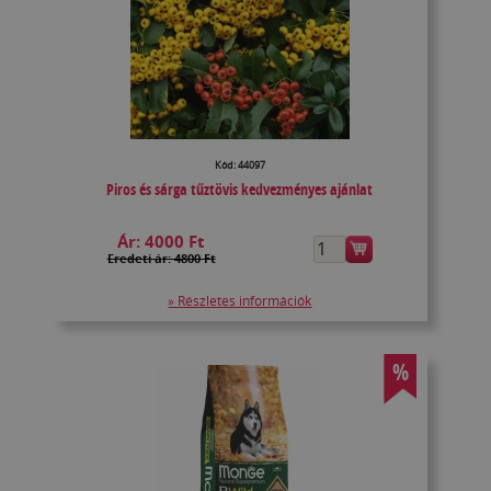
Kód: 44097
Piros és sárga tűztövis kedvezményes ajánlat
Ár:
4000 Ft
Eredeti ár: 4800 Ft
» Részletes információk
%