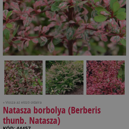
« Vissza az előző oldalra
Natasza borbolya (Berberis
thunb. Natasza)
KÓD: 44457