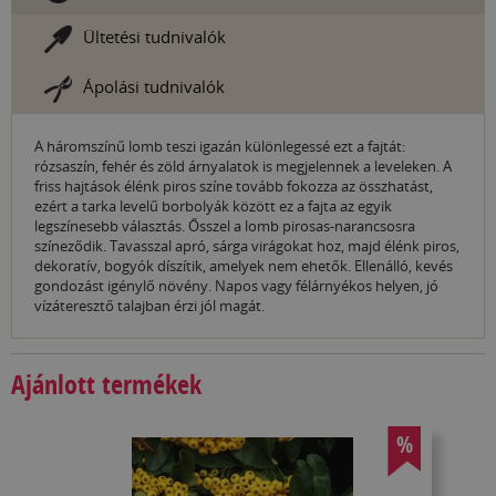
Ültetési tudnivalók
Ápolási tudnivalók
A háromszínű lomb teszi igazán különlegessé ezt a fajtát:
rózsaszín, fehér és zöld árnyalatok is megjelennek a leveleken. A
friss hajtások élénk piros színe tovább fokozza az összhatást,
ezért a tarka levelű borbolyák között ez a fajta az egyik
legszínesebb választás. Ősszel a lomb pirosas-narancsosra
színeződik. Tavasszal apró, sárga virágokat hoz, majd élénk piros,
dekoratív, bogyók díszítik, amelyek nem ehetők. Ellenálló, kevés
gondozást igénylő növény. Napos vagy félárnyékos helyen, jó
vízáteresztő talajban érzi jól magát.
Ajánlott termékek
%