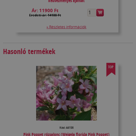
kedvezményes ajánlat
Ár:
11900 Ft
Eredeti ár: 14100 Ft
» Részletes információk
Hasonló termékek
TOP
Kód: 44156
Pink Poppet rózsalonc (Weigela florida Pink Poppet)