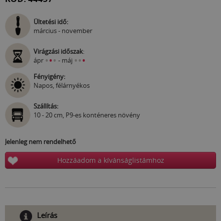
Ültetési idő:
március - november
Virágzási időszak
:
•
•
•
•
•
•
ápr
- máj
Fényigény:
Napos, félárnyékos
Szállítás:
10 - 20 cm, P9-es konténeres növény
Jelenleg nem rendelhető
Hozzáadom a kívánságlistámhoz
Leírás