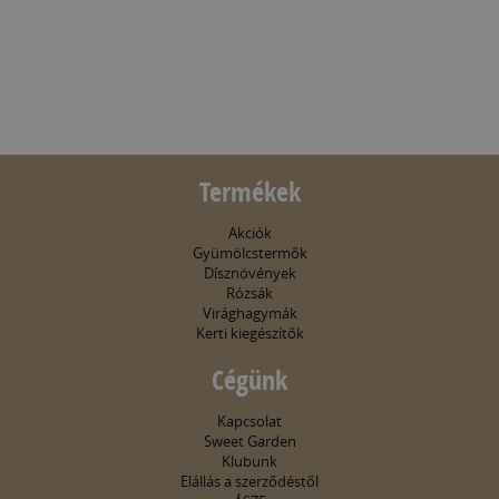
Termékek
Akciók
Gyümölcstermők
Dísznövények
Rózsák
Virághagymák
Kerti kiegészítők
Cégünk
Kapcsolat
Sweet Garden
Klubunk
Elállás a szerződéstől