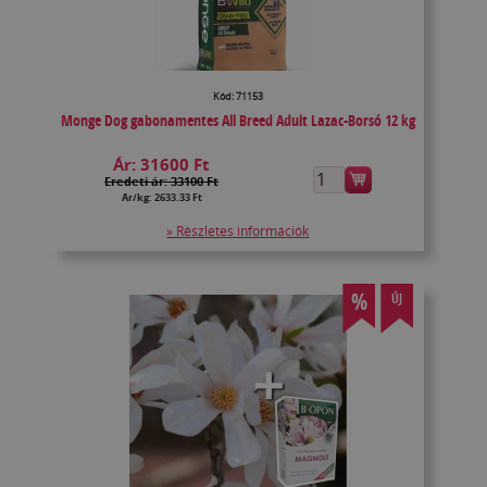
Kód: 71153
Monge Dog gabonamentes All Breed Adult Lazac-Borsó 12 kg
Ár:
31600 Ft
Eredeti ár: 33100 Ft
Ár/kg: 2633.33 Ft
» Részletes információk
%
ÚJ