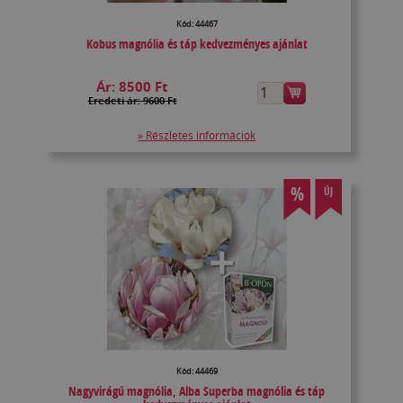
Kód: 44467
Kobus magnólia és táp kedvezményes ajánlat
Ár:
8500 Ft
Eredeti ár: 9600 Ft
» Részletes információk
%
ÚJ
Kód: 44469
Nagyvirágú magnólia, Alba Superba magnólia és táp