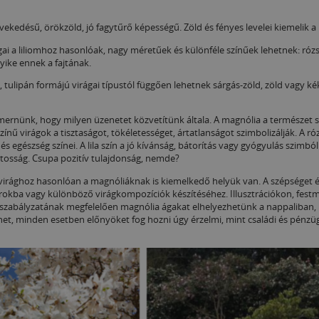
ekedésű, örökzöld, jó fagytűrő képességű. Zöld és fényes levelei kiemelik a n
ágai a liliomhoz hasonlóak, nagy méretűek és különféle színűek lehetnek: rózsa
gyike ennek a fajtának.
 tulipán formájú virágai típustól függően lehetnek sárgás-zöld, zöld vagy ké
ernünk, hogy milyen üzenetet közvetítünk általa. A magnólia a természet sz
nű virágok a tisztaságot, tökéletességet, ártatlanságot szimbolizálják. A ró
s egészség színei. A lila szín a jó kívánság, bátorítás vagy gyógyulás szim
atosság. Csupa pozitív tulajdonság, nemde?
virághoz hasonlóan a magnóliáknak is kiemelkedő helyük van. A szépséget é
krokba vagy különböző virágkompozíciók készítéséhez. Illusztrációkon, fes
i szabályzatának megfelelően magnólia ágakat elhelyezhetünk a nappaliban,
lhet, minden esetben előnyöket fog hozni úgy érzelmi, mint családi és pénzüg