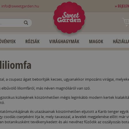
0
info@sweetgarden.hu
» BEJELE
OK
ÖVÉNYEK
RÓZSÁK
VIRÁGHAGYMÁK
MAGOK
HÁZIÁLLA
 liliomfa
szal, a csupasz ágait beborítják kecses, ugyanakkor impozáns virágai, melyek
elbűvölő liliomfáról, más néven magnóliáról van szó.
egzotikus külsejének köszönhetően mégis leginkább modern kertek kialakítá
tó.
utatómunkájának és utazásainak köszönhetően eljutott a Karib tenger egyik s
csodás cserjeként írja le, mely tavasszal, a levelek megjelenése előtt már v
lóan botanikusként tevékenykedett és aki nevéhez fűződik az oszályozás bot