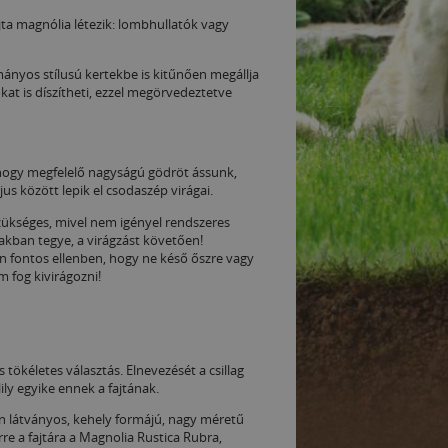
ajta magnólia létezik: lombhullatók vagy
mányos stílusú kertekbe is kitűnően megállja
at is díszítheti, ezzel megörvedeztetve
s, hogy megfelelő nagyságú gödröt ássunk,
s között lepik el csodaszép virágai.
szükséges, mivel nem igényel rendszeres
akban tegye, a virágzást követően!
n fontos ellenben, hogy ne késő őszre vagy
 fog kivirágozni!
tökéletes választás. Elnevezését a csillag
ly egyike ennek a fajtának.
n látványos, kehely formájú, nagy méretű
rre a fajtára a Magnolia Rustica Rubra,