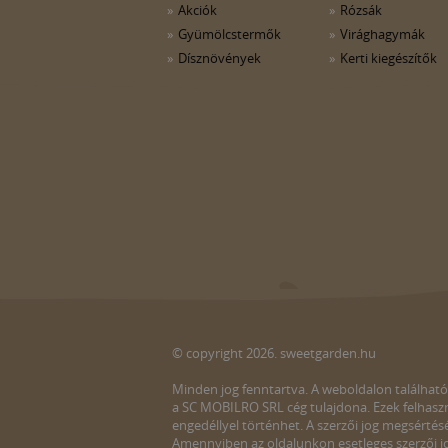
Akciók
Rózsák
Gyümölcstermők
Virághagymák
Dísznövények
Kerti kiegészítők
© copyright 2026. sweetgarden.hu
Minden jog fenntartva. A weboldalon található
a SC MOBILRO SRL cég tulajdona. Ezek felhaszn
engedéllyel történhet. A szerzői jog megsértés
Amennyiben az oldalunkon esetleges szerzői jo