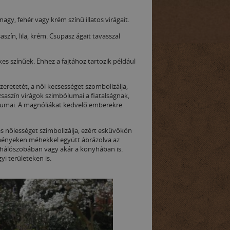
agy, fehér vagy krém színű illatos virágait.
szín, lila, krém. Csupasz ágait tavasszal
kes színűek. Ehhez a fajtához tartozik például
eretetét, a női kecsességet szombolizálja,
zsaszín virágok szimbólumai a fiatalságnak,
bólumai. A magnóliákat kedvelő emberekre
s nőiességet szimbolizálja, ezért esküvőkön
tményeken méhekkel együtt ábrázolva az
 hálószobában vagy akár a konyhában is.
yi területeken is.