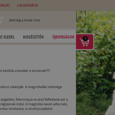
NTKEZÉS
» REGISZTRÁCIÓ
Jelenleg a kosár üres
T ELEDEL
KIEGÉSZÍTŐK
ÚJDONSÁGOK
0
et később a levelek is követnek?!?
sához válaszják. A magnóliafák többsége
zigetére, Martinique-re ahol felfedezte ezt a
irágzásnak indul. A magnólia nevet adta neki,
anikai rendszere, a növénycsaládok