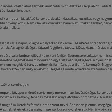
noliaceae) családjához tartozik, amit több mint 200 fa és cserje alkot. Több f
és illatúak lehetnek.
edik a modern kialakítsú kertekbe, de akár klasszikus, rusztikus vagy hagyo
bbi növény közül. Nem csak az udvarokat, hanem az utcákat, tereket, parkok
liafa mellett.
ltethetjük. A napos, világos elhelyezkedést kedveli. Az ültetés során fonto
ek. A magnóliák ágait, fajtától függően a tavaszi időszakban, március-máju
an bátortalankodnak ollóval közelíteni feléjük. Szerencsére sokszor nem is 
szeretne megmetszeni mindenképp egy tiszta olló segítségével a nyári idősz
k nem megfelelő irányba nőnek és formázhatja a liliomfa koronáját. Nagyo
k következtékben nagy a valószínűséggel a liliomfa következő szezonban nem
kezőket sorolhatjuk:
ompakt, közepes méretű cserje, mely mérete miatt kevésbé tágas kertekbe is 
ai hosszúkás, keskeny, fehér és rózsaszín árnyalatokban pompáznak. A Waterli
ó magnólia. Kerek és formás lombozatot nevel. Áprilisban jelennek meg ágai
is. A színek lehetnek: rózsaszín, magenta, burgundy, fehér stb. Néhány példa e