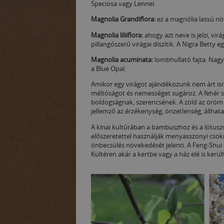
Speciosa vagy Lennei.
Magnolia Grandiflora:
ez a magnólia lassú növ
Magnolia liliiflora:
ahogy azt neve is jelzi, vir
pillangószerű virágai díszítik. A Nigra Betty e
Magnolia acuminata:
lombhullató fajta. Nagy,
a Blue Opal.
Amikor egy virágot ajándékozunk nem árt ism
méltóságot és nemességet sugároz. A fehér szí
boldogságnak, szerencsének. A zöld az öröm é
jellemző az érzékenység, önzetlenség, állhat
A kínai kultúrában a bambuszhoz és a lótusz
előszeretettel használják menyasszonyi cso
önbecsülés növekedését jelenti. A Feng-Shu
Kültéren akár a kertbe vagy a ház elé is kerü