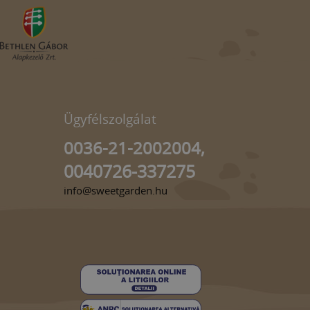
Ügyfélszolgálat
0036-21-2002004,
0040726-337275
info@sweetgarden.hu