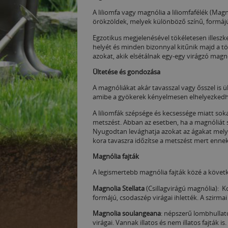
A liliomfa vagy magnólia a liliomfafélék (Mag
örökzöldek, melyek különböző színű, formájú 
Egzotikus megjelenésével tökéletesen illeszk
helyét és minden bizonnyal kitűnik majd a tö
azokat, akik elsétálnak egy-egy virágzó magnó
Ültetése és gondozása
A magnóliákat akár tavasszal vagy ősszel is ü
amibe a gyökerek kényelmesen elhelyezkedhetn
A liliomfák szépsége és kecsessége miatt sok
metszést. Abban az esetben, ha a magnóliát 
Nyugodtan levághatja azokat az ágakat melye
kora tavaszra időzítse a metszést mert enne
Magnólia fajták
A legismertebb magnólia fajták közé a követ
Magnolia Stellata
(Csillagvirágú magnólia): K
formájú, csodaszép virágai ihlették. A szirm
Magnolia soulangeana
: népszerű lombhullat
virágai. Vannak illatos és nem illatos fajták 