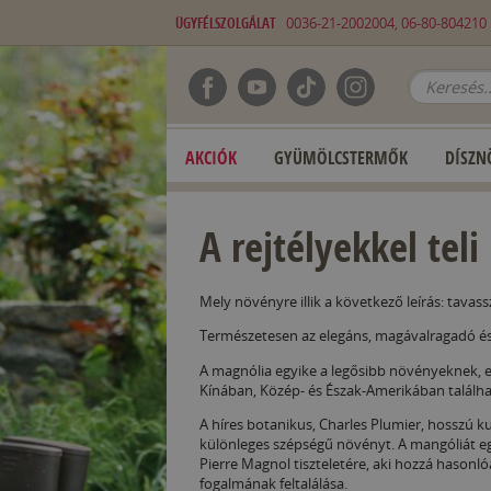
ÜGYFÉLSZOLGÁLAT
0036-21-2002004, 06-80-80421
AKCIÓK
GYÜMÖLCSTERMŐK
DÍSZN
A rejtélyekkel teli
Mely növényre illik a következő leírás: tavas
Természetesen az elegáns, magávalragadó és 
A magnólia egyike a legősibb növényeknek, 
Kínában, Közép- és Észak-Amerikában találha
A híres botanikus, Charles Plumier, hosszú k
különleges szépségű növényt. A mangóliát egy 
Pierre Magnol tiszteletére, aki hozzá hason
fogalmának feltalálása.