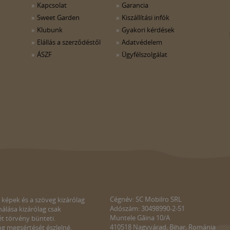
Kapcsolat
Garancia
Sweet Garden
Kiszállítási infók
Klubunk
Gyakori kérdések
Elállás a szerződéstől
Adatvédelem
ÁSZF
Ügyfélszolgálat
Cégnév: SC Mobilro SRL
 képek és a szöveg kizárólag
Adószám: 30498990-2-51
álása kizárólag csak
Muntele Găina 10/A
ét törvény bünteti.
410518 Nagyvárad, Bihar, Románia
g megsértését észlelné,