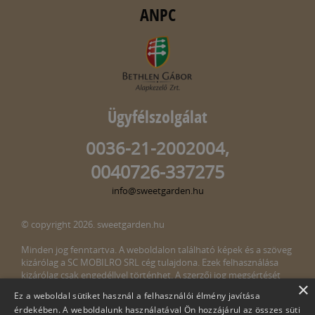
ANPC
Ügyfélszolgálat
0036-21-2002004,
0040726-337275
info@sweetgarden.hu
© copyright 2026. sweetgarden.hu
Minden jog fenntartva. A weboldalon található képek és a szöveg
kizárólag a SC MOBILRO SRL cég tulajdona. Ezek felhasználása
kizárólag csak engedéllyel történhet. A szerzői jog megsértését
×
törvény bünteti. Amennyiben az oldalunkon esetleges szerzői jog
Ez a weboldal sütiket használ a felhasználói élmény javítása
megsértését észlelné, kérjük, jelezze ezt felénk a következő e-mail
érdekében. A weboldalunk használatával Ön hozzájárul az összes süti
címen:
info@sweetgarden.hu