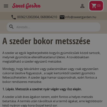
shopping_cart


(
0
)


0036212002004,
0680804210
info@sweetgarden.hu
search
A szeder bokor metsszése
A szeder az egyik legelterjedtebb bogyós gyümölcsűek közzé tartozik,
melynek gyümölcse ellenállhatatlanul ízletes. A továbbiakban
megtalálható a szeder egyszerű metszése.
Mindegy, hogy lekvárként vagy palacsintában vagy csak egyszerűen
cukorral ízesítve fogyasszuk , a saját kertünkből szedett gyümölcs
felbecsülhetetlen. A szeder ágai hamar szaporodnak, ezért fontos a
bokor rendszeres metszése.
1. Lépés. Metsszük a szedret nyár végén vagy ősz elején.
A szeder a két éves ágakon terem, ezért fontos a helyes metszés
betartása. A termés után távolítsuk el a termő ágakat, erre legtöbbször
késő nyáron vagy kora ősszel kerül sor.