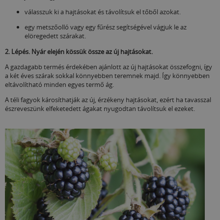
válasszuk ki a hajtásokat és távolítsuk el tőből azokat.
egy metszőolló vagy egy fűrész segítségével vágjuk le az
elöregedett szárakat.
2. Lépés. Nyár elején kössük össze az új hajtásokat.
A gazdagabb termés érdekében ajánlott az új hajtásokat összefogni, így
a két éves szárak sokkal könnyebben teremnek majd. Így könnyebben
eltávolítható minden egyes termő ág.
A téli fagyok károsíthatják az új, érzékeny hajtásokat, ezért ha tavasszal
észreveszünk elfeketedett ágakat nyugodtan távolítsuk el ezeket.