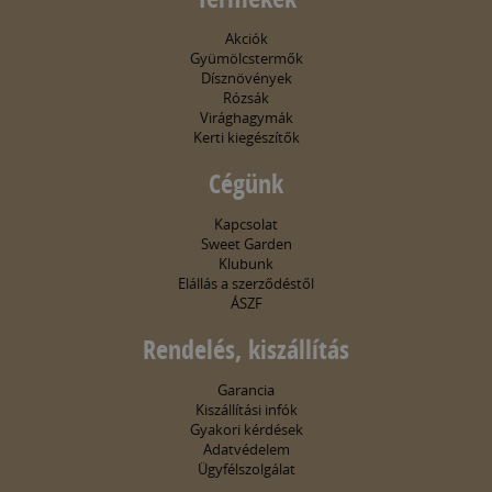
Akciók
Gyümölcstermők
Dísznövények
Rózsák
Virághagymák
Kerti kiegészítők
Cégünk
Kapcsolat
Sweet Garden
Klubunk
Elállás a szerződéstől
ÁSZF
Rendelés, kiszállítás
Garancia
Kiszállítási infók
Gyakori kérdések
Adatvédelem
Ügyfélszolgálat