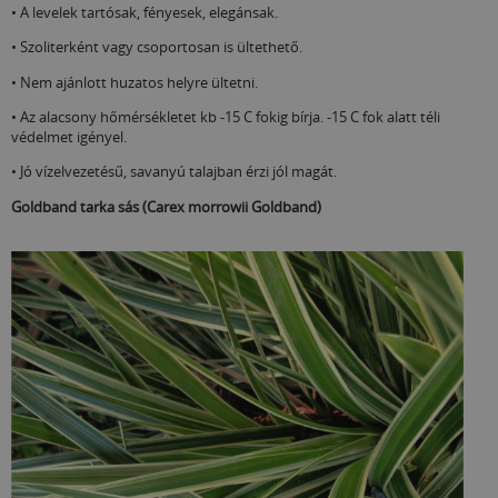
• A levelek tartósak, fényesek, elegánsak.
• Szoliterként vagy csoportosan is ültethető.
• Nem ajánlott huzatos helyre ültetni.
• Az alacsony hőmérsékletet kb -15 C fokig bírja. -15 C fok alatt téli
védelmet igényel.
• Jó vízelvezetésű, savanyú talajban érzi jól magát.
Goldband tarka sás (Carex morrowii Goldband)