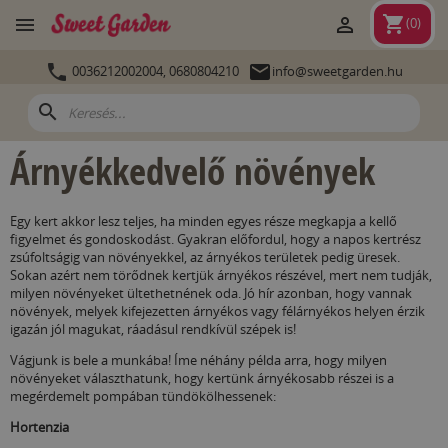
shopping_cart


(
0
)


0036212002004,
0680804210
info@sweetgarden.hu
search
Árnyékkedvelő növények
Egy kert akkor lesz teljes, ha minden egyes része megkapja a kellő
figyelmet és gondoskodást. Gyakran előfordul, hogy a napos kertrész
zsúfoltságig van növényekkel, az árnyékos területek pedig üresek.
Sokan azért nem törődnek kertjük árnyékos részével, mert nem tudják,
milyen növényeket ültethetnének oda. Jó hír azonban, hogy vannak
növények, melyek kifejezetten árnyékos vagy félárnyékos helyen érzik
igazán jól magukat, ráadásul rendkívül szépek is!
Vágjunk is bele a munkába! Íme néhány példa arra, hogy milyen
növényeket választhatunk, hogy kertünk árnyékosabb részei is a
megérdemelt pompában tündökölhessenek:
Hortenzia