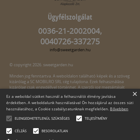
Ügyfélszolgálat
0036-21-2002004,
0040726-337275
info@sweetgarden.hu
© copyright 2026. sweetgarden.hu
Minden jog fenntartva. A weboldalon található képek és a szöveg
kizárólag a SC MOBILRO SRL cég tulajdona. Ezek felhasználása
kizárólag csak engedéllyel történhet. A szerzői jog megsértését
×
törvény bünteti. Amennyiben az oldalunkon esetleges szerzői jog
Ez a weboldal sütiket használ a felhasználói élmény javítása
megsértését észlelné, kérjük, jelezze ezt felénk a következő e-mail
érdekében. A weboldalunk használatával Ön hozzájárul az összes süti
címen:
info@sweetgarden.hu
használatához, a Cookie szabályzatunknak megfelelően.
Bővebben
ELENGEDHETETLENÜL SZÜKSÉGES
TELJESÍTMÉNY
CÉLZÁS
BESOROLATLAN