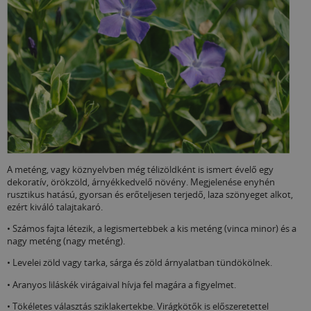
A meténg, vagy köznyelvben még télizöldként is ismert évelő egy
dekoratív, örökzöld, árnyékkedvelő növény. Megjelenése enyhén
rusztikus hatású, gyorsan és erőteljesen terjedő, laza szönyeget alkot,
ezért kiváló talajtakaró.
• Számos fajta létezik, a legismertebbek a kis meténg (vinca minor) és a
nagy meténg (nagy meténg).
• Levelei zöld vagy tarka, sárga és zöld árnyalatban tündökölnek.
• Aranyos liláskék virágaival hívja fel magára a figyelmet.
• Tökéletes választás sziklakertekbe. Virágkötők is előszeretettel