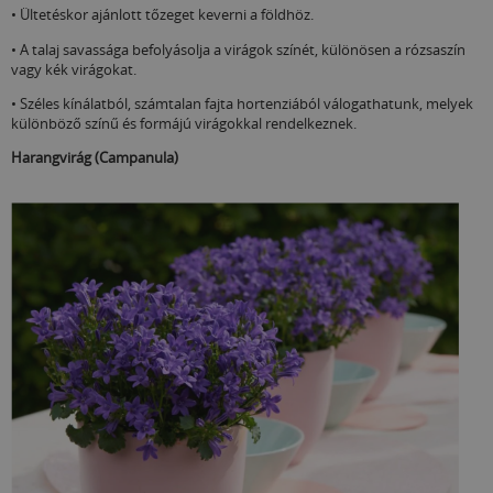
• Ültetéskor ajánlott tőzeget keverni a földhöz.
• A talaj savassága befolyásolja a virágok színét, különösen a rózsaszín
vagy kék virágokat.
• Széles kínálatból, számtalan fajta hortenziából válogathatunk, melyek
különböző színű és formájú virágokkal rendelkeznek.
Harangvirág (Campanula)