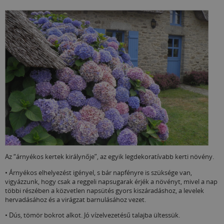
Az “árnyékos kertek királynője”, az egyik legdekoratívabb kerti növény.
• Árnyékos elhelyezést igényel, s bár napfényre is szüksége van,
vigyázzunk, hogy csak a reggeli napsugarak érjék a növényt, mivel a nap
többi részében a közvetlen napsütés gyors kiszáradáshoz, a levelek
hervadásához és a virágzat barnulásához vezet.
• Dús, tömör bokrot alkot. Jó vízelvezetésű talajba ültessük.