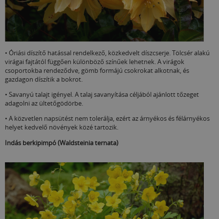
• Óriási díszítő hatással rendelkező, közkedvelt díszcserje. Tölcsér alakú
virágai fajtától függően különböző színűek lehetnek. A virágok
csoportokba rendeződve, gömb formájú csokrokat alkotnak, és
gazdagon díszítik a bokrot.
• Savanyú talajt igényel. A talaj savanyítása céljából ajánlott tőzeget
adagolni az ültetőgödörbe.
• A közvetlen napsütést nem tolerálja, ezért az árnyékos és félárnyékos
helyet kedvelő növények közé tartozik.
Indás berkipimpó (Waldsteinia ternata)