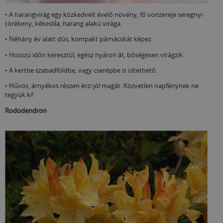
• A harangvirág egy közkedvelt évelő növény, fő vonzereje seregnyi
törékeny, kékeslila, harang alakú virága.
• Néhány év alatt dús, kompakt párnácskát képez.
• Hosszú időn keresztül, egész nyáron át, bőségesen virágzik.
• A kertbe szabadföldbe, vagy cserépbe is ültethető.
• Hűvös, árnyékos részen érzi jól magát. Közvetlen napfénynek ne
tegyük ki!
Rododendron