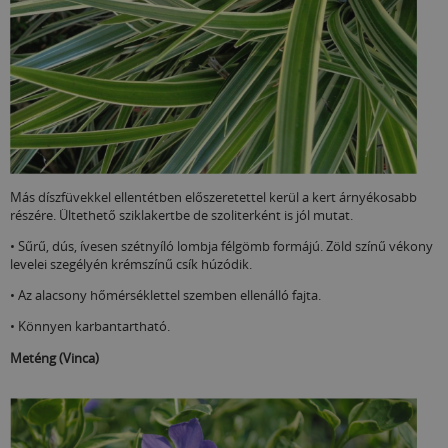
Más díszfüvekkel ellentétben előszeretettel kerül a kert árnyékosabb
részére. Ültethető sziklakertbe de szoliterként is jól mutat.
• Sűrű, dús, ívesen szétnyíló lombja félgömb formájú. Zöld színű vékony
levelei szegélyén krémszínű csík húzódik.
• Az alacsony hőmérséklettel szemben ellenálló fajta.
• Könnyen karbantartható.
Meténg (Vinca)