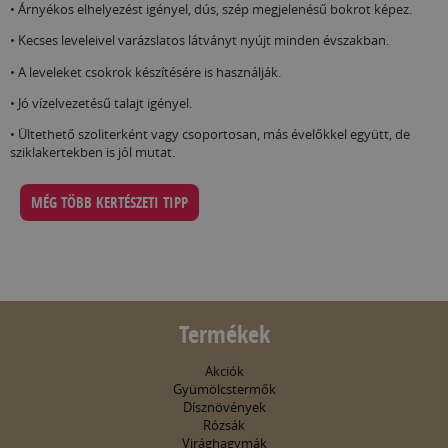
• Árnyékos elhelyezést igényel, dús, szép megjelenésű bokrot képez.
• Kecses leveleivel varázslatos látványt nyújt minden évszakban.
• A leveleket csokrok készítésére is használják.
• Jó vízelvezetésű talajt igényel.
• Ültethető szoliterként vagy csoportosan, más évelőkkel együtt, de
sziklakertekben is jól mutat.
MÉG TÖBB KERTÉSZETI TIPP
Termékek
Akciók
Gyümölcstermők
Dísznövények
Rózsák
Virághagymák