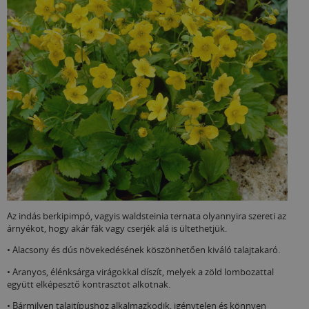
Az indás berkipimpó, vagyis waldsteinia ternata olyannyira szereti az
árnyékot, hogy akár fák vagy cserjék alá is ültethetjük.
• Alacsony és dús növekedésének köszönhetően kiváló talajtakaró.
• Aranyos, élénksárga virágokkal díszít, melyek a zöld lombozattal
együtt elképesztő kontrasztot alkotnak.
• Bármilyen talajtípushoz alkalmazkodik, igénytelen és könnyen