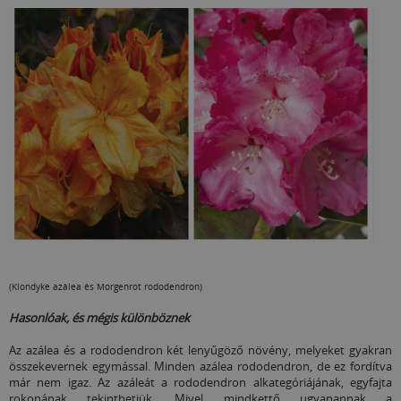
(Klondyke azálea és Morgenrot rododendron)
Hasonlóak, és mégis különböznek
Az azálea és a rododendron két lenyűgöző növény, melyeket gyakran
összekevernek egymással. Minden azálea rododendron, de ez fordítva
már nem igaz. Az azáleát a rododendron alkategóriájának, egyfajta
rokonának tekinthetjük. Mivel mindkettő ugyanannak a