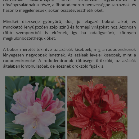
növénycsaládnak a része, a Rhododendron nemzetségbe tartoznak, és
hasonló megjelenésűek, sokan összetéveszthetik őket.
Mindkét díszcserje gyönyörű, dús, jól elágazó bokrot alkot, és
mindkettő lenyűgözően szép színű és formájú virágokat hoz. Azonban
több szempontból is eltérnek, így ha odafigyelünk, könnyen
megkülönböztethetjük őket.
A bokor méretét tekintve az azáleák kisebbek, míg a rododendronok
lényegesen nagyobbak lehetnek. Az azáleák levelei kisebbek, mint a
rododendronoké. A rododendronok többsége örökzöld, az azáleák
általában lombhullatóak, de léteznek örökzöld fajták is.