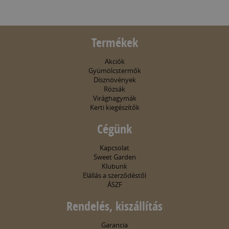
Termékek
Akciók
Gyümölcstermők
Dísznövények
Rózsák
Virághagymák
Kerti kiegészítők
Cégünk
Kapcsolat
Sweet Garden
Klubunk
Elállás a szerződéstől
ÁSZF
Rendelés, kiszállítás
Garancia