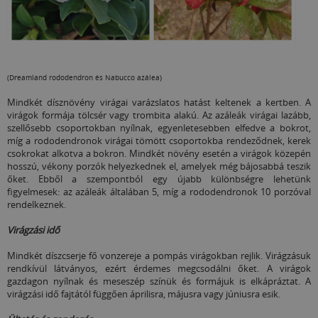
(Dreamland rododendron és Nabucco azálea)
Mindkét dísznövény virágai varázslatos hatást keltenek a kertben. A
virágok formája tölcsér vagy trombita alakú. Az azáleák virágai lazább,
szellősebb csoportokban nyílnak, egyenletesebben elfedve a bokrot,
míg a rododendronok virágai tömött csoportokba rendeződnek, kerek
csokrokat alkotva a bokron. Mindkét növény esetén a virágok közepén
hosszú, vékony porzók helyezkednek el, amelyek még bájosabbá teszik
őket. Ebből a szempontból egy újabb különbségre lehetünk
figyelmesek: az azáleák általában 5, míg a rododendronok 10 porzóval
rendelkeznek.
Virágzási idő
Mindkét díszcserje fő vonzereje a pompás virágokban rejlik. Virágzásuk
rendkívül látványos, ezért érdemes megcsodálni őket. A virágok
gazdagon nyílnak és meseszép színük és formájuk is elkápráztat. A
virágzási idő fajtától függően áprilisra, májusra vagy júniusra esik.