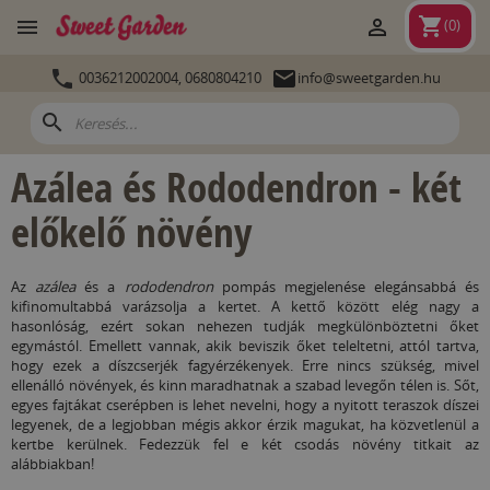
shopping_cart


(
0
)


0036212002004,
0680804210
info@sweetgarden.hu
search
Azálea és Rododendron - két
előkelő növény
Az
azálea
és a
rododendron
pompás megjelenése elegánsabbá és
kifinomultabbá varázsolja a kertet. A kettő között elég nagy a
hasonlóság, ezért sokan nehezen tudják megkülönböztetni őket
egymástól. Emellett vannak, akik beviszik őket teleltetni, attól tartva,
hogy ezek a díszcserjék fagyérzékenyek. Erre nincs szükség, mivel
ellenálló növények, és kinn maradhatnak a szabad levegőn télen is. Sőt,
egyes fajtákat cserépben is lehet nevelni, hogy a nyitott teraszok díszei
legyenek, de a legjobban mégis akkor érzik magukat, ha közvetlenül a
kertbe kerülnek. Fedezzük fel e két csodás növény titkait az
alábbiakban!