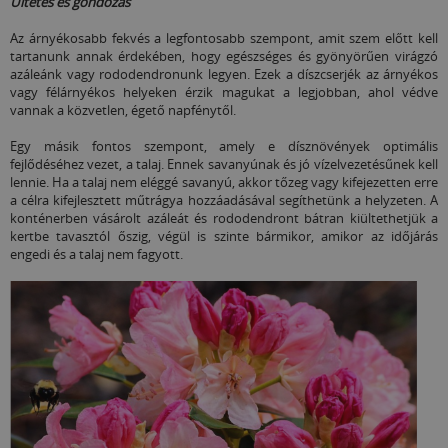
Ültetés és gondozás
Az árnyékosabb fekvés a legfontosabb szempont, amit szem előtt kell
tartanunk annak érdekében, hogy egészséges és gyönyörűen virágzó
azáleánk vagy rododendronunk legyen. Ezek a díszcserjék az árnyékos
vagy félárnyékos helyeken érzik magukat a legjobban, ahol védve
vannak a közvetlen, égető napfénytől.
Egy másik fontos szempont, amely e dísznövények optimális
fejlődéséhez vezet, a talaj. Ennek savanyúnak és jó vízelvezetésűnek kell
lennie. Ha a talaj nem eléggé savanyú, akkor tőzeg vagy kifejezetten erre
a célra kifejlesztett műtrágya hozzáadásával segíthetünk a helyzeten. A
konténerben vásárolt azáleát és rododendront bátran kiültethetjük a
kertbe tavasztól őszig, végül is szinte bármikor, amikor az időjárás
engedi és a talaj nem fagyott.