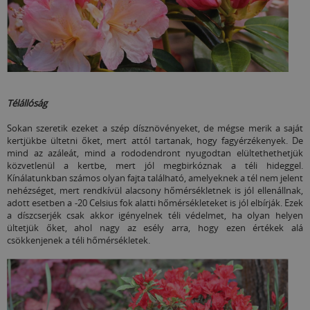
Télállóság
Sokan szeretik ezeket a szép dísznövényeket, de mégse merik a saját
kertjükbe ültetni őket, mert attól tartanak, hogy fagyérzékenyek. De
mind az azáleát, mind a rododendront nyugodtan elültethethetjük
közvetlenül a kertbe, mert jól megbirkóznak a téli hideggel.
Kínálatunkban számos olyan fajta található, amelyeknek a tél nem jelent
nehézséget, mert rendkívül alacsony hőmérsékletnek is jól ellenállnak,
adott esetben a -20 Celsius fok alatti hőmérsékleteket is jól elbírják. Ezek
a díszcserjék csak akkor igényelnek téli védelmet, ha olyan helyen
ültetjük őket, ahol nagy az esély arra, hogy ezen értékek alá
csökkenjenek a téli hőmérsékletek.