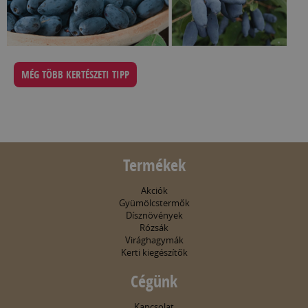
MÉG TÖBB KERTÉSZETI TIPP
Termékek
Akciók
Gyümölcstermők
Dísznövények
Rózsák
Virághagymák
Kerti kiegészítők
Cégünk
Kapcsolat