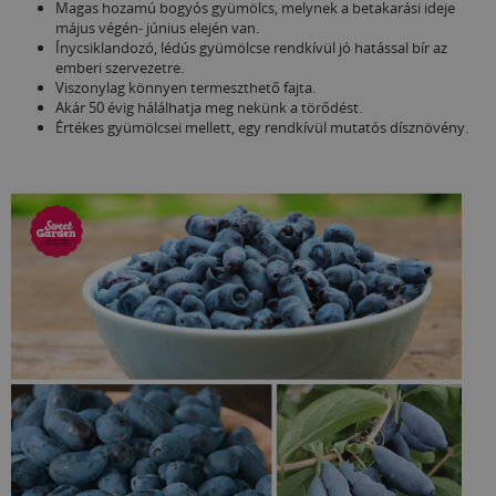
Magas hozamú bogyós gyümölcs, melynek a betakarási ideje
május végén- június elején van.
Ínycsiklandozó, lédús gyümölcse rendkívül jó hatással bír az
emberi szervezetre.
Viszonylag könnyen termeszthető fajta.
Akár 50 évig hálálhatja meg nekünk a törődést.
Értékes gyümölcsei mellett, egy rendkívül mutatós dísznövény.