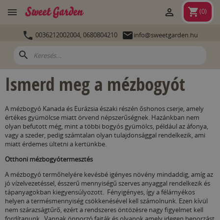
shopping_cart


(
0
)


0036212002004,
0680804210
info@sweetgarden.hu
search
Ismerd meg a mézbogyót
A mézbogyó Kanada és Eurázsia északi részén őshonos cserje, amely
értékes gyümölcse miatt örvend népszerűségnek. Hazánkban nem
olyan befutott még, mint a többi bogyós gyümölcs, például az áfonya,
vagy a szeder, pedig számtalan olyan tulajdonsággal rendelkezik, ami
miatt érdemes ültetni a kertünkbe.
Otthoni mézbogyótermesztés
A mézbogyó termőhelyére kevésbé igényes növény mindaddig, amíg az
jó vízelvezetéssel, ésszerű mennyiségű szerves anyaggal rendelkezik és
tápanyagokban kiegyensúlyozott. Fényigényes, így a félárnyékos
helyen a termésmennyiség csökkenésével kell számolnunk. Ezen kívül
nem szárazságtűrő, ezért a rendszeres öntözésre nagy figyelmet kell
fordítanunk. Vannak önporzó fajták és olyanok amely idegen beporzást