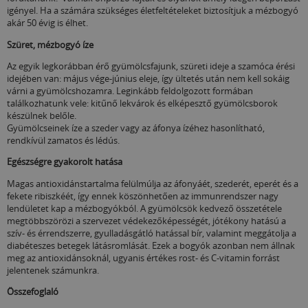
igényel. Ha a számára szükséges életfeltételeket biztosítjuk a mézbogyó
akár 50 évig is élhet.
Szüret, mézbogyó íze
Az egyik legkorábban érő gyümölcsfajunk, szüreti ideje a szamóca érési
idejében van: május vége-június eleje, így ültetés után nem kell sokáig
várni a gyümölcshozamra. Leginkább feldolgozott formában
találkozhatunk vele: kitűnő lekvárok és elképesztő gyümölcsborok
készülnek belőle.
Gyümölcseinek íze a szeder vagy az áfonya ízéhez hasonlítható,
rendkívül zamatos és lédús.
Egészségre gyakorolt hatása
Magas antioxidánstartalma felülmúlja az áfonyáét, szederét, eperét és a
fekete ribiszkéét, így ennek köszönhetően az immunrendszer nagy
lendületet kap a mézbogyókból. A gyümölcsök kedvező összetétele
megtöbbszörözi a szervezet védekezőképességét, jótékony hatású a
szív- és érrendszerre, gyulladásgátló hatással bír, valamint meggátolja a
diabéteszes betegek látásromlását. Ezek a bogyók azonban nem állnak
meg az antioxidánsoknál, ugyanis értékes rost- és C-vitamin forrást
jelentenek számunkra.
Összefoglaló