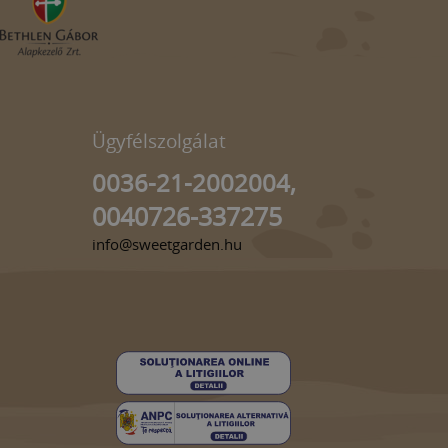
Ügyfélszolgálat
0036-21-2002004,
0040726-337275
info@sweetgarden.hu