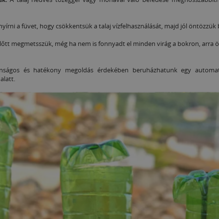
a.
enyírni a füvet, hogy csökkentsük a talaj vízfelhasználását, majd jól öntözzü
előtt megmetsszük, még ha nem is fonnyadt el minden virág a bokron, arra
nságos és hatékony megoldás érdekében beruházhatunk egy automata
 alatt.