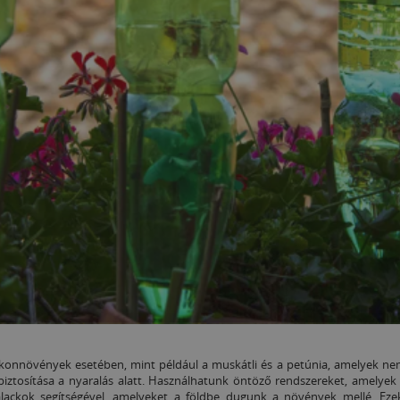
konnövények esetében, mint például a muskátli és a petúnia, amelyek nem 
iztosítása a nyaralás alatt. Használhatunk öntöző rendszereket, amelye
alackok segítségével, amelyeket a földbe dugunk a növények mellé. Eze