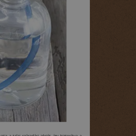
 a talaj száradási idejét, így biztosítva a