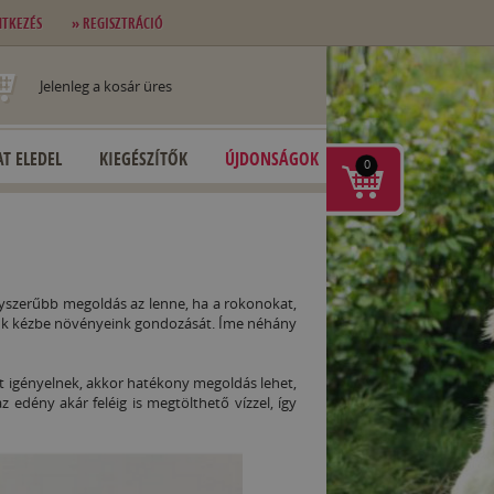
NTKEZÉS
» REGISZTRÁCIÓ
Jelenleg a kosár üres
T ELEDEL
KIEGÉSZÍTŐK
ÚJDONSÁGOK
0
egyszerűbb megoldás az lenne, ha a rokonokat,
zük kézbe növényeink gondozását. Íme néhány
 igényelnek, akkor hatékony megoldás lehet,
edény akár feléig is megtölthető vízzel, így