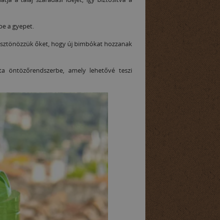
k be a gyepet.
 ösztönözzük őket, hogy új bimbókat hozzanak
 öntözőrendszerbe, amely lehetővé teszi