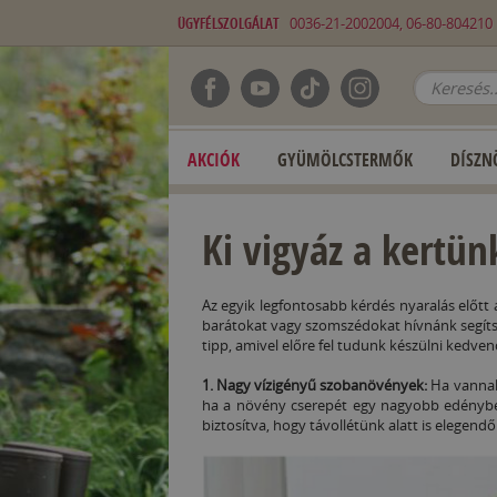
ÜGYFÉLSZOLGÁLAT
0036-21-2002004, 06-80-80421
AKCIÓK
GYÜMÖLCSTERMŐK
DÍSZN
Ki vigyáz a kertü
Az egyik legfontosabb kérdés nyaralás előtt
barátokat vagy szomszédokat hívnánk segíts
tipp, amivel előre fel tudunk készülni kedv
1. Nagy vízigényű szobanövények:
Ha vannak
ha a növény cserepét egy nagyobb edénybe te
biztosítva, hogy távollétünk alatt is elegend