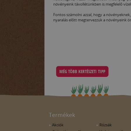
növényeink távollétünkben is megfelelő víze
Fontos számolni azzal, hogy a növényeknek,
nyaralás előtt megtervezzük a növényeink öntö
MÉG TÖBB KERTÉSZETI TIPP
Termékek
Akciók
Rózsák