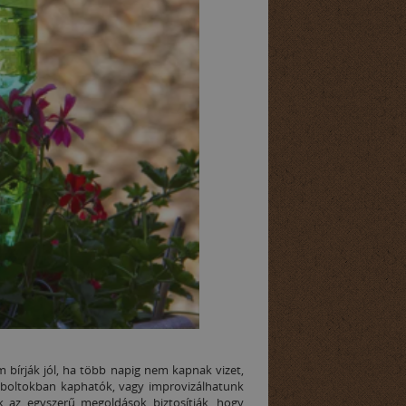
bírják jól, ha több napig nem kapnak vizet,
k boltokban kaphatók, vagy improvizálhatunk
k az egyszerű megoldások biztosítják, hogy