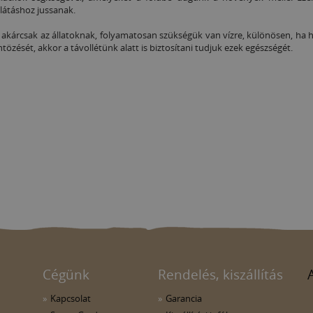
llátáshoz jussanak.
 akárcsak az állatoknak, folyamatosan szükségük van vízre, különösen, ha
zését, akkor a távollétünk alatt is biztosítani tudjuk ezek egészségét.
Cégünk
Rendelés, kiszállítás
Kapcsolat
Garancia