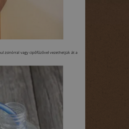
l zsinórral vagy cipőfűzővel vezethetjük át a