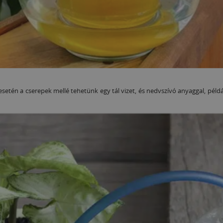
etén a cserepek mellé tehetünk egy tál vizet, és nedvszívó anyaggal, példáu