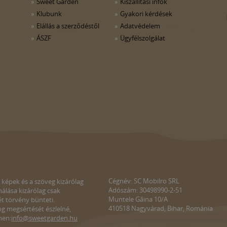
Sweet Garden
Kiszállítási infók
Klubunk
Gyakori kérdések
Elállás a szerződéstől
Adatvédelem
ÁSZF
Ügyfélszolgálat
Cégnév: SC Mobilro SRL
 képek és a szöveg kizárólag
Adószám: 30498990-2-51
álása kizárólag csak
Muntele Găina 10/A
ét törvény bünteti.
410518 Nagyvárad, Bihar, Románia
g megsértését észlelné,
men:
info@sweetgarden.hu