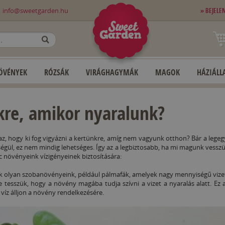
0
info@sweetgarden.hu
» BEJELE
OK
ÖVÉNYEK
RÓZSÁK
VIRÁGHAGYMÁK
MAGOK
HÁZIÁLLA
nkre, amikor nyaralunk?
 az, hogy ki fog vigyázni a kertünkre, amíg nem vagyunk otthon? Bár a leg
égül, ez nem mindig lehetséges. Így az a legbiztosabb, ha mi magunk vess
enc növényeink vízigényeinek biztosítására:
 olyan szobanövényeink, például pálmafák, amelyek nagy mennyiségű vizet
sszük, hogy a növény magába tudja szívni a vizet a nyaralás alatt. Ez az 
ő víz álljon a növény rendelkezésére.