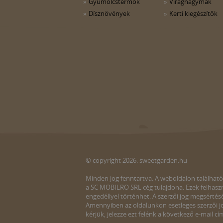
Gyümölcstermők
Virághagymák
Dísznövények
Kerti kiegészítők
© copyright 2026. sweetgarden.hu
Minden jog fenntartva. A weboldalon található
a SC MOBILRO SRL cég tulajdona. Ezek felhaszn
engedéllyel történhet. A szerzői jog megsértés
Amennyiben az oldalunkon esetleges szerzői jo
kérjük, jelezze ezt felénk a következő e-mail cí