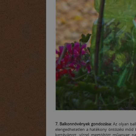
7. Balkonnövények gondozása:
Az olyan bal
elengedhetetlen a hatékony öntözési mód b
kettévágott, vízzel megtöltött műanyag p