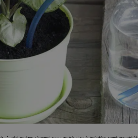
ek:
A talaj nedves tőzeggel vagy mohával való befedése meghosszabbíthatja