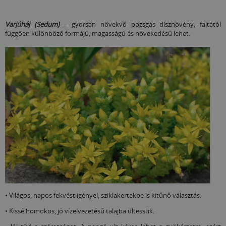
Varjúháj (Sedum)
– gyorsan növekvő pozsgás dísznövény, fajtától
függően különböző formájú, magasságú és növekedésű lehet.
• Világos, napos fekvést igényel, sziklakertekbe is kitűnő választás.
• Kissé homokos, jó vízelvezetésű talajba ültessük.