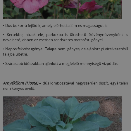
• Dús bokorrá fejlődik, amely elérheti a 2 m-es magasságot is.
• Kertekbe, házak elé, parkokba is ültethető. Sövénynövényként is
nevelhető, ebben ez esetben rendszeres metszést igényel.
• Napos fekvést igényel. Talajra nem igényes, de ajánlott jó vízelvezetésű
talajba ültetni.
• Szárazabb időszakban ajánlott a megfelelő mennyiségű vízpótlás.
Árnyéklilom (Hosta)
– dús lombozatával nagyszerűen díszít, egyáltalán
nem kényes évelő.