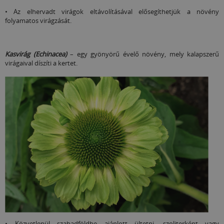
• Az elhervadt virágok eltávolításával elősegíthetjük a növény
folyamatos virágzását.
Kasvirág (Echinacea)
– egy gyönyörű évelő növény, mely kalapszerű
virágaival díszíti a kertet.
• Közvetlenül szabadföldbe ajánlott ültetni, szoliterként vagy