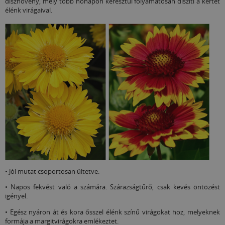
dísznövény, mely több hónapon keresztül folyamatosan díszíti a kertet
élénk virágaival.
• Jól mutat csoportosan ültetve.
• Napos fekvést való a számára. Szárazságtűrő, csak kevés öntözést
igényel.
• Egész nyáron át és kora ősszel élénk színű virágokat hoz, melyeknek
formája a margitvirágokra emlékeztet.