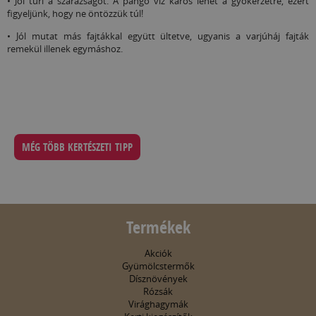
• Jól tűri a szárazságot. A pangó víz káros lehet a gyökérzetre, ezért
figyeljünk, hogy ne öntözzük túl!
• Jól mutat más fajtákkal együtt ültetve, ugyanis a varjúháj fajták
remekül illenek egymáshoz.
MÉG TÖBB KERTÉSZETI TIPP
Termékek
Akciók
Gyümölcstermők
Dísznövények
Rózsák
Virághagymák