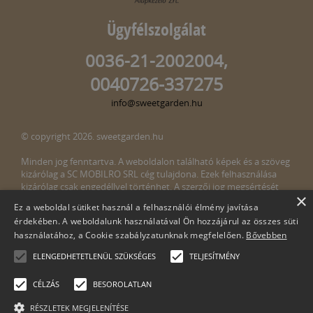
Ügyfélszolgálat
0036-21-2002004,
0040726-337275
info@sweetgarden.hu
© copyright 2026. sweetgarden.hu
Minden jog fenntartva. A weboldalon található képek és a szöveg
kizárólag a SC MOBILRO SRL cég tulajdona. Ezek felhasználása
kizárólag csak engedéllyel történhet. A szerzői jog megsértését
×
törvény bünteti. Amennyiben az oldalunkon esetleges szerzői jog
Ez a weboldal sütiket használ a felhasználói élmény javítása
megsértését észlelné, kérjük, jelezze ezt felénk a következő e-mail
érdekében. A weboldalunk használatával Ön hozzájárul az összes süti
címen:
info@sweetgarden.hu
használatához, a Cookie szabályzatunknak megfelelően.
Bővebben
ELENGEDHETETLENÜL SZÜKSÉGES
TELJESÍTMÉNY
CÉLZÁS
BESOROLATLAN
RÉSZLETEK MEGJELENÍTÉSE