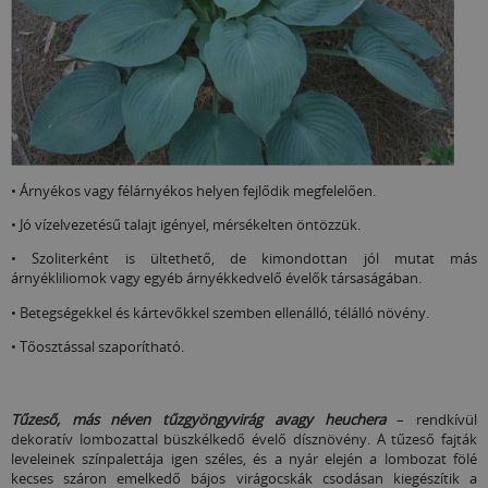
• Árnyékos vagy félárnyékos helyen fejlődik megfelelően.
• Jó vízelvezetésű talajt igényel, mérsékelten öntözzük.
• Szoliterként is ültethető, de kimondottan jól mutat más
árnyékliliomok vagy egyéb árnyékkedvelő évelők társaságában.
• Betegségekkel és kártevőkkel szemben ellenálló, télálló növény.
• Tőosztással szaporítható.
Tűzeső, más néven tűzgyöngyvirág avagy heuchera
– rendkívül
dekoratív lombozattal büszkélkedő évelő dísznövény. A tűzeső fajták
leveleinek színpalettája igen széles, és a nyár elején a lombozat fölé
kecses száron emelkedő bájos virágocskák csodásan kiegészítik a