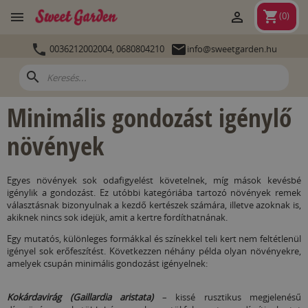
shopping_cart


(
0
)


0036212002004,
0680804210
info@sweetgarden.hu
search
Minimális gondozást igénylő
növények
Egyes növények sok odafigyelést követelnek, míg mások kevésbé
igénylik a gondozást. Ez utóbbi kategóriába tartozó növények remek
választásnak bizonyulnak a kezdő kertészek számára, illetve azoknak is,
akiknek nincs sok idejük, amit a kertre fordíthatnának.
Egy mutatós, különleges formákkal és színekkel teli kert nem feltétlenül
igényel sok erőfeszítést. Következzen néhány példa olyan növényekre,
amelyek csupán minimális gondozást igényelnek:
Kokárdavirág (Gaillardia aristata)
– kissé rusztikus megjelenésű