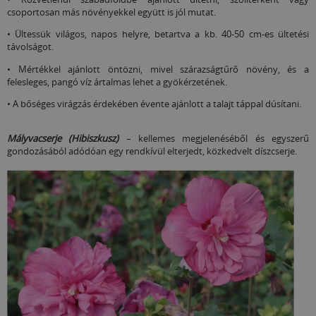
csoportosan más növényekkel együtt is jól mutat.
• Ültessük világos, napos helyre, betartva a kb. 40-50 cm-es ültetési
távolságot.
• Mértékkel ajánlott öntözni, mivel szárazságtűrő növény, és a
felesleges, pangó víz ártalmas lehet a gyökérzetének.
• A bőséges virágzás érdekében évente ajánlott a talajt táppal dúsítani.
Mályvacserje (Hibiszkusz)
– kellemes megjelenéséből és egyszerű
gondozásából adódóan egy rendkívül elterjedt, közkedvelt díszcserje.