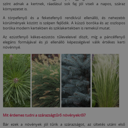
színt adnak a kertnek, ráadásul sok faj jól viseli a napos, száraz
környezetet is.
A törpefenyő és a feketefenyő rendkívül ellenálló, és nehezebb
körülmények között is szépen fejlődik. A kúszó boróka és az oszlopos
boróka modern kertekben és sziklakertekben is remekül mutat.
Az ezüstfenyő kékes-ezüstös tűleveleivel díszít, míg a páncélfenyő
elegáns formájával és jó ellenálló képességével válik értékes kerti
növénnyé.
Mit érdemes tudni a szárazságtűrő növényekről?
Bár ezek a növények jól tűrik a szárazságot, az ültetés utáni első