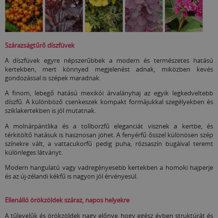
Szárazságtűrő díszfüvek
A díszfüvek egyre népszerűbbek a modern és természetes hatású
kertekben, mert könnyed megjelenést adnak, miközben kevés
gondozással is szépek maradnak.
A finom, lebegő hatású mexikói árvalányhaj az egyik legkedveltebb
díszfű. A különböző csenkeszek kompakt formájukkal szegélyekben és
sziklakertekben is jól mutatnak.
A molnárpántlika és a tollborzfű eleganciát visznek a kertbe, és
térkitöltő hatásuk is hasznosan jöhet. A fenyérfű ősszel különösen szép
színekre vált, a vattacukorfű pedig puha, rózsaszín bugáival teremt
különleges látványt.
Modern hangulatú vagy vadregényesebb kertekben a homoki hajperje
és az új-zélandi kékfű is nagyon jól érvényesül.
Ellenálló örökzöldek száraz, napos helyekre
A tűlevelűk és örökzöldek nagy előnye, hogy egész évben struktúrát és