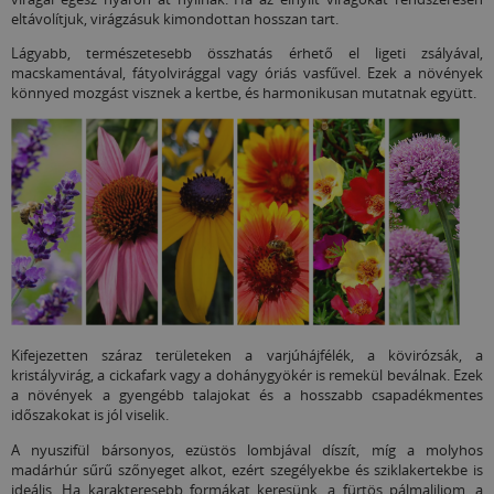
eltávolítjuk, virágzásuk kimondottan hosszan tart.
Lágyabb, természetesebb összhatás érhető el ligeti zsályával,
macskamentával, fátyolvirággal vagy óriás vasfűvel. Ezek a növények
könnyed mozgást visznek a kertbe, és harmonikusan mutatnak együtt.
Kifejezetten száraz területeken a varjúhájfélék, a kövirózsák, a
kristályvirág, a cickafark vagy a dohánygyökér is remekül beválnak. Ezek
a növények a gyengébb talajokat és a hosszabb csapadékmentes
időszakokat is jól viselik.
A nyuszifül bársonyos, ezüstös lombjával díszít, míg a molyhos
madárhúr sűrű szőnyeget alkot, ezért szegélyekbe és sziklakertekbe is
ideális. Ha karakteresebb formákat keresünk, a fürtös pálmaliliom, a