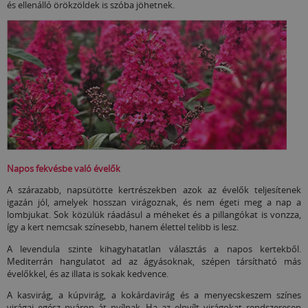
és ellenálló örökzöldek is szóba jöhetnek.
Napos fekvésbe való évelők
A szárazabb, napsütötte kertrészekben azok az évelők teljesítenek
igazán jól, amelyek hosszan virágoznak, és nem égeti meg a nap a
lombjukat. Sok közülük ráadásul a méheket és a pillangókat is vonzza,
így a kert nemcsak színesebb, hanem élettel telibb is lesz.
A levendula szinte kihagyhatatlan választás a napos kertekből.
Mediterrán hangulatot ad az ágyásoknak, szépen társítható más
évelőkkel, és az illata is sokak kedvence.
A kasvirág, a kúpvirág, a kokárdavirág és a menyecskeszem színes
virágai egész nyáron át nyílnak. Ha az elnyílt virágokat rendszeresen