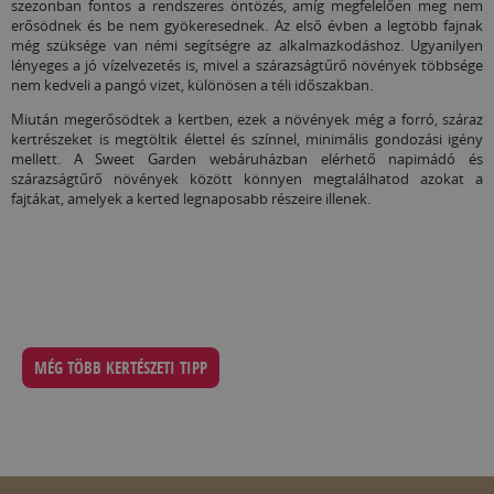
szezonban fontos a rendszeres öntözés, amíg megfelelően meg nem
erősödnek és be nem gyökeresednek. Az első évben a legtöbb fajnak
még szüksége van némi segítségre az alkalmazkodáshoz. Ugyanilyen
lényeges a jó vízelvezetés is, mivel a szárazságtűrő növények többsége
nem kedveli a pangó vizet, különösen a téli időszakban.
Miután megerősödtek a kertben, ezek a növények még a forró, száraz
kertrészeket is megtöltik élettel és színnel, minimális gondozási igény
mellett. A Sweet Garden webáruházban elérhető napimádó és
szárazságtűrő növények között könnyen megtalálhatod azokat a
fajtákat, amelyek a kerted legnaposabb részeire illenek.
MÉG TÖBB KERTÉSZETI TIPP