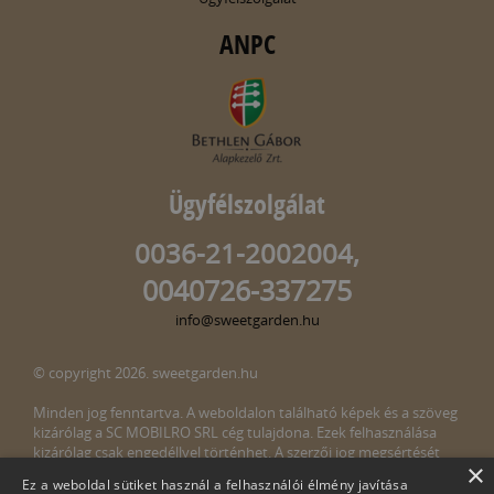
ANPC
Ügyfélszolgálat
0036-21-2002004,
0040726-337275
info@sweetgarden.hu
© copyright 2026. sweetgarden.hu
Minden jog fenntartva. A weboldalon található képek és a szöveg
kizárólag a SC MOBILRO SRL cég tulajdona. Ezek felhasználása
kizárólag csak engedéllyel történhet. A szerzői jog megsértését
×
törvény bünteti. Amennyiben az oldalunkon esetleges szerzői jog
Ez a weboldal sütiket használ a felhasználói élmény javítása
megsértését észlelné, kérjük, jelezze ezt felénk a következő e-mail