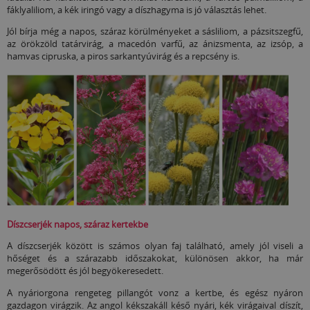
fáklyaliliom, a kék iringó vagy a díszhagyma is jó választás lehet.
Jól bírja még a napos, száraz körülményeket a sásliliom, a pázsitszegfű,
az örökzöld tatárvirág, a macedón varfű, az ánizsmenta, az izsóp, a
hamvas cipruska, a piros sarkantyúvirág és a repcsény is.
Díszcserjék napos, száraz kertekbe
A díszcserjék között is számos olyan faj található, amely jól viseli a
hőséget és a szárazabb időszakokat, különösen akkor, ha már
megerősödött és jól begyökeresedett.
A nyáriorgona rengeteg pillangót vonz a kertbe, és egész nyáron
gazdagon virágzik. Az angol kékszakáll késő nyári, kék virágaival díszít,