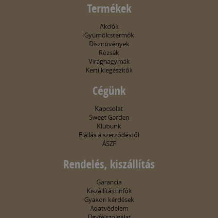
Termékek
Akciók
Gyümölcstermők
Dísznövények
Rózsák
Virághagymák
Kerti kiegészítők
Cégünk
Kapcsolat
Sweet Garden
Klubunk
Elállás a szerződéstől
ÁSZF
Rendelés, kiszállítás
Garancia
Kiszállítási infók
Gyakori kérdések
Adatvédelem
Ügyfélszolgálat