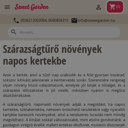
shopping_cart


(
0
)


0036212002004,
0680804210
info@sweetgarden.hu
search
Szárazságtűrő növények
napos kertekbe
Azok a kertek, ahol a tűző nap uralkodik és a föld gyorsan kiszárad,
sokszor kihívást jelentenek a kerttervezés során. Szerencsére rengeteg
olyan növény közül választhatunk, amelyek jól bírják a hőséget, és a
szárazabb időszakokat is jól viselik, miközben nyáron is megőrzi
díszítőértéküket.
A szárazságtűrő, napimadó növények adják a megoldást, ha napos
kertekbe, sziklakertekbe, nehezen öntözhető területekre vagy nyaralók
kertjébe keresünk növényeket, ahol a rendszeres locsolás nem mindig
megoldható. A kínálat sokkal változatosabb, mint elsőre gondolnánk: a
gazdagon virágzó évelők mellett érdekes díszfüvek, mutatós díszcserjék