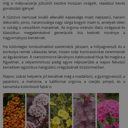
míg a mályvacserje júliustól kezdve hosszan virágzik, ráadásul kevés
gondozást igényel.
A tűztövis nemcsak kiváló ellenálló képessége miatt népszerű, hanem
dekoratív, piros, narancssárga vagy sárga bogyói miatt is, amelyek télen
is sokáig a vesszőkön maradnak. Az orgona intenzív illatú virágaival és
klasszikus megjelenésével generációk óta kedvelt növénye a
hagyományos kerteknek.
Ha különleges lombszínekkel szeretnénk játszani, a hólyagvessző és a
borbolya remek választás lehet, hiszen szép kontrasztokat teremtenek
az ágyásokban. A cserszömörce látványos habitusával hívja fel magára a
figyelmet, a selyemmirtusz pedig egyre népszerűbb a napos fekvésű
kertekben egzotikus hangulatú virágzásának köszönhetően.
Napos, száraz helyekre jól beválnak még a madárbirs, a gyöngyvessző, a
japánbirs, a mahónia, a kaliforniai orgona, a cserjés pimpó, és a
tamariska különböző fajtái is.