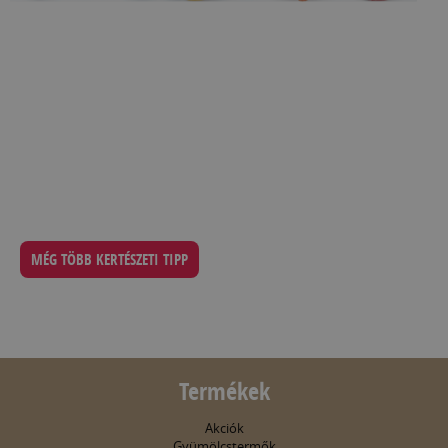
MÉG TÖBB KERTÉSZETI TIPP
Termékek
Akciók
Gyümölcstermők