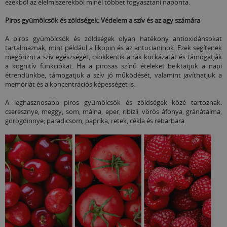
ezekből az élelmiszerekből minél többet fogyasztani naponta.
Piros gyümölcsök és zöldségek: Védelem a szív és az agy számára
A piros gyümölcsök és zöldségek olyan hatékony antioxidánsokat
tartalmaznak, mint például a likopin és az antocianinok. Ezek segítenek
megőrizni a szív egészségét, csökkentik a rák kockázatát és támogatják
a kognitív funkciókat. Ha a pirosas színű ételeket beiktatjuk a napi
étrendünkbe, támogatjuk a szív jó működését, valamint javíthatjuk a
memóriát és a koncentrációs képességet is.
A leghasznosabb piros gyümölcsök és zöldségek közé tartoznak:
cseresznye, meggy, som, málna, eper, ribizli, vörös áfonya, gránátalma,
görögdinnye; paradicsom, paprika, retek, cékla és rebarbara.