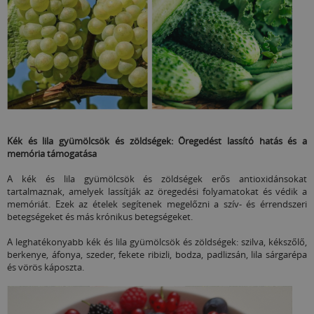
Kék és lila gyümölcsök és zöldségek: Öregedést lassító hatás és a
memória támogatása
A kék és lila gyümölcsök és zöldségek erős antioxidánsokat
tartalmaznak, amelyek lassítják az öregedési folyamatokat és védik a
memóriát. Ezek az ételek segítenek megelőzni a szív- és érrendszeri
betegségeket és más krónikus betegségeket.
A leghatékonyabb kék és lila gyümölcsök és zöldségek: szilva, kékszőlő,
berkenye, áfonya, szeder, fekete ribizli, bodza, padlizsán, lila sárgarépa
és vörös káposzta.