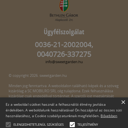
Ügyfélszolgálat
0036-21-2002004,
0040726-337275
info@sweetgarden.hu
© copyright 2026. sweetgarden.hu
Minden jog fenntartva. A weboldalon található képek és a szöveg
kizárólag a SC MOBILRO SRL cég tulajdona. Ezek felhasználása
kizárólag csak engedéllyel történhet. A szerzői jog megsértését
×
törvény bünteti. Amennyiben az oldalunkon esetleges szerzői jog
Ez a weboldal sütiket használ a felhasználói élmény javítása
megsértését észlelné, kérjük, jelezze ezt felénk a következő e-mail
érdekében. A weboldalunk használatával Ön hozzájárul az összes süti
címen:
info@sweetgarden.hu
használatához, a Cookie szabályzatunknak megfelelően.
Bővebben
ELENGEDHETETLENÜL SZÜKSÉGES
TELJESÍTMÉNY