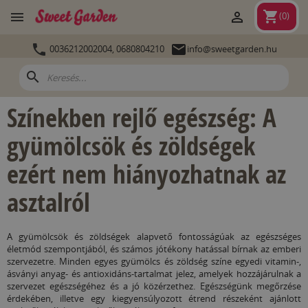
shopping_cart


(
0
)


0036212002004,
0680804210
info@sweetgarden.hu
search
Színekben rejlő egészség: A
gyümölcsök és zöldségek
ezért nem hiányozhatnak az
asztalról
A gyümölcsök és zöldségek alapvető fontosságúak az egészséges
életmód szempontjából, és számos jótékony hatással bírnak az emberi
szervezetre. Minden egyes gyümölcs és zöldség színe egyedi vitamin-,
ásványi anyag- és antioxidáns-tartalmat jelez, amelyek hozzájárulnak a
szervezet egészségéhez és a jó közérzethez. Egészségünk megőrzése
érdekében, illetve egy kiegyensúlyozott étrend részeként ajánlott