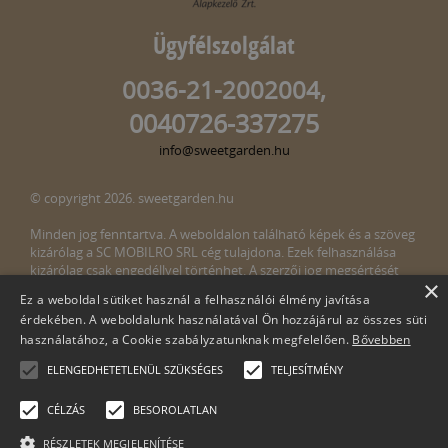
Ügyfélszolgálat
0036-21-2002004,
0040726-337275
info@sweetgarden.hu
© copyright 2026. sweetgarden.hu
Minden jog fenntartva. A weboldalon található képek és a szöveg
kizárólag a SC MOBILRO SRL cég tulajdona. Ezek felhasználása
kizárólag csak engedéllyel történhet. A szerzői jog megsértését
×
törvény bünteti. Amennyiben az oldalunkon esetleges szerzői jog
Ez a weboldal sütiket használ a felhasználói élmény javítása
megsértését észlelné, kérjük, jelezze ezt felénk a következő e-mail
érdekében. A weboldalunk használatával Ön hozzájárul az összes süti
címen:
info@sweetgarden.hu
használatához, a Cookie szabályzatunknak megfelelően.
Bővebben
ELENGEDHETETLENÜL SZÜKSÉGES
TELJESÍTMÉNY
CÉLZÁS
BESOROLATLAN
RÉSZLETEK MEGJELENÍTÉSE