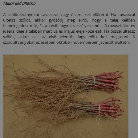
Mikor kell ültetni?
A szőlőoltványokat tavasszal vagy ősszel kell elültetni. Ha tavasszal
ültetsz szőlőt, akkor győződj meg arról, hogy a talaj kellően
felmelegedett már, és a késői fagyok veszélye elmúlt. A tavaszi ültetés
ideális ideje általában március és május eleje közé esik. Ha ősszel ültetsz
szőlőt, akkor azt az első jelentős fagy előtt kell megtenni. A
szőlőoltványokat ez esetben október-novemberben javasolt elültetni.