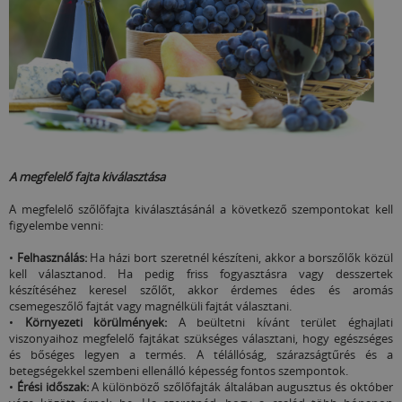
A megfelelő fajta kiválasztása
A megfelelő szőlőfajta kiválasztásánál a következő szempontokat kell
figyelembe venni:
•
Felhasználás:
Ha házi bort szeretnél készíteni, akkor a borszőlők közül
kell választanod. Ha pedig friss fogyasztásra vagy desszertek
készítéséhez keresel szőlőt, akkor érdemes édes és aromás
csemegeszőlő fajtát vagy magnélküli fajtát választani.
•
Környezeti körülmények:
A beültetni kívánt terület éghajlati
viszonyaihoz megfelelő fajtákat szükséges választani, hogy egészséges
és bőséges legyen a termés. A télállóság, szárazságtűrés és a
betegségekkel szembeni ellenálló képesség fontos szempontok.
•
Érési időszak:
A különböző szőlőfajták általában augusztus és október