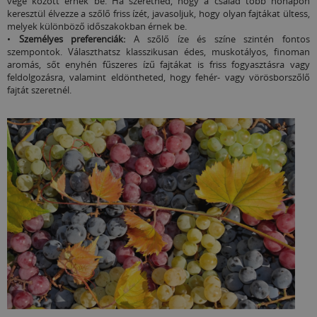
vége között érnek be. Ha szeretnéd, hogy a család több hónapon
keresztül élvezze a szőlő friss ízét, javasoljuk, hogy olyan fajtákat ültess,
melyek különböző időszakokban érnek be.
•
Személyes preferenciák:
A szőlő íze és színe szintén fontos
szempontok. Választhatsz klasszikusan édes, muskotályos, finoman
aromás, sőt enyhén fűszeres ízű fajtákat is friss fogyasztásra vagy
feldolgozásra, valamint eldöntheted, hogy fehér- vagy vörösborszőlő
fajtát szeretnél.