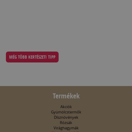
MÉG TÖBB KERTÉSZETI TIPP
Termékek
Akciók
Gyümölcstermők
Dísznövények
Rózsák
Virághagymák