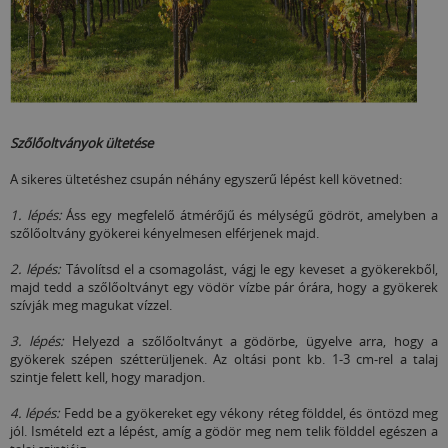
Szőlőoltványok ültetése
A sikeres ültetéshez csupán néhány egyszerű lépést kell követned:
1. lépés:
Áss egy megfelelő átmérőjű és mélységű gödröt, amelyben a
szőlőoltvány gyökerei kényelmesen elférjenek majd.
2. lépés:
Távolítsd el a csomagolást, vágj le egy keveset a gyökerekből,
majd tedd a szőlőoltványt egy vödör vízbe pár órára, hogy a gyökerek
szívják meg magukat vízzel.
3. lépés:
Helyezd a szőlőoltványt a gödörbe, ügyelve arra, hogy a
gyökerek szépen szétterüljenek. Az oltási pont kb. 1-3 cm-rel a talaj
szintje felett kell, hogy maradjon.
4. lépés:
Fedd be a gyökereket egy vékony réteg földdel, és öntözd meg
jól. Ismételd ezt a lépést, amíg a gödör meg nem telik földdel egészen a