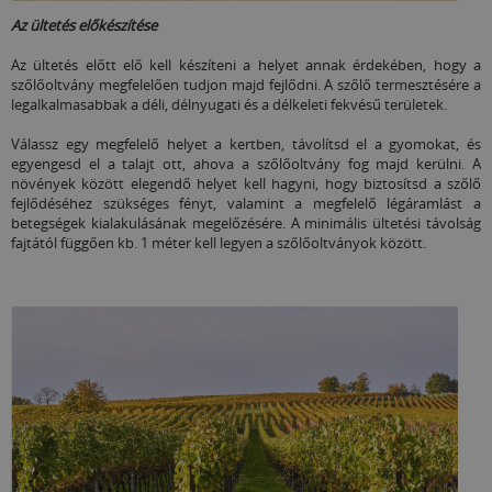
Az ültetés előkészítése
Az ültetés előtt elő kell készíteni a helyet annak érdekében, hogy a
szőlőoltvány megfelelően tudjon majd fejlődni. A szőlő termesztésére a
legalkalmasabbak a déli, délnyugati és a délkeleti fekvésű területek.
Válassz egy megfelelő helyet a kertben, távolítsd el a gyomokat, és
egyengesd el a talajt ott, ahova a szőlőoltvány fog majd kerülni. A
növények között elegendő helyet kell hagyni, hogy biztosítsd a szőlő
fejlődéséhez szükséges fényt, valamint a megfelelő légáramlást a
betegségek kialakulásának megelőzésére. A minimális ültetési távolság
fajtától függően kb. 1 méter kell legyen a szőlőoltványok között.