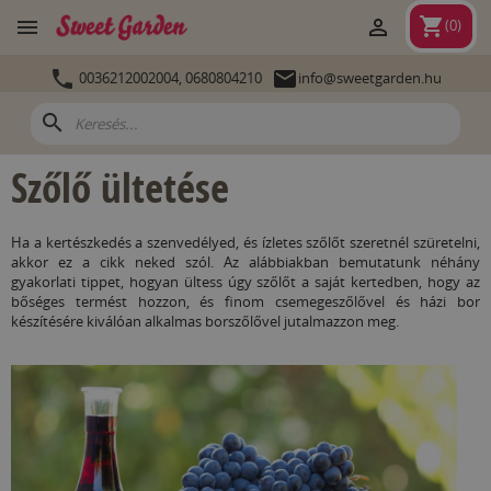
shopping_cart


(
0
)


0036212002004,
0680804210
info@sweetgarden.hu
search
Szőlő ültetése
Ha a kertészkedés a szenvedélyed, és ízletes szőlőt szeretnél szüretelni,
akkor ez a cikk neked szól. Az alábbiakban bemutatunk néhány
gyakorlati tippet, hogyan ültess úgy szőlőt a saját kertedben, hogy az
bőséges termést hozzon, és finom csemegeszőlővel és házi bor
készítésére kiválóan alkalmas borszőlővel jutalmazzon meg.