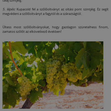
talaj szintjéig.
5. lépés:
Kupacold fel a szőlőoltványt az oltási pont szintjéig. Ez segít
megvédeni a szőlőoltványt a fagytól és a szárazságtól.
Ültess most szőlőoltványokat, hogy gazdagon szüretelhess finom,
zamatos szőlőt az elkövetkező években!