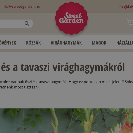
0
info@sweetgarden.hu
» BEJELE
OK
ÖVÉNYEK
RÓZSÁK
VIRÁGHAGYMÁK
MAGOK
HÁZIÁLLA
 és a tavaszi virághagymákról
lni: vannak őszi és tavaszi hagymák. Hogy ez pontosan mit is jelent? Soksz
retnénk most tisztázni.