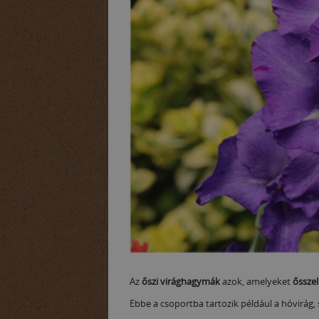
Az
őszi virághagymák
azok, amelyeket
ősszel
Ebbe a csoportba tartozik például a hóvirág, sá