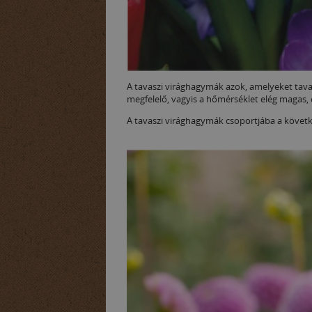
A tavaszi virághagymák azok, amelyeket tavas
megfelelő, vagyis a hőmérséklet elég magas,
A tavaszi virághagymák csoportjába a következ