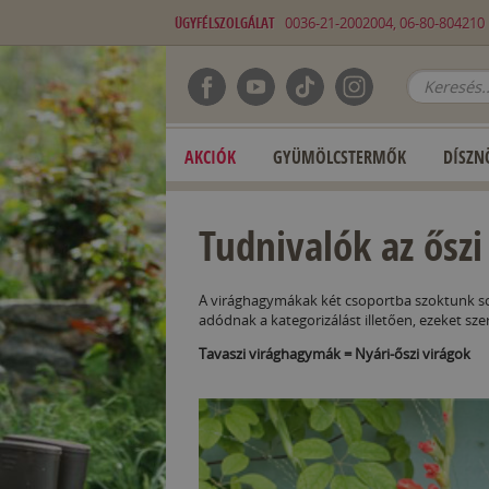
ÜGYFÉLSZOLGÁLAT
0036-21-2002004, 06-80-80421
AKCIÓK
GYÜMÖLCSTERMŐK
DÍSZN
Tudnivalók az őszi
A virághagymákak két csoportba szoktunk soro
adódnak a kategorizálást illetően, ezeket sze
Tavaszi virághagymák = Nyári-őszi virágok