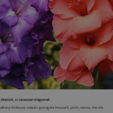
 ültetünk
, és
tavasszal virágoznak
.
frány (krókusz), tulipán, gyöngyike (muscari), jácint, nárcisz, írisz stb.