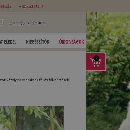
NTKEZÉS
» REGISZTRÁCIÓ
Jelenleg a kosár üres
T ELEDEL
KIEGÉSZÍTŐK
ÚJDONSÁGOK
0
or kételyek merülnek fel és félreértések