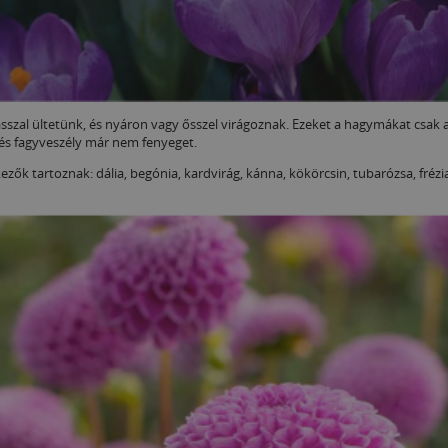
szal ültetünk, és nyáron vagy ősszel virágoznak. Ezeket a hagymákat csak a
 és fagyveszély már nem fenyeget.
ők tartoznak: dália, begónia, kardvirág, kánna, kökörcsin, tubarózsa, frézi