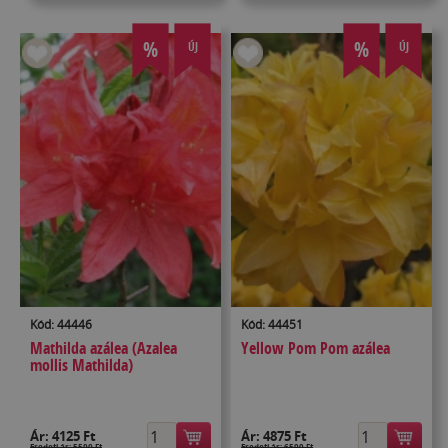
%
%
ÚJ
ÚJ
Kód: 44446
Kód: 44451
Mathilda azálea (Azalea
Yellow Pom Pom azálea
mollis Mathilda)
Ár:
4125 Ft
Ár:
4875 Ft
Eredeti ár: 5500 Ft
Eredeti ár: 6500 Ft