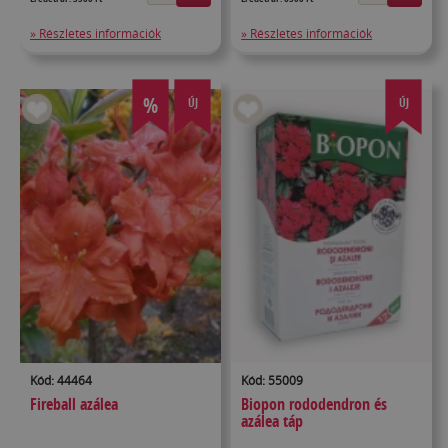
» Részletes információk
» Részletes információk
%
ÚJ
ÚJ
Kód: 44464
Kód: 55009
Fireball azálea
Biopon rododendron és
azálea táp