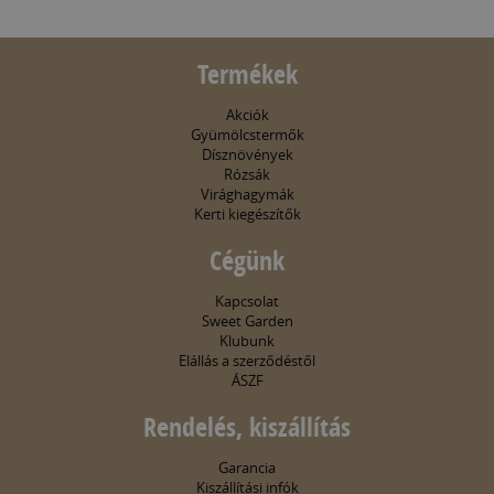
Termékek
Akciók
Gyümölcstermők
Dísznövények
Rózsák
Virághagymák
Kerti kiegészítők
Cégünk
Kapcsolat
Sweet Garden
Klubunk
Elállás a szerződéstől
ÁSZF
Rendelés, kiszállítás
Garancia
Kiszállítási infók