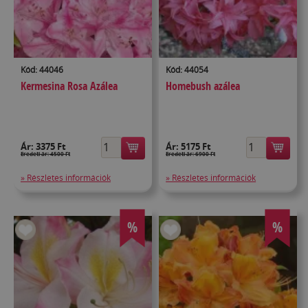
Kód: 44046
Kód: 44054
Kermesina Rosa Azálea
Homebush azálea
Ár:
3375 Ft
Ár:
5175 Ft
Eredeti ár: 4500 Ft
Eredeti ár: 6900 Ft
» Részletes információk
» Részletes információk
%
%