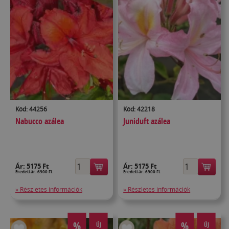
Kód: 44256
Kód: 42218
Nabucco azálea
Juniduft azálea
Ár:
5175 Ft
Ár:
5175 Ft
Eredeti ár: 6900 Ft
Eredeti ár: 6900 Ft
» Részletes információk
» Részletes információk
%
%
ÚJ
ÚJ