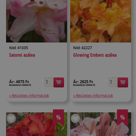
Kód: 41035
Kód: 42227
Satomi azálea
Glowing Embers azálea
Ár:
4875 Ft
Ár:
2625 Ft
Eredeti ár: 6500 Ft
Eredeti ár: 3500 Ft
» Részletes információk
» Részletes információk
%
%