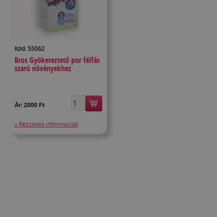
Kód: 55062
Bros Gyökereztető por félfás
szarú növényekhez
Ár:
2000 Ft
» Részletes információk