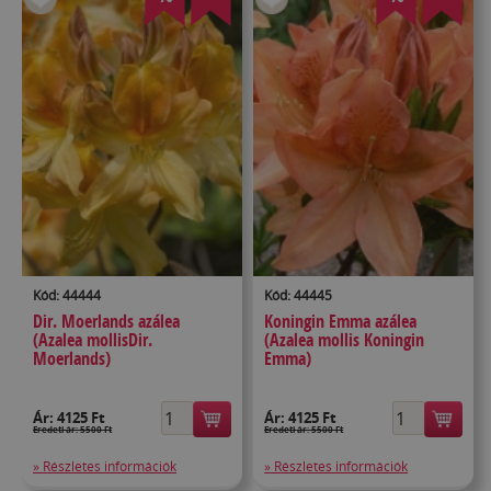
Kód: 44444
Kód: 44445
Dir. Moerlands azálea
Koningin Emma azálea
(Azalea mollisDir.
(Azalea mollis Koningin
Moerlands)
Emma)
Ár:
4125 Ft
Ár:
4125 Ft
Eredeti ár: 5500 Ft
Eredeti ár: 5500 Ft
» Részletes információk
» Részletes információk