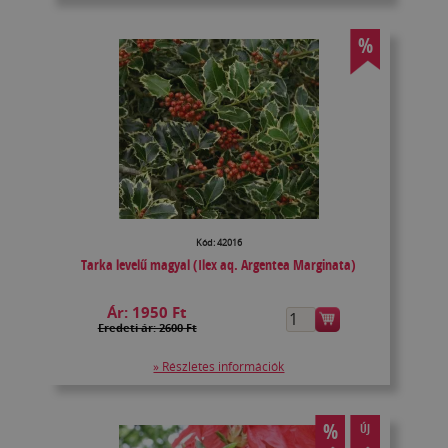
%
Kód: 42016
Tarka levelű magyal (Ilex aq. Argentea Marginata)
Ár:
1950 Ft
Eredeti ár: 2600 Ft
» Részletes információk
%
ÚJ