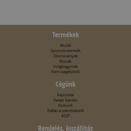
Termékek
Akciók
Gyümölcstermők
Dísznövények
Rózsák
Virághagymák
Kerti kiegészítők
Cégünk
Kapcsolat
Sweet Garden
Klubunk
Elállás a szerződéstől
ÁSZF
Rendelés, kiszállítás