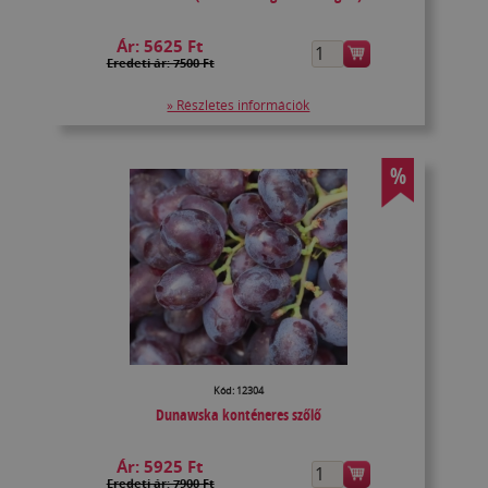
Ár:
5625 Ft
Eredeti ár: 7500 Ft
» Részletes információk
%
Kód: 12304
Dunawska konténeres szőlő
Ár:
5925 Ft
Eredeti ár: 7900 Ft