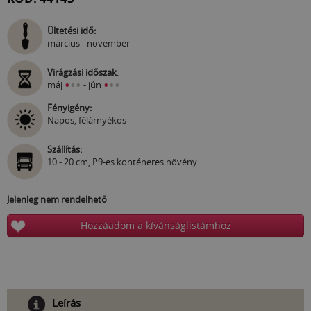
Ültetési idő:
március - november
Virágzási időszak
:
•
•
•
•
•
•
máj
- jún
Fényigény:
Napos, félárnyékos
Szállítás:
10 - 20 cm, P9-es konténeres növény
Jelenleg nem rendelhető
Hozzáadom a kívánságlistámhoz
Leírás