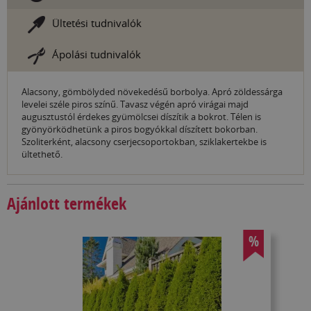
Ültetési tudnivalók
Ápolási tudnivalók
Alacsony, gömbölyded növekedésű borbolya. Apró zöldessárga
levelei széle piros színű. Tavasz végén apró virágai majd
augusztustól érdekes gyümölcsei díszítik a bokrot. Télen is
gyönyörködhetünk a piros bogyókkal díszített bokorban.
Szoliterként, alacsony cserjecsoportokban, sziklakertekbe is
ültethető.
Ajánlott termékek
%