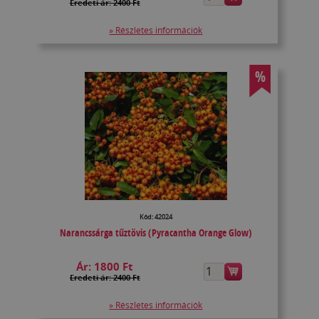
Eredeti ár: 2400 Ft
» Részletes információk
%
Kód: 42024
Narancssárga tűztövis (Pyracantha Orange Glow)
Ár:
1800 Ft
Eredeti ár: 2400 Ft
» Részletes információk