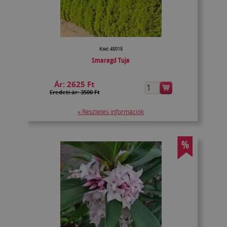
Kód: 45015
Smaragd Tuja
Ár:
2625 Ft
Eredeti ár: 3500 Ft
» Részletes információk
%