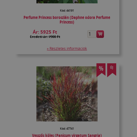
Kód: 44191
Perfume Princess boroszlán (Daphne odora Perfume
Princess)
Ár:
5925 Ft
Eredeti ár: 7900 Ft
» Részletes információk
%
ÚJ
Kód: 47741
Vesszős köles (Panicum virgatum Sangria)