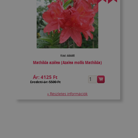
Kód: 44446
Mathilda azálea (Azalea mollis Mathilda)
Ár:
4125 Ft
Eredeti ár: 5500 Ft
» Részletes információk