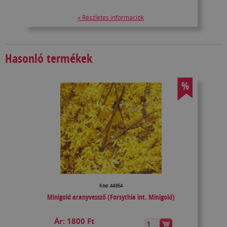
» Részletes információk
Hasonló termékek
%
Kód: 44354
Minigold aranyvessző (Forsythia int. Minigold)
Ár:
1800 Ft