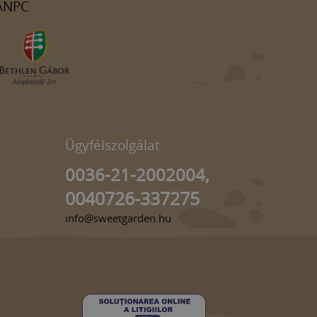
ANPC
Ügyfélszolgálat
0036-21-2002004,
0040726-337275
info@sweetgarden.hu