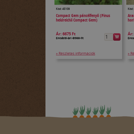
Kód: 45109
Kód:
Compact Gem páncélfenyő (Pinus
Ara
heldreichii Compact Gem)
hor
Ár:
6675 Ft
Ár
Eredeti ár: 8900 Ft
Ered
» Részletes információk
» R