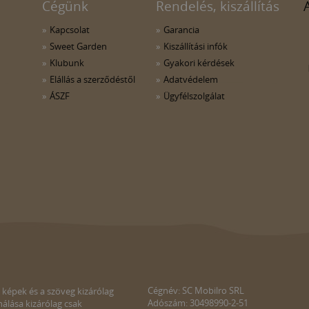
Cégünk
Rendelés, kiszállítás
Kapcsolat
Garancia
Sweet Garden
Kiszállítási infók
Klubunk
Gyakori kérdések
Elállás a szerződéstől
Adatvédelem
ÁSZF
Ügyfélszolgálat
Cégnév: SC Mobilro SRL
 képek és a szöveg kizárólag
Adószám: 30498990-2-51
álása kizárólag csak