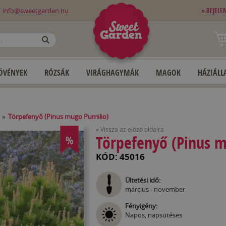
0
info@sweetgarden.hu
» BEJELE
OK
ÖVÉNYEK
RÓZSÁK
VIRÁGHAGYMÁK
MAGOK
HÁZIÁLLA
»
Törpefenyő (Pinus mugo Pumilio)
« Vissza az előző oldalra
Törpefenyő (Pinus m
%
KÓD: 45016
Ültetési idő:
március - november
Fényigény:
Napos, napsütéses