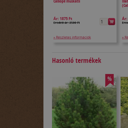
Calliope muskátli
Illa
(Ca
Ár:
1875 Ft
Ár
Eredeti ár: 2500 Ft
Ered
» Részletes információk
» R
Hasonló termékek
%