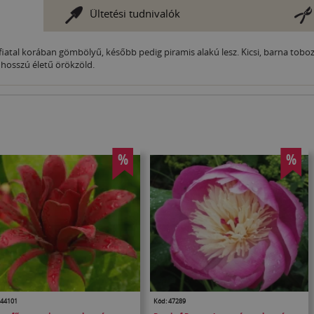
Ültetési tudnivalók
iatal korában gömbölyű, később pedig piramis alakú lesz. Kicsi, barna toboz
 hosszú életű örökzöld.
%
%
 44101
Kód: 47289