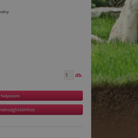
övény
db.
 helyezem
ívánságlistámhoz