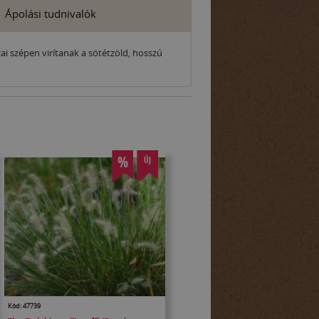
Ápolási tudnivalók
ai szépen virítanak a sötétzöld, hosszú
%
ÚJ
Kód: 47739