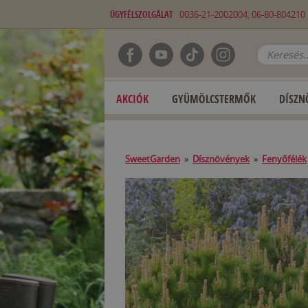
ÜGYFÉLSZOLGÁLAT
0036-21-2002004, 06-80-80421
AKCIÓK
GYÜMÖLCSTERMŐK
DÍSZN
SweetGarden
»
Dísznövények
»
Fenyőfélék