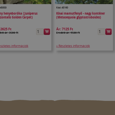
 45003
Kód: 45160
ny henyeboróka (Juniperus
Kínai mamutfenyő - nagy konténer
izontalis Golden Carpet)
(Metasequoia glyptostroboides)
:
2625 Ft
Ár:
7125 Ft
eti ár: 3500 Ft
Eredeti ár: 9500 Ft
észletes információk
» Részletes információk