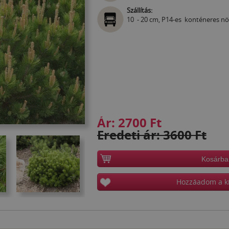
Szállítás:
10 - 20 cm, P14-es konténeres n
Ár:
2700 Ft
Eredeti ár: 3600 Ft
Kosárba
Hozzáadom a k