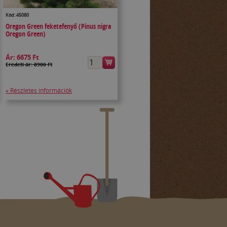
Kód: 45080
Oregon Green feketefenyő (Pinus nigra
Oregon Green)
Ár:
6675 Ft
Eredeti ár: 8900 Ft
» Részletes információk