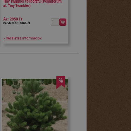
Tiny Twinkler tollborzfű (Pennisetum
al. Tiny Twinkler)
Ár:
2850 Ft
Eredeti ár: 3800 Ft
» Részletes információk
%