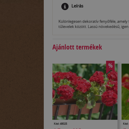
Leírás
Különlegesen dekoratív fenyőféle, amely f
tűlevelek között. Lassú növekedésű, igen
Ajánlott termékek
%
Kód: 48025
Kód: