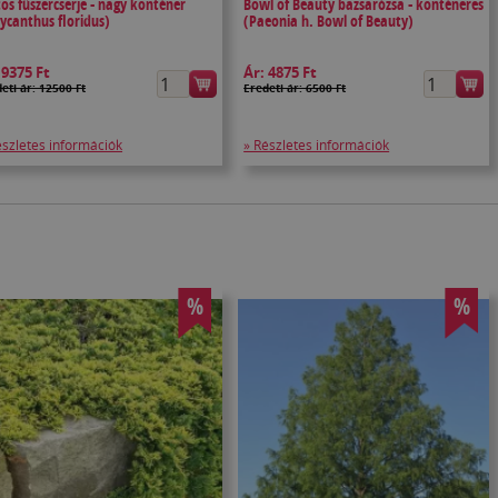
tos fűszercserje - nagy konténer
Bowl of Beauty bazsarózsa - konténeres
lycanthus floridus)
(Paeonia h. Bowl of Beauty)
:
9375 Ft
Ár:
4875 Ft
eti ár: 12500 Ft
Eredeti ár: 6500 Ft
észletes információk
» Részletes információk
%
%