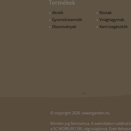
Termékek
Akciók
Rózsák
Gyümölcstermők
Virághagymák
Dísznövények
Kerti kiegészítők
© copyright 2026. sweetgarden.hu
Minden jog fenntartva. A weboldalon található
a SC MOBILRO SRL cég tulajdona. Ezek felhaszn