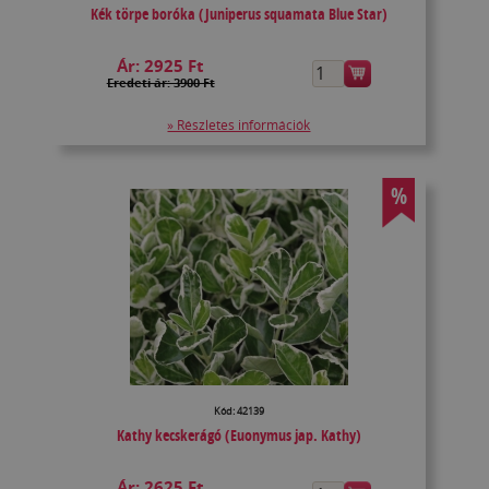
Kék törpe boróka (Juniperus squamata Blue Star)
Ár:
2925 Ft
Eredeti ár: 3900 Ft
» Részletes információk
%
Kód: 42139
Kathy kecskerágó (Euonymus jap. Kathy)
Ár:
2625 Ft