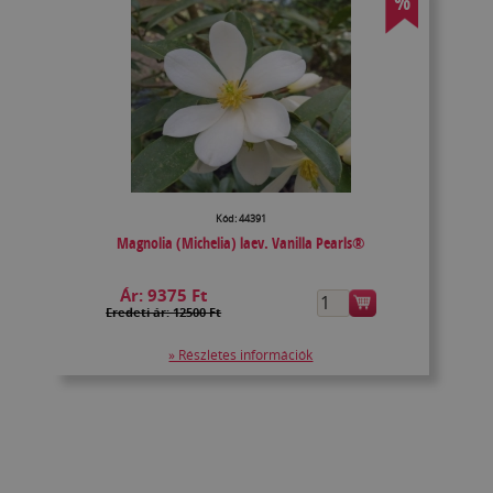
%
Kód: 44391
Magnolia (Michelia) laev. Vanilla Pearls®
Ár:
9375 Ft
Eredeti ár: 12500 Ft
» Részletes információk