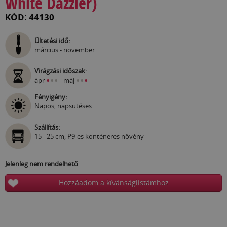
White Dazzler)
KÓD: 44130
Ültetési idő:
március - november
Virágzási időszak
:
•
•
•
•
•
•
ápr
- máj
Fényigény:
Napos, napsütéses
Szállítás:
15 - 25 cm, P9-es konténeres növény
Jelenleg nem rendelhető
Hozzáadom a kívánságlistámhoz