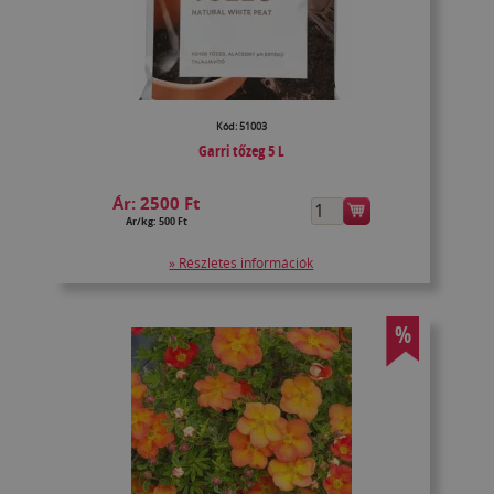
Kód: 51003
Garri tőzeg 5 L
Ár:
2500 Ft
Ár/kg: 500 Ft
» Részletes információk
%