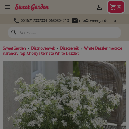
shopping_cart


(
0
)


0036212002004,
0680804210
info@sweetgarden.hu
search
SweetGarden
»
Dísznövények
»
Díszcserjék
»
White Dazzler mexikói
narancsvirág (Choisya ternata White Dazzler)