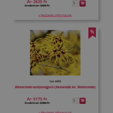
Ár:
2625 Ft
Eredeti ár: 3500 Ft
» Részletes információk
%
Kód: 44053
Westerstede varázsmogyoró (Hamamelis int. Westerstede)
Ár:
5175 Ft
Eredeti ár: 6900 Ft
» Részletes információk