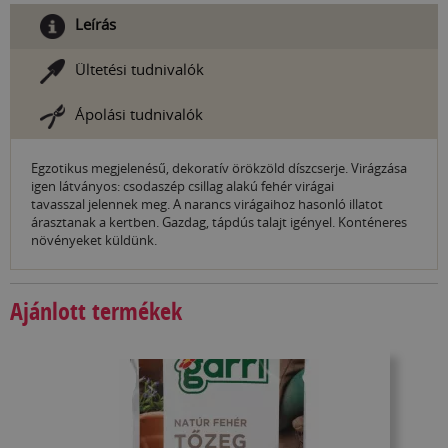
Leírás
Ültetési tudnivalók
Ápolási tudnivalók
Egzotikus megjelenésű, dekoratív örökzöld díszcserje. Virágzása
igen látványos: csodaszép csillag alakú fehér virágai
tavasszal jelennek meg. A narancs virágaihoz hasonló illatot
árasztanak a kertben. Gazdag, tápdús talajt igényel. Konténeres
növényeket küldünk.
Ajánlott termékek