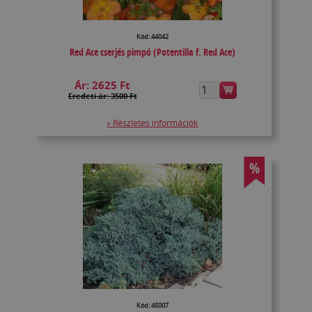
Kód: 44042
Red Ace cserjés pimpó (Potentilla f. Red Ace)
Ár:
2625 Ft
Eredeti ár: 3500 Ft
» Részletes információk
%
Kód: 45007