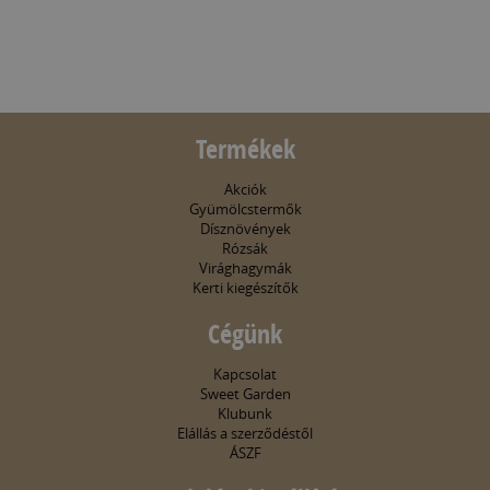
Termékek
Akciók
Gyümölcstermők
Dísznövények
Rózsák
Virághagymák
Kerti kiegészítők
Cégünk
Kapcsolat
Sweet Garden
Klubunk
Elállás a szerződéstől
ÁSZF