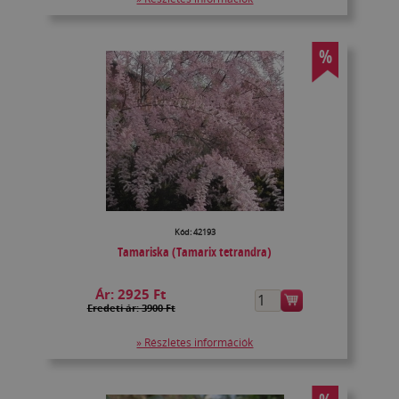
%
Kód: 42193
Tamariska (Tamarix tetrandra)
Ár:
2925 Ft
Eredeti ár: 3900 Ft
» Részletes információk