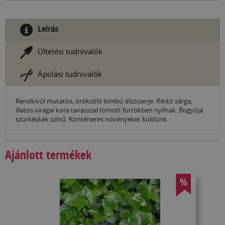
Leírás
Ültetési tudnivalók
Ápolási tudnivalók
Rendkívűl mutatós, örökzöld lombú díszcserje. Rikító sárga,
illatos virágai kora tavasszal tömött fürtökben nyílnak. Bogyója
szürkéskék színű. Konténeres növényeket küldünk.
Ajánlott termékek
%