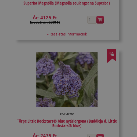
Superba Magnólia (Magnolia soulangeana Superba)
Ár:
4125 Ft
Eredeti ár: 5500 Ft
» Részletes információk
%
Kód: 42206
Törpe Little Rockstars® blue nyáriorgona (Buddleja d. Little
Rockstars® blue)
Ár:
2475 Ft