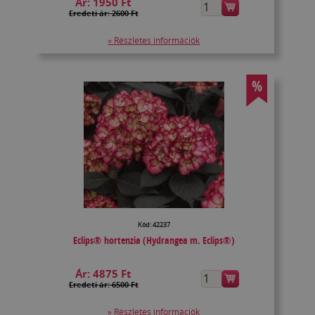
Ár:
1950 Ft
Eredeti ár: 2600 Ft
» Részletes információk
%
Kód: 42237
Eclips® hortenzia (Hydrangea m. Eclips®)
Ár:
4875 Ft
Eredeti ár: 6500 Ft
» Részletes információk