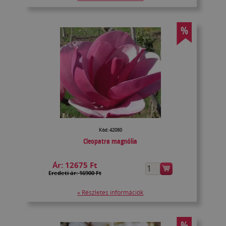
%
Kód: 42080
Cleopatra magnólia
Ár:
12675 Ft
Eredeti ár: 16900 Ft
» Részletes információk
%