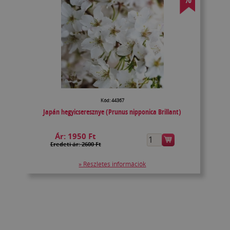
Kód: 44367
Japán hegyicseresznye (Prunus nipponica Brillant)
Ár:
1950 Ft
Eredeti ár: 2600 Ft
» Részletes információk