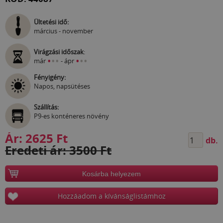
Ültetési idő:
március - november
Virágzási időszak
:
•
•
•
•
•
•
már
- ápr
Fényigény:
Napos, napsütéses
Szállítás:
P9-es konténeres növény
Ár:
2625 Ft
db.
Eredeti ár: 3500 Ft
Kosárba helyezem
Hozzáadom a kívánságlistámhoz