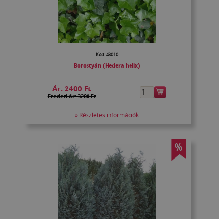
Kód: 43010
Borostyán (Hedera helix)
Ár:
2400 Ft
Eredeti ár: 3200 Ft
» Részletes információk
%