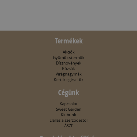
Termékek
Akciók
Gyümölcstermők
Dísznövények
Rózsák
Virághagymák
Kerti kiegészítők
Cégünk
Kapcsolat
Sweet Garden
Klubunk
Elállás a szerződéstől
ÁSZF