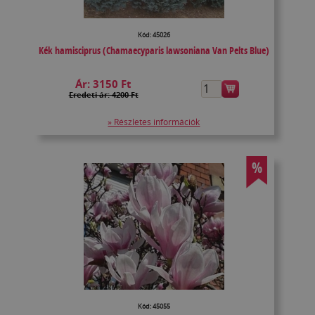
Kód: 45026
Kék hamisciprus (Chamaecyparis lawsoniana Van Pelts Blue)
Ár:
3150 Ft
Eredeti ár: 4200 Ft
» Részletes információk
%
Kód: 45055