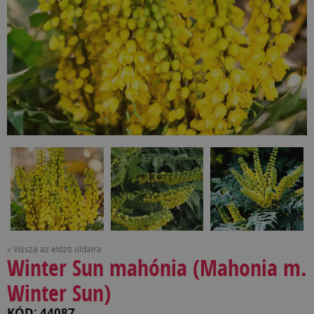
« Vissza az előző oldalra
Winter Sun mahónia (Mahonia m.
Winter Sun)
KÓD: 44087