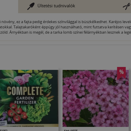
Ültetési tudnivalók
növény, ez a fajta pedig érdekes színvilággal is büszkélkedhet. Karéjos leve
tokkal. Talajtakaróként éppúgy jól használható, mint futtatva kerítésen vag
ökzöld. Árnyékban is megél, de a tarka lomb színei félárnyékban lesznek a le
%
 51052
Kód: 44025