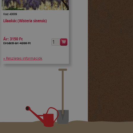
Kód: 43009
Lilaakác (Wisteria sinensis)
Ár:
3150 Ft
Eredeti ár: 4200 Ft
» Részletes információk