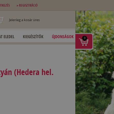
NTKEZÉS
» REGISZTRÁCIÓ
Jelenleg a kosár üres
T ELEDEL
KIEGÉSZÍTŐK
ÚJDONSÁGOK
0
tyán (Hedera hel.