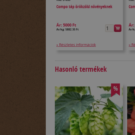
Compo táp örökzöld növényeknek
Com
Ár:
5000 Ft
Ár
Ár/kg: 5882.35 Ft
Ár/k
» Részletes információk
» R
Hasonló termékek
%