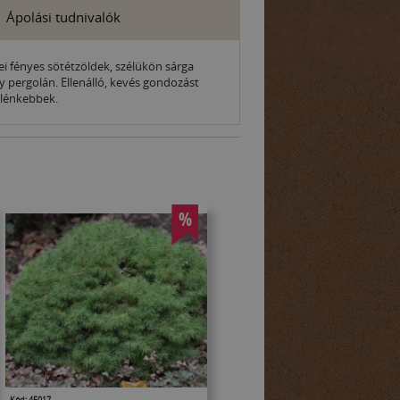
Ápolási tudnivalók
lei fényes sötétzöldek, szélükön sárga
y pergolán. Ellenálló, kevés gondozást
gélénkebbek.
%
Kód: 45017