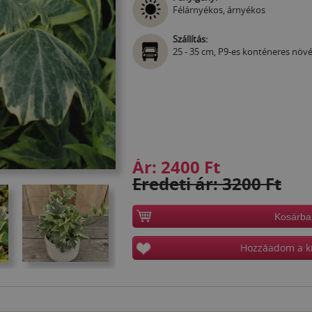
Félárnyékos, árnyékos
Szállítás:
25 - 35 cm, P9-es konténeres növ
Ár:
2400 Ft
Eredeti ár: 3200 Ft
Kosárba
Hozzáadom a k