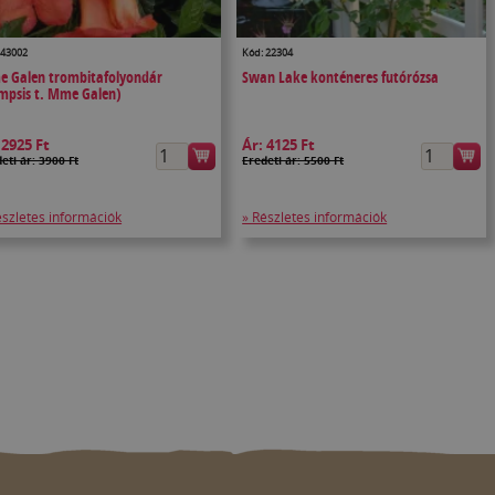
 43002
Kód: 22304
 Galen trombitafolyondár
Swan Lake konténeres futórózsa
mpsis t. Mme Galen)
:
2925 Ft
Ár:
4125 Ft
eti ár: 3900 Ft
Eredeti ár: 5500 Ft
észletes információk
» Részletes információk