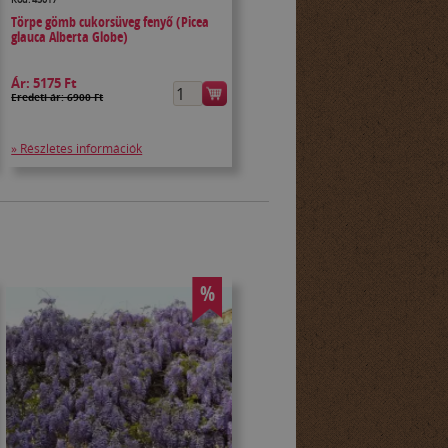
Törpe gömb cukorsüveg fenyő (Picea
glauca Alberta Globe)
Ár:
5175 Ft
Eredeti ár: 6900 Ft
» Részletes információk
%