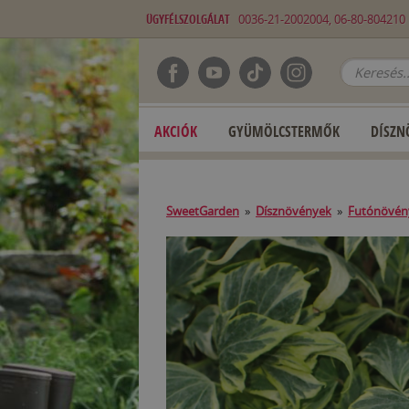
ÜGYFÉLSZOLGÁLAT
0036-21-2002004, 06-80-80421
AKCIÓK
GYÜMÖLCSTERMŐK
DÍSZN
SweetGarden
»
Dísznövények
»
Futónövén