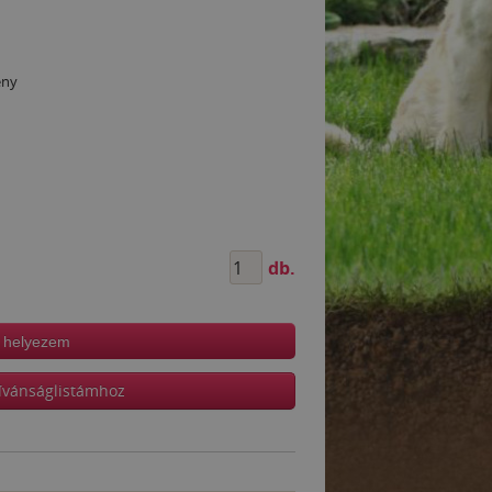
ény
db.
 helyezem
ívánságlistámhoz