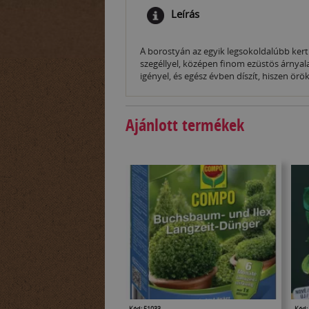
Leírás
A borostyán az egyik legsokoldalúbb kerti 
szegéllyel, középen finom ezüstös árnyala
igényel, és egész évben díszít, hiszen ör
Ajánlott termékek
Kód: 51033
Kód: