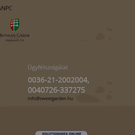
ANPC
Ügyfélszolgálat
0036-21-2002004,
0040726-337275
info@sweetgarden.hu