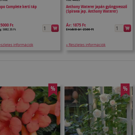
po Complete kerti táp
Anthony Waterer japán gyöngyvessző
(Spiraea jap. Anthony Waterer)
:
5000 Ft
Ár:
1875 Ft
Eredeti ár: 2500 Ft
g: 5882.35 Ft
észletes információk
» Részletes információk
%
%