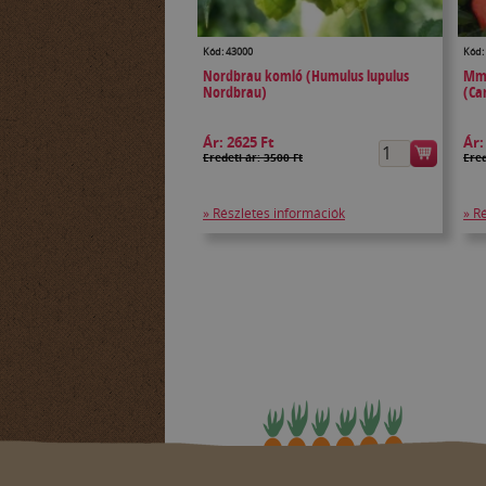
Kód: 43000
Kód:
Nordbrau komló (Humulus lupulus
Mme
Nordbrau)
(Ca
Ár:
2625 Ft
Ár
Eredeti ár: 3500 Ft
Ered
» Részletes információk
» R