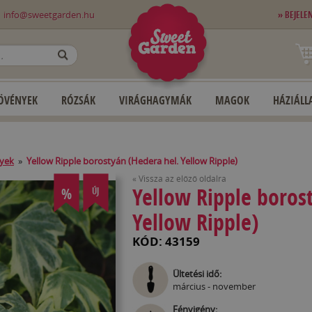
0
info@sweetgarden.hu
» BEJELE
OK
ÖVÉNYEK
RÓZSÁK
VIRÁGHAGYMÁK
MAGOK
HÁZIÁLLA
yek
»
Yellow Ripple borostyán (Hedera hel. Yellow Ripple)
« Vissza az előző oldalra
Yellow Ripple boros
%
ÚJ
Yellow Ripple)
KÓD: 43159
Ültetési idő:
március - november
Fényigény: