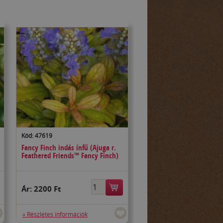
Kód: 47619
Fancy Finch indás ínfű (Ajuga r.
Feathered Friends™ Fancy Finch)
Ár:
2200 Ft
» Részletes információk