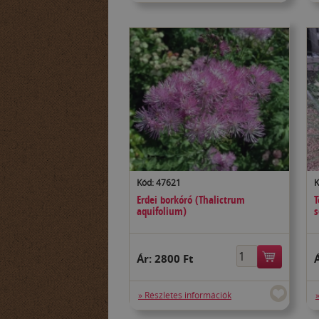
Kód: 47621
K
Erdei borkóró (Thalictrum
T
aquifolium)
s
Ár:
2800 Ft
» Részletes információk