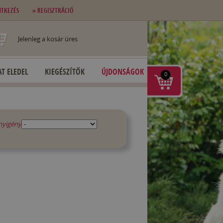
NTKEZÉS
» REGISZTRÁCIÓ
Jelenleg a kosár üres
T ELEDEL
KIEGÉSZÍTŐK
ÚJDONSÁGOK
0
nyigény