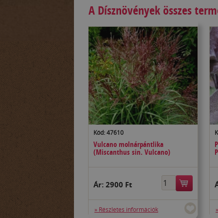
A Dísznövények összes ter
Kód: 47610
K
Vulcano molnárpántlika
P
(Miscanthus sin. Vulcano)
P
Ár:
2900 Ft
» Részletes információk