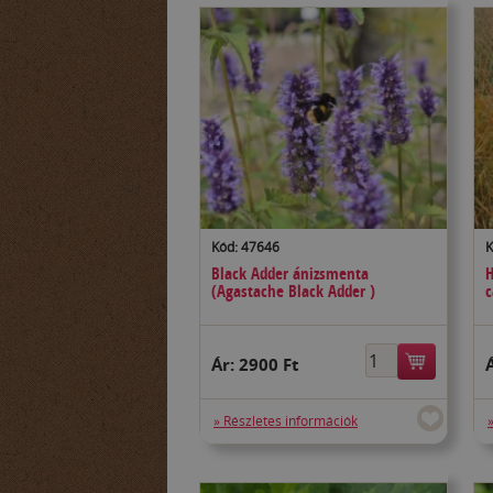
Kód: 47646
K
Black Adder ánizsmenta
H
(Agastache Black Adder )
c
Ár:
2900 Ft
» Részletes információk