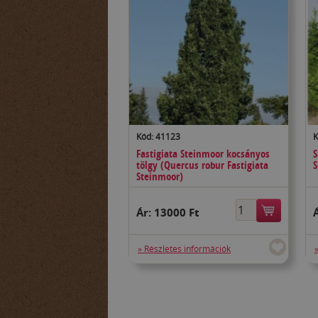
Kód: 41123
K
Fastigiata Steinmoor kocsányos
S
tölgy (Quercus robur Fastigiata
S
Steinmoor)
Ár:
13000 Ft
» Részletes információk