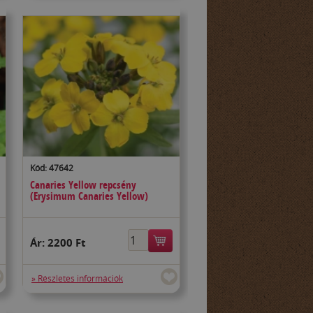
Kód: 47642
Canaries Yellow repcsény
(Erysimum Canaries Yellow)
Ár:
2200 Ft
» Részletes információk