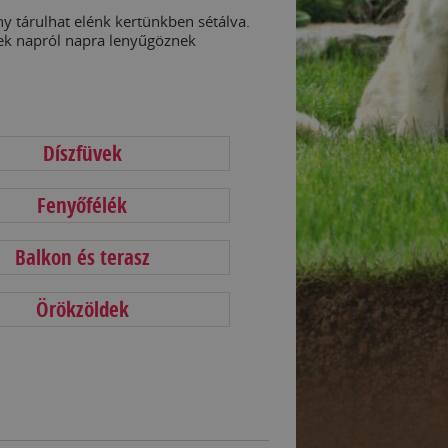
 tárulhat elénk kertünkben sétálva.
ek napról napra lenyűgöznek
Díszfüvek
Fenyőfélék
Balkon és terasz
Örökzöldek