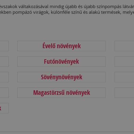
vszakok váltakozásával mindig újabb és újabb színpompás látvány
ekben pompázó virágok, különféle színű és alakú termések, mely
Évelő növények
Futónövények
Sövénynövények
Magastörzsű növények
k