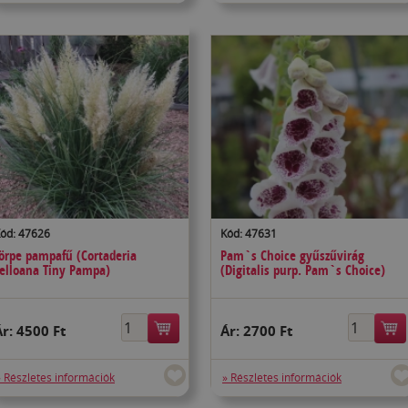
ód: 47626
Kód: 47631
örpe pampafű (Cortaderia
Pam`s Choice gyűszűvirág
elloana Tiny Pampa)
(Digitalis purp. Pam`s Choice)
Ár:
4500 Ft
Ár:
2700 Ft
» Részletes információk
» Részletes információk