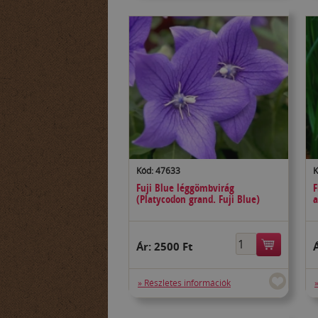
Kód: 47633
K
Fuji Blue léggömbvirág
F
(Platycodon grand. Fuji Blue)
a
Ár:
2500 Ft
» Részletes információk