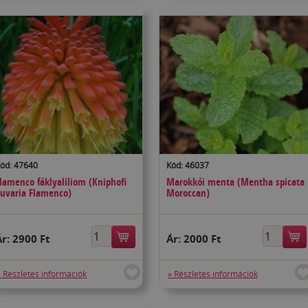
ód: 47640
Kód: 46037
lamenco fáklyaliliom (Kniphofi
Marokkói menta (Mentha spicata
uvaria Flamenco)
Moroccan)
Ár:
2900 Ft
Ár:
2000 Ft
» Részletes információk
» Részletes információk