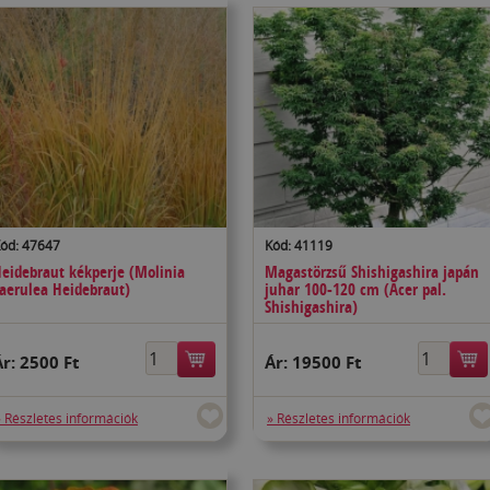
ód: 47647
Kód: 41119
eidebraut kékperje (Molinia
Magastörzsű Shishigashira japán
aerulea Heidebraut)
juhar 100-120 cm (Acer pal.
Shishigashira)
Ár:
2500 Ft
Ár:
19500 Ft
» Részletes információk
» Részletes információk