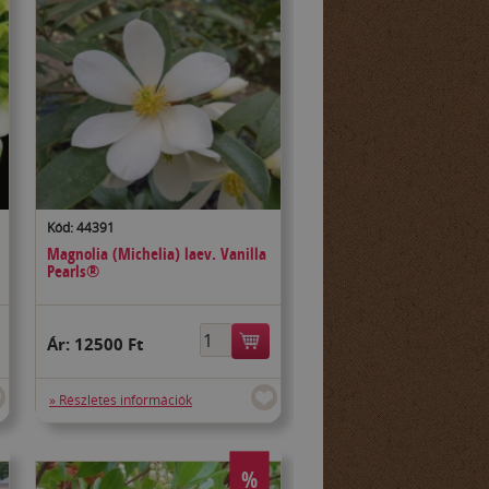
Kód: 44391
Magnolia (Michelia) laev. Vanilla
Pearls®
Ár:
12500 Ft
» Részletes információk
%