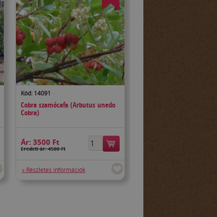
Kód: 14091
Cobra szamócafa (Arbutus unedo
Cobra)
Ár:
3500 Ft
Eredeti ár: 4500 Ft
» Részletes információk