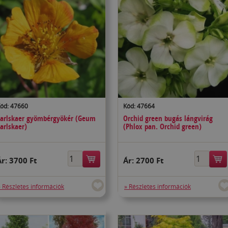
ód: 47660
Kód: 47664
arlskaer gyömbérgyökér (Geum
Orchid green bugás lángvirág
arlskaer)
(Phlox pan. Orchid green)
Ár:
3700 Ft
Ár:
2700 Ft
» Részletes információk
» Részletes információk