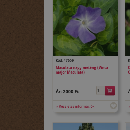
Kód: 47659
K
Maculata nagy meténg (Vinca
C
major Maculata)
C
Ár:
2000 Ft
» Részletes információk