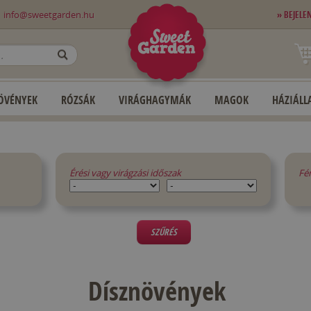
0
info@sweetgarden.hu
» BEJELE
OK
ÖVÉNYEK
RÓZSÁK
VIRÁGHAGYMÁK
MAGOK
HÁZIÁLLA
Érési vagy virágzási időszak
Fé
SZŰRÉS
Dísznövények