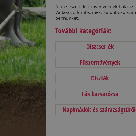
A meseszép dísznövényeknek hála az é
Váltakozó lombszínek, különböző szín
bennünket.
További kategóriák:
Díszcserjék
Fűszernövények
Díszfák
Fás bazsarózsa
Napimádók és szárazságtűrő