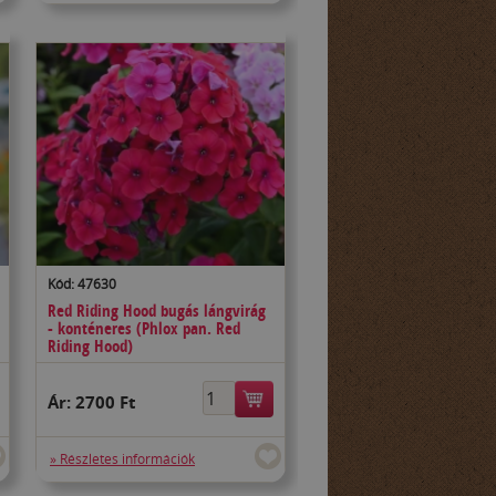
Kód: 47630
Red Riding Hood bugás lángvirág
- konténeres (Phlox pan. Red
Riding Hood)
Ár:
2700 Ft
» Részletes információk