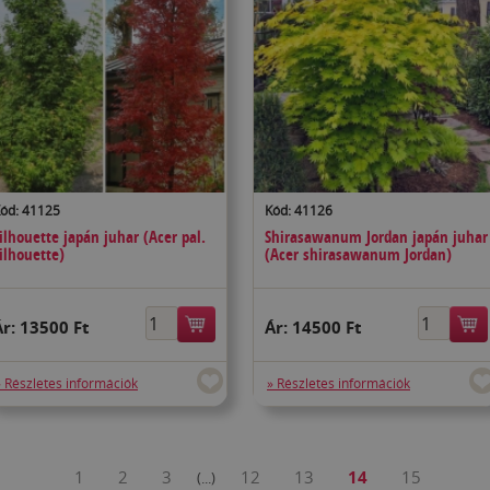
ód: 41125
Kód: 41126
ilhouette japán juhar (Acer pal.
Shirasawanum Jordan japán juhar
ilhouette)
(Acer shirasawanum Jordan)
Ár:
13500 Ft
Ár:
14500 Ft
» Részletes információk
» Részletes információk
1
2
3
12
13
14
15
(...)