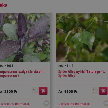
méke
ód: 46035
Kód: 41117
urpurascens zsálya (Salvia off.
Spider Alley nyírfa (Betula pend.
urpurascens)
Spider Alley)
Ár:
2500 Ft
Ár:
9500 Ft
» Részletes információk
» Részletes információk