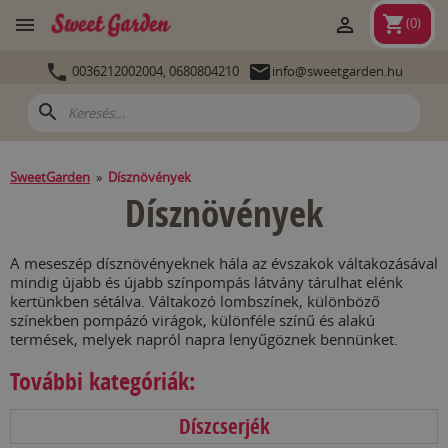
shopping_cart


(
0
)


0036212002004,
0680804210
info@sweetgarden.hu
search
SweetGarden
»
Dísznövények
Dísznövények
A meseszép dísznövényeknek hála az évszakok váltakozásával
mindig újabb és újabb színpompás látvány tárulhat elénk
kertünkben sétálva. Váltakozó lombszínek, különböző
színekben pompázó virágok, különféle színű és alakú
termések, melyek napról napra lenyűgöznek bennünket.
További kategóriák:
Díszcserjék