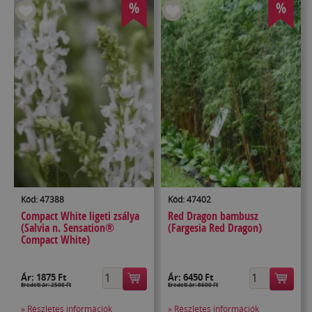
%
%
Kód: 47388
Kód: 47402
Compact White ligeti zsálya
Red Dragon bambusz
(Salvia n. Sensation®
(Fargesia Red Dragon)
Compact White)
Ár:
1875 Ft
Ár:
6450 Ft
Eredeti ár: 2500 Ft
Eredeti ár: 8600 Ft
» Részletes információk
» Részletes információk