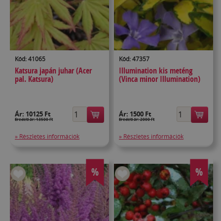
Kód: 41065
Kód: 47357
Katsura japán juhar (Acer
Illumination kis meténg
pal. Katsura)
(Vinca minor Illumination)
Ár:
10125 Ft
Ár:
1500 Ft
Eredeti ár: 13500 Ft
Eredeti ár: 2000 Ft
» Részletes információk
» Részletes információk
%
%