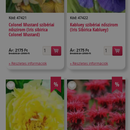
Kód: 47421
Kód: 47422
Colonel Mustard szibériai
Kabluey szibériai nőszirom
nőszirom (Iris sibirica
(Iris Sibirica Kabluey)
Colonel Mustard)
Ár:
2175 Ft
Ár:
2175 Ft
Eredeti ár: 2900 Ft
Eredeti ár: 2900 Ft
» Részletes információk
» Részletes információk
%
%