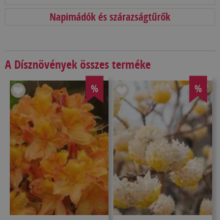
Napimádók és szárazságtűrők
A Dísznövények összes terméke
%
%