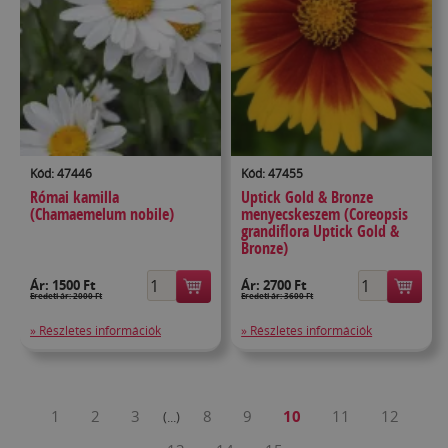
Kód: 47446
Kód: 47455
Római kamilla
Uptick Gold & Bronze
(Chamaemelum nobile)
menyecskeszem (Coreopsis
grandiflora Uptick Gold &
Bronze)
Ár:
1500 Ft
Ár:
2700 Ft
Eredeti ár: 2000 Ft
Eredeti ár: 3600 Ft
» Részletes információk
» Részletes információk
1
2
3
8
9
10
11
12
(...)