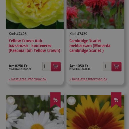
Kód: 47426
Kód: 47439
Yellow Crown itoh
Cambridge Scarlet
bazsarózsa - konténeres
méhbalzsam (Monarda
(Paeonia itoh Yellow Crown)
Cambridge Scarlet )
Ár:
8250 Ft
Ár:
1950 Ft
Eredeti ár: 11000 Ft
Eredeti ár: 2600 Ft
» Részletes információk
» Részletes információk
%
%