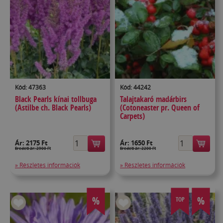
Kód: 47363
Kód: 44242
Black Pearls kínai tollbuga
Talajtakaró madárbirs
(Astilbe ch. Black Pearls)
(Cotoneaster pr. Queen of
Carpets)
Ár:
2175 Ft
Ár:
1650 Ft
Eredeti ár: 2900 Ft
Eredeti ár: 2200 Ft
» Részletes információk
» Részletes információk
%
%
TOP