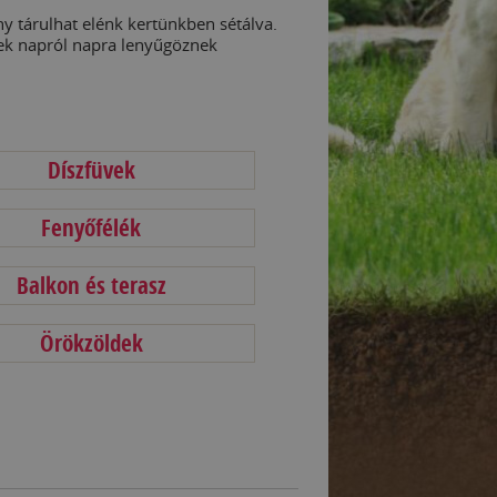
 tárulhat elénk kertünkben sétálva.
ek napról napra lenyűgöznek
Díszfüvek
Fenyőfélék
Balkon és terasz
Örökzöldek