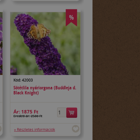
%
Kód: 42003
Sötétlila nyáriorgona (Buddleja d.
Black Knight)
Ár:
1875 Ft
Eredeti ár: 2500 Ft
» Részletes információk