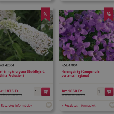
%
%
ód: 42004
Kód: 47004
ehér nyáriorgona (Buddleja d.
Harangvirág (Campanula
hite Profusion)
portenschlagiana)
Ár:
1875 Ft
Ár:
1650 Ft
redeti ár: 2500 Ft
Eredeti ár: 2200 Ft
» Részletes információk
» Részletes információk