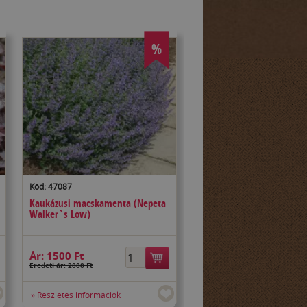
%
Kód: 47087
Kaukázusi macskamenta (Nepeta
Walker`s Low)
Ár:
1500 Ft
Eredeti ár: 2000 Ft
» Részletes információk