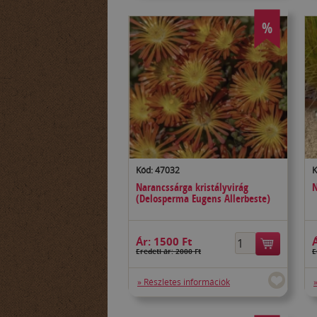
%
Kód: 47032
K
Narancssárga kristályvirág
N
(Delosperma Eugens Allerbeste)
Ár:
1500 Ft
Eredeti ár: 2000 Ft
E
» Részletes információk