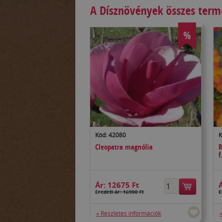
A Dísznövények összes ter
%
Kód: 42080
K
Cleopatra magnólia
R
f
Ár:
12675 Ft
Eredeti ár: 16900 Ft
E
» Részletes információk