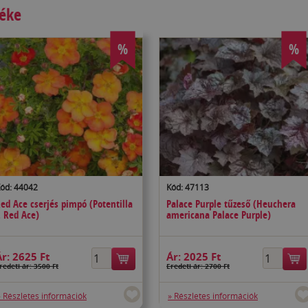
méke
%
%
ód: 44042
Kód: 47113
ed Ace cserjés pimpó (Potentilla
Palace Purple tűzeső (Heuchera
. Red Ace)
americana Palace Purple)
Ár:
2625 Ft
Ár:
2025 Ft
redeti ár: 3500 Ft
Eredeti ár: 2700 Ft
» Részletes információk
» Részletes információk