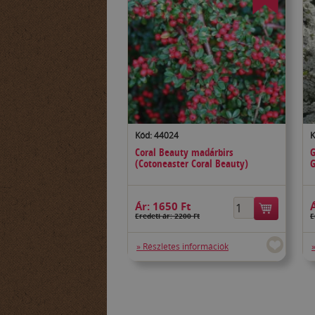
Kód: 44024
K
Coral Beauty madárbirs
G
(Cotoneaster Coral Beauty)
G
Ár:
1650 Ft
Eredeti ár: 2200 Ft
E
» Részletes információk