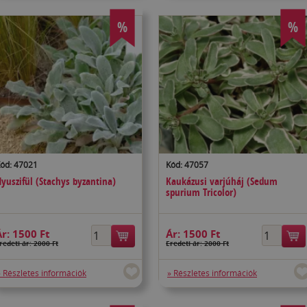
%
%
ód: 47021
Kód: 47057
yuszifül (Stachys byzantina)
Kaukázusi varjúháj (Sedum
spurium Tricolor)
Ár:
1500 Ft
Ár:
1500 Ft
redeti ár: 2000 Ft
Eredeti ár: 2000 Ft
» Részletes információk
» Részletes információk