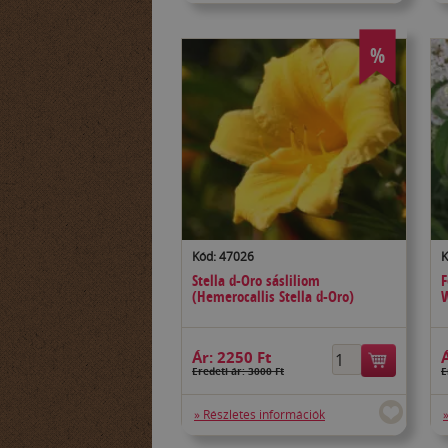
%
Kód: 47026
K
Stella d-Oro sásliliom
F
(Hemerocallis Stella d-Oro)
W
Ár:
2250 Ft
Eredeti ár: 3000 Ft
E
» Részletes információk