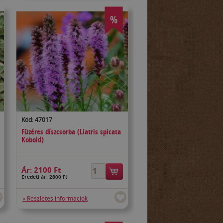
%
Kód: 47017
Füzéres díszcsorba (Liatris spicata
Kobold)
Ár:
2100 Ft
Eredeti ár: 2800 Ft
» Részletes információk