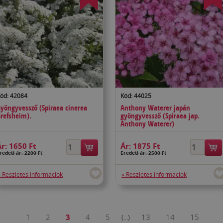
ód: 42084
Kód: 44025
yöngyvessző (Spiraea cinerea
Anthony Waterer japán
refsheim).
gyöngyvessző (Spiraea jap.
Anthony Waterer)
Ár:
1650 Ft
Ár:
1875 Ft
redeti ár: 2200 Ft
Eredeti ár: 2500 Ft
» Részletes információk
» Részletes információk
1
2
3
4
5
13
14
15
(...)