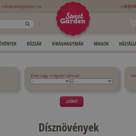
0
info@sweetgarden.hu
» BEJELE
OK
ÖVÉNYEK
RÓZSÁK
VIRÁGHAGYMÁK
MAGOK
HÁZIÁLLA
Érési vagy virágzási időszak
Fé
SZŰRÉS
Dísznövények