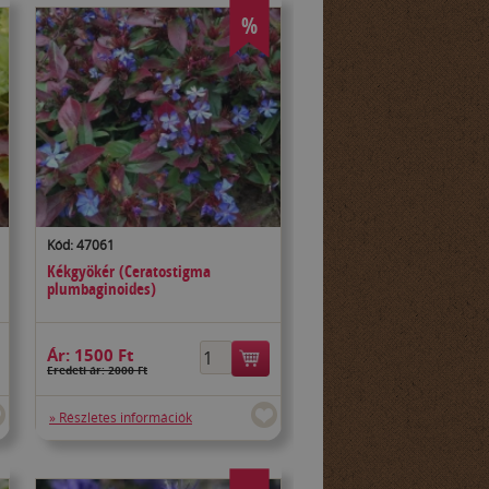
%
Kód: 47061
Kékgyökér (Ceratostigma
plumbaginoides)
Ár:
1500 Ft
Eredeti ár: 2000 Ft
» Részletes információk