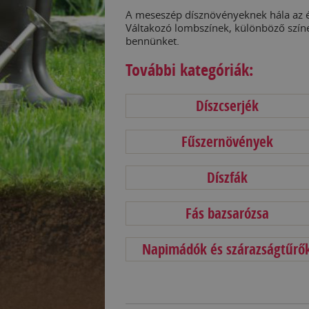
A meseszép dísznövényeknek hála az é
Váltakozó lombszínek, különböző szín
bennünket.
További kategóriák:
Díszcserjék
Fűszernövények
Díszfák
Fás bazsarózsa
Napimádók és szárazságtűrő