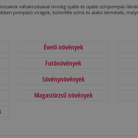
vszakok váltakozásával mindig újabb és újabb színpompás látvány
ekben pompázó virágok, különféle színű és alakú termések, mely
Évelő növények
Futónövények
Sövénynövények
Magastörzsű növények
k