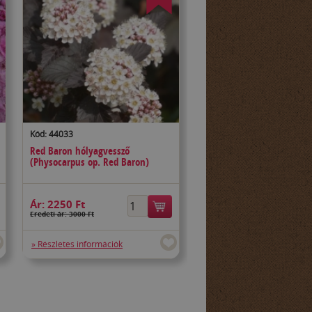
Kód: 44033
Red Baron hólyagvessző
(Physocarpus op. Red Baron)
Ár:
2250 Ft
Eredeti ár: 3000 Ft
» Részletes információk