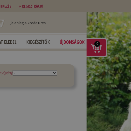
NTKEZÉS
» REGISZTRÁCIÓ
Jelenleg a kosár üres
T ELEDEL
KIEGÉSZÍTŐK
ÚJDONSÁGOK
0
nyigény