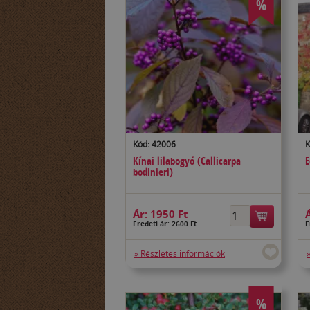
%
Kód: 42006
K
Kínai lilabogyó (Callicarpa
E
bodinieri)
Ár:
1950 Ft
Eredeti ár: 2600 Ft
E
» Részletes információk
%