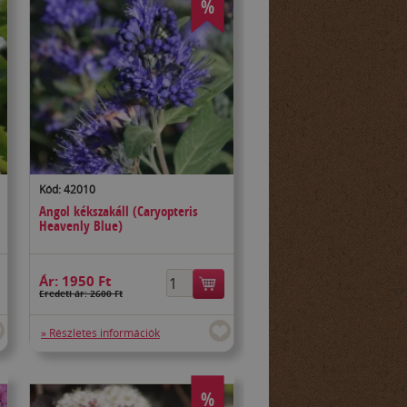
%
Kód: 42010
Angol kékszakáll (Caryopteris
Heavenly Blue)
Ár:
1950 Ft
Eredeti ár: 2600 Ft
» Részletes információk
%