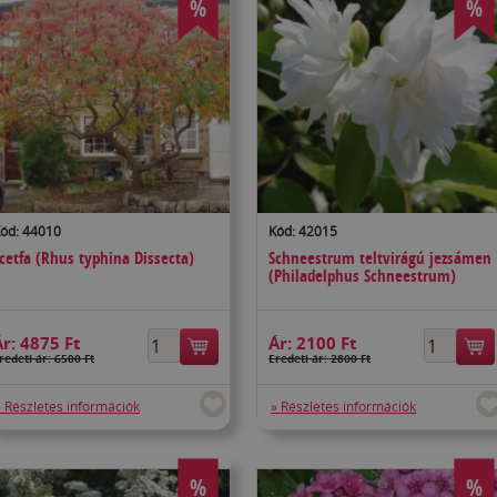
%
%
ód: 44010
Kód: 42015
cetfa (Rhus typhina Dissecta)
Schneestrum teltvirágú jezsámen
(Philadelphus Schneestrum)
Ár:
4875 Ft
Ár:
2100 Ft
redeti ár: 6500 Ft
Eredeti ár: 2800 Ft
» Részletes információk
» Részletes információk
%
%