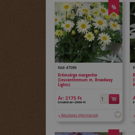
%
Kód: 47096
K
Krémsárga margaréta
R
(Leucanthemum m. Broadway
(
Lights)
Ár:
2175 Ft
Eredeti ár: 2900 Ft
E
» Részletes információk