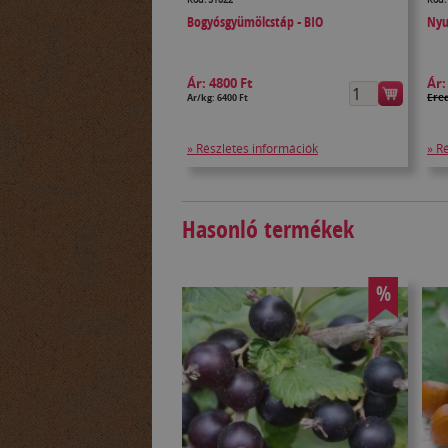
Bogyósgyümölcstáp - BIO
Nyu
Ár:
4800 Ft
Ár
Ered
Ár/kg: 6400 Ft
» Részletes információk
» R
Hasonló termékek
%