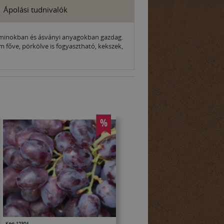
Ápolási tudnivalók
taminokban és ásványi anyagokban gazdag.
főve, pörkölve is fogyasztható, kekszek,
%
Kód: 12304