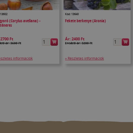
 13602
Kód: 13640
yoró (Corylus avellana) -
Fekete berkenye (Aronia)
téneres
:
2700 Ft
Ár:
2400 Ft
eti ár: 3600 Ft
Eredeti ár: 3200 Ft
észletes információk
» Részletes információk