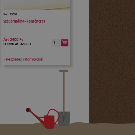
Kód: 13652
Szedermálna- konténeres
Ár:
2400 Ft
Eredeti ár: 3200 Ft
» Részletes információk