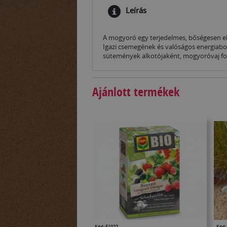
Leírás
A mogyoró egy terjedelmes, bőségesen el
Igazi csemegének és valóságos energiabo
sütemények alkotójaként, mogyoróvaj f
Ajánlott termékek
Kód: 51022
Kód: