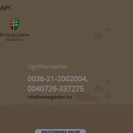
ANPC
Ügyfélszolgálat
0036-21-2002004,
0040726-337275
info@sweetgarden.hu