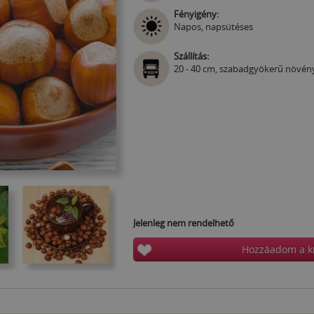
Fényigény:
Napos, napsütéses
Szállítás:
20 - 40 cm, szabadgyökerű növén
Jelenleg nem rendelhető
Hozzáadom a k