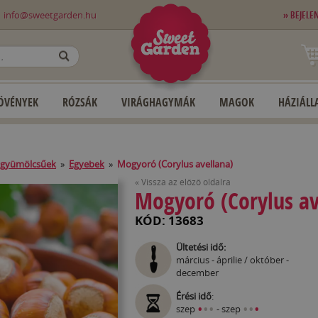
0
info@sweetgarden.hu
» BEJELE
OK
ÖVÉNYEK
RÓZSÁK
VIRÁGHAGYMÁK
MAGOK
HÁZIÁLLA
 gyümölcsűek
»
Egyebek
»
Mogyoró (Corylus avellana)
« Vissza az előző oldalra
Mogyoró (Corylus av
KÓD: 13683
Ültetési idő:
március - áprilie / október -
december
Érési idő
:
•
•
•
•
•
•
szep
- szep