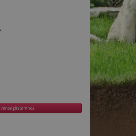
y
ívánságlistámhoz