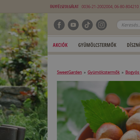
ÜGYFÉLSZOLGÁLAT
0036-21-2002004, 06-80-80421
AKCIÓK
GYÜMÖLCSTERMŐK
DÍSZN
SweetGarden
»
Gyümölcstermők
»
Bogyós