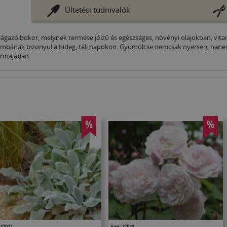
Ültetési tudnivalók
ágazó bokor, melynek termése jóízű és egészséges, növényi olajokban, vi
mbának bizonyul a hideg, téli napokon. Gyümölcse nemcsak nyersen, hanem 
ormájában.
%
%
 47021
Kód: 22543