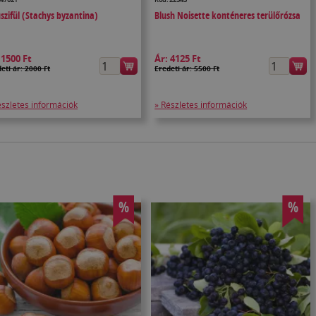
szifül (Stachys byzantina)
Blush Noisette konténeres terülőrózsa
:
1500 Ft
Ár:
4125 Ft
eti ár: 2000 Ft
Eredeti ár: 5500 Ft
észletes információk
» Részletes információk
%
%