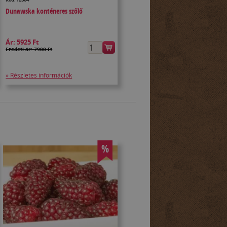
Dunawska konténeres szőlő
Ár:
5925 Ft
Eredeti ár: 7900 Ft
» Részletes információk
%