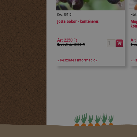
Kód: 13716
Kód:
Josta bokor - konténeres
Mog
kon
Ár:
2250 Ft
Ár
Eredeti ár: 3000 Ft
Ered
» Részletes információk
» R